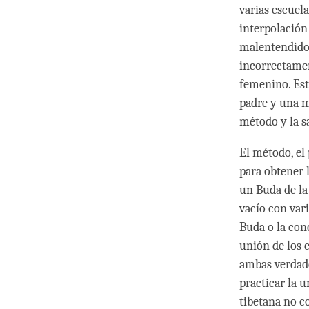
varias escuela
interpolación
malentendido 
incorrectamen
femenino. Est
padre y una m
método y la s
El método, el 
para obtener 
un Buda de la 
vacío con var
Buda o la con
unión de los 
ambas verdade
practicar la u
tibetana no c