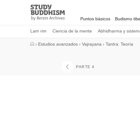
Close
Study
Buddhism
Puntos básicos
Budismo tib
Home
Lam rim
Ciencia de la mente
Abhidharma y sistema
›
Estudios avanzados
›
Vajrayana
›
Tantra: Teoría
PARTE 4