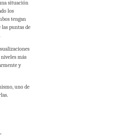
una situación
ado los
ambos tengan
 las puntas de
.
isualizaciones
s niveles más
larmente y
inismo, uno de
las.
r