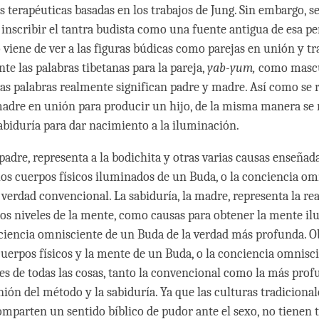
s terapéuticas basadas en los trabajos de Jung. Sin embargo, s
 inscribir el tantra budista como una fuente antigua de esa per
viene de ver a las figuras búdicas como parejas en unión y tr
te las palabras tibetanas para la pareja,
yab-yum,
como mascu
as palabras realmente significan padre y madre. Así como se 
adre en unión para producir un hijo, de la misma manera se 
abiduría para dar nacimiento a la iluminación.
padre, representa a la bodichita y otras varias causas enseñada
los cuerpos físicos iluminados de un Buda, o la conciencia om
verdad convencional. La sabiduría, la madre, representa la rea
ios niveles de la mente, como causas para obtener la mente i
ciencia omnisciente de un Buda de la verdad más profunda. O
cuerpos físicos y la mente de un Buda, o la conciencia omnisc
s de todas las cosas, tanto la convencional como la más prof
nión del método y la sabiduría. Ya que las culturas tradicional
omparten un sentido bíblico de pudor ante el sexo, no tienen 