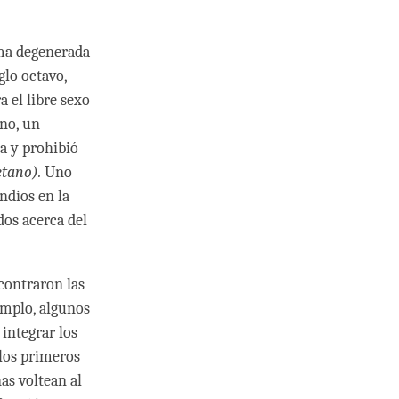
rma degenerada
glo octavo,
 el libre sexo
eno, un
ra y prohibió
etano).
Uno
indios en la
dos acerca del
contraron las
emplo, algunos
integrar los
los primeros
as voltean al