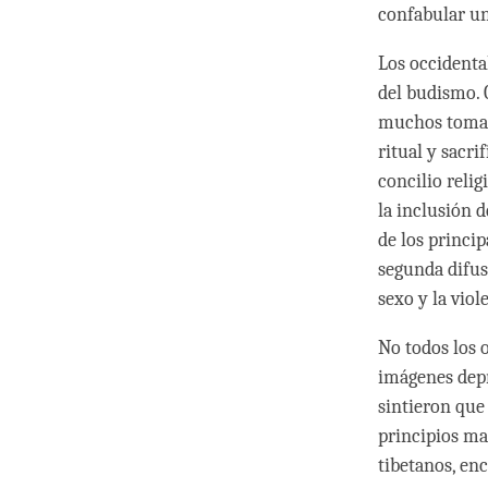
confabular un
Los occidenta
del budismo. 
muchos tomaro
ritual y sacri
concilio relig
la inclusión 
de los princip
segunda difus
sexo y la viol
No todos los 
imágenes depr
sintieron que
principios ma
tibetanos, en