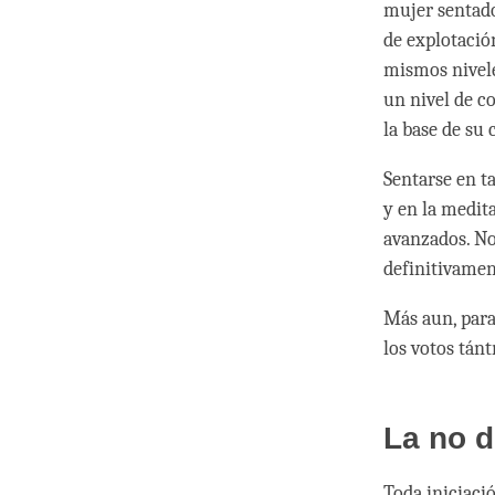
mujer sentado
de explotació
mismos nivele
un nivel de c
la base de su
Sentarse en t
y en la medita
avanzados. No
definitivamen
Más aun, para
los votos tánt
La no d
Toda iniciaci