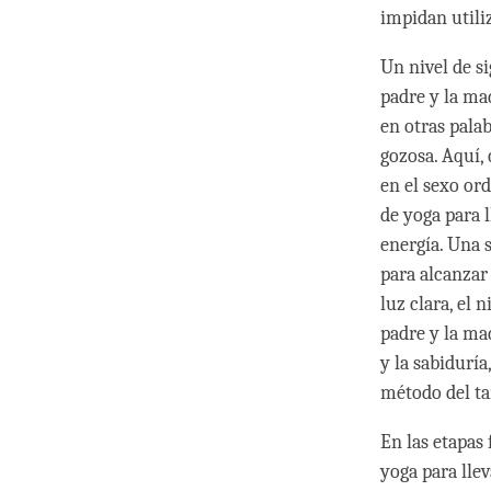
impidan utili
Un nivel de s
padre y la mad
en otras pala
gozosa. Aquí,
en el sexo or
de yoga para l
energía. Una 
para alcanzar
luz clara, el 
padre y la ma
y la sabidurí
método del ta
En las etapas 
yoga para lle