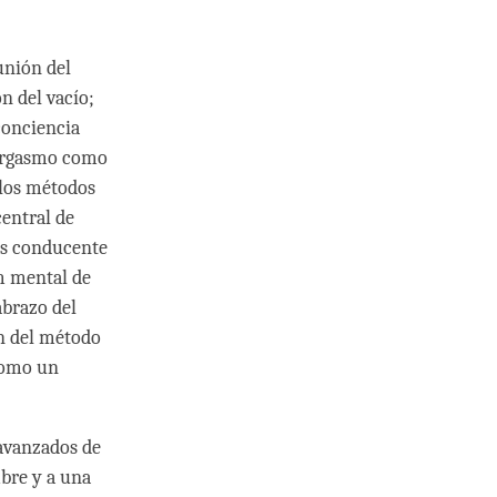
unión del
n del vacío;
conciencia
n orgasmo como
 los métodos
central de
es conducente
m mental de
abrazo del
ón del método
 como un
 avanzados de
mbre y a una