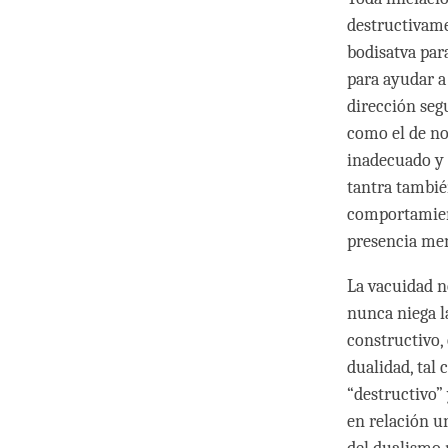
destructivamen
bodisatva par
para ayudar a
dirección segu
como el de no
inadecuado y n
tantra tambié
comportamient
presencia men
La vacuidad no
nunca niega l
constructivo,
dualidad, tal
“destructivo”
en relación un