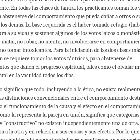
te. En todas las clases de tantra, los practicantes toman los 
a abstenerse del comportamiento que pueda dañar a otros o s
 los demás. La base requerida es el haber tomado refugio (ha
ra a su vida) y sostener algunos de los votos laicos o monástic
 matar, no robar, no mentir, no involucrarse en comportamie
o tomar intoxicantes. Para la iniciación de las dos clases más
n se requiere tomar los votos tántricos, para abstenerse de
os que dañen el progreso espiritual, tales como el olvidar m
tal en la vacuidad todos los días.
 significa que todo, incluyendo a la ética, no exista realment
as distinciones convencionales entre el comportamiento dest
 o el funcionamiento de la causa y el efecto en el comportami
 como la representa la pareja en unión, significa que categoría
 y “constructivo” no existen independientemente una de otra.
a a la otra y en relación a sus causas y sus efectos. Por lo que