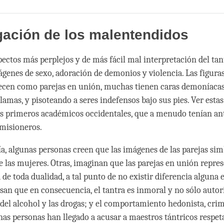
Share
Bookmark
on
facebook
gación de los malentendidos
pectos más perplejos y de más fácil mal interpretación del tan
ágenes de sexo, adoración de demonios y violencia. Las figura
cen como parejas en unión, muchas tienen caras demoníacas
llamas, y pisoteando a seres indefensos bajo sus pies. Ver esta
os primeros académicos occidentales, que a menudo tenían an
 misioneros.
a, algunas personas creen que las imágenes de las parejas sim
e las mujeres. Otras, imaginan que las parejas en unión repres
 de toda dualidad, a tal punto de no existir diferencia alguna
nsan que en consecuencia, el tantra es inmoral y no sólo autor
o del alcohol y las drogas; y el comportamiento hedonista, crim
nas personas han llegado a acusar a maestros tántricos respeta