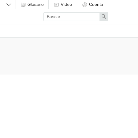
Glosario
Vídeo
Cuenta
Enter
Search
search
term