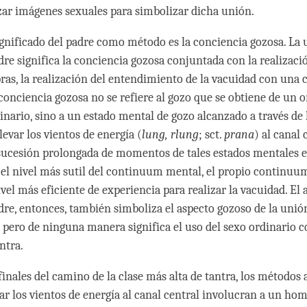
zar imágenes sexuales para simbolizar dicha unión.
ignificado del padre como método es la conciencia gozosa. La 
re significa la conciencia gozosa conjuntada con la realizació
bras, la realización del entendimiento de la vacuidad con una 
 conciencia gozosa no se refiere al gozo que se obtiene de u
dinario, sino a un estado mental de gozo alcanzado a través de
levar los vientos de energía (
lung, rlung
; sct.
prana
) al canal 
sucesión prolongada de momentos de tales estados mentales 
 el nivel más sutil del continuum mental, el propio continuu
nivel más eficiente de experiencia para realizar la vacuidad. El 
dre, entonces, también simboliza el aspecto gozoso de la uni
a, pero de ninguna manera significa el uso del sexo ordinario
ntra.
finales del camino de la clase más alta de tantra, los métodos
var los vientos de energía al canal central involucran a un ho