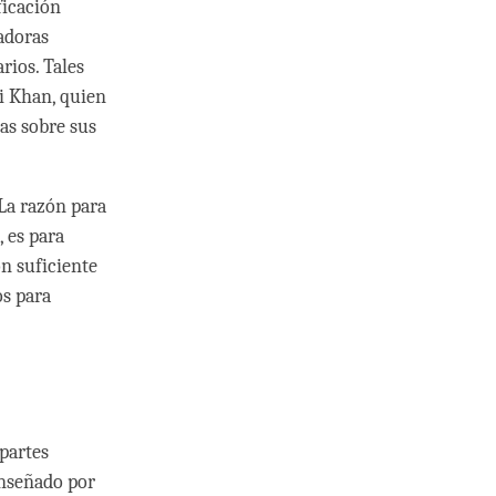
ficación
radoras
rios. Tales
ai Khan, quien
ias sobre sus
La razón para
 es para
on suficiente
os para
 partes
enseñado por