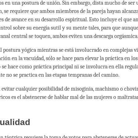
s en una postura de unión. Sin embargo, dista mucho de ser 
n, se requiere que ambos miembros de la pareja hayan alcanz
s de avance en su desarrollo espiritual. Esto incluye el que 
ontrol sobre su energía sutil y su mente tales, para que aunque
 canal central se toquen, ambos eviten una descarga orgásmica
al postura yógica mientras se está involucrado en complejas v
ción en la vacuidad, sólo se hace para elevar la práctica en lo
 se hace como práctica principal ni se involucra en ella regu
te no se practica en las etapas tempranas del camino.
 evitar cualquier posibilidad de misoginia, machismo o chov
ricos es el abstenerse de hablar mal de las mujeres o maltratar
ualidad
ón tántrica requiere la toma de votos para abstenerse de actua