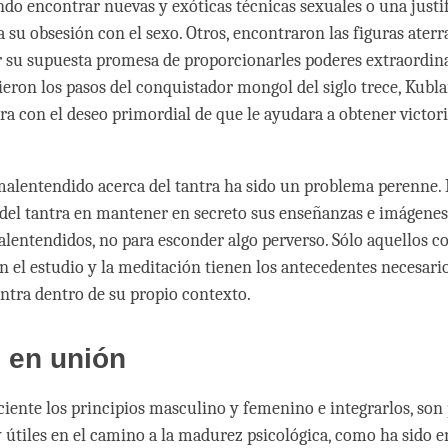
ndo encontrar nuevas y exóticas técnicas sexuales o una justi
a su obsesión con el sexo. Otros, encontraron las figuras ater
or su supuesta promesa de proporcionarles poderes extraordina
ieron los pasos del conquistador mongol del siglo trece, Kubl
tra con el deseo primordial de que le ayudara a obtener victor
 malentendido acerca del tantra ha sido un problema perenne. 
a del tantra en mantener en secreto sus enseñanzas e imágenes,
malentendidos, no para esconder algo perverso. Sólo aquellos c
n el estudio y la meditación tienen los antecedentes necesari
antra dentro de su propio contexto.
 en unión
ciente los principios masculino y femenino e integrarlos, son
 útiles en el camino a la madurez psicológica, como ha sido 