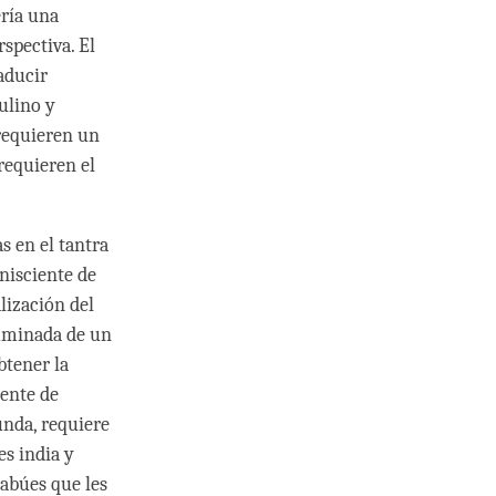
ería una
spectiva. El
aducir
lino y
requieren un
requieren el
s en el tantra
nisciente de
lización del
luminada de un
btener la
iente de
unda, requiere
es india y
tabúes que les