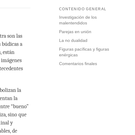
CONTENIDO GENERAL
Investigación de los
malentendidos
Parejas en unión
tra son las
La no dualidad
s búdicas a
Figuras pacíficas y figuras
, están
enérgicas
s imágenes
Comentarios finales
tecedentes
bolizan la
entan la
 entre “bueno”
iza, sino que
inal y
bles, de