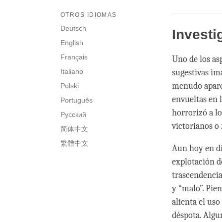
OTROS IDIOMAS
Deutsch
Investi
English
Français
Uno de los as
Italiano
sugestivas im
menudo apare
Polski
envueltas en 
Português
horrorizó a l
Русский
victorianos o
简体中文
繁體中文
Aun hoy en dí
explotación d
trascendencia
y “malo”. Pie
alienta el us
déspota. Algu