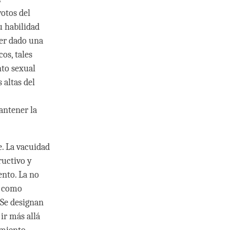
votos del
u habilidad
ber dado una
os, tales
nto sexual
 altas del
antener la
e. La vacuidad
ructivo y
ento. La no
s como
 Se designan
 ir más allá