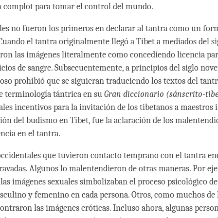
 complot para tomar el control del mundo.
les no fueron los primeros en declarar al tantra como un fo
Cuando el tantra originalmente llegó a Tibet a mediados del si
n las imágenes literalmente como concediendo licencia para
ficios de sangre. Subsecuentemente, a principios del siglo nov
ioso prohibió que se siguieran traduciendo los textos del tant
de terminología tántrica en su
Gran diccionario (sánscrito-tib
ales incentivos para la invitación de los tibetanos a maestros 
ión del budismo en Tibet, fue la aclaración de los malentendi
encia en el tantra.
occidentales que tuvieron contacto temprano con el tantra en
avadas. Algunos lo malentendieron de otras maneras. Por ej
 las imágenes sexuales simbolizaban el proceso psicológico de 
sculino y femenino en cada persona. Otros, como muchos de 
contraron las imágenes eróticas. Incluso ahora, algunas person