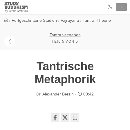
Close
Study
Buddhism
Home
›
Fortgeschrittene Studien
›
Vajrayana
›
Tantra: Theorie
Tantra verstehen
TEIL 5 VON 5
Tantrische
Metaphorik
Dr. Alexander Berzin
09:42
Share
Bookmark