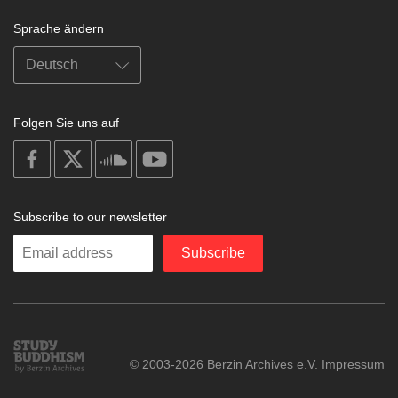
Sprache ändern
Folgen Sie uns auf
on
on
on
on
facebook
X
soundcloud
youtube
Subscribe to our newsletter
Enter
Subscribe
your
email
Study
© 2003-2026 Berzin Archives e.V.
Impressum
Buddhism
Home