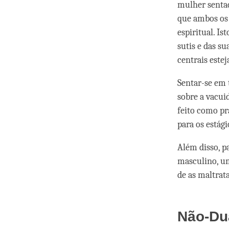
mulher sentad
que ambos os
espiritual. I
sutis e das s
centrais este
Sentar-se em
sobre a vacuid
feito como pr
para os estági
Além disso, p
masculino, um
de as maltrata
Não-Du