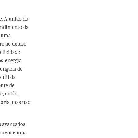
e. A união do
tendimento da
m uma
re ao êxtase
elicidade
os-energia
longada de
util da
ente de
e, então,
oria, mas não
os avançados
 homem e uma