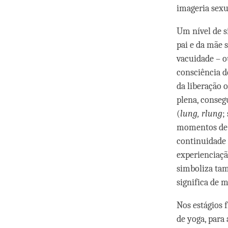
imageria sexu
Um nível de s
pai e da mãe 
vacuidade – 
consciência de
da liberação
plena, conseg
(
lung, rlung
;
momentos de u
continuidade 
experienciaçã
simboliza tam
significa de
Nos estágios 
de yoga, para