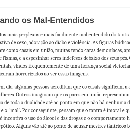
Share
Bookmark
on
facebook
ando os Mal-Entendidos
os mais perplexos e mais facilmente mal entendido do tantra
stiva de sexo, adoração ao diabo e violência. As figuras búdic
te como casais em união, muitas tendo caras demoníacas, ap
e flamas, e a espezinhar seres indefesos debaixo dos seus pés.
entais, vindos frequentemente de uma herança social victoria
ficaram horrorizados ao ver essas imagens.
 dia, algumas pessoas acreditam que os casais significam a 
ulheres. Outros imaginam que os pares em união representam
a de toda a dualidade até ao ponto em que não há nenhuma d
 e o “mal”. Por conseguinte, pensam que o tantra é imoral e q
é incentiva o uso do álcool e das drogas e o comportamento h
spótico. Alguns vão até ao ponto de acusar mestres tântricos 