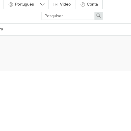
Vídeo
Conta
Enter
Search
search
term
ra