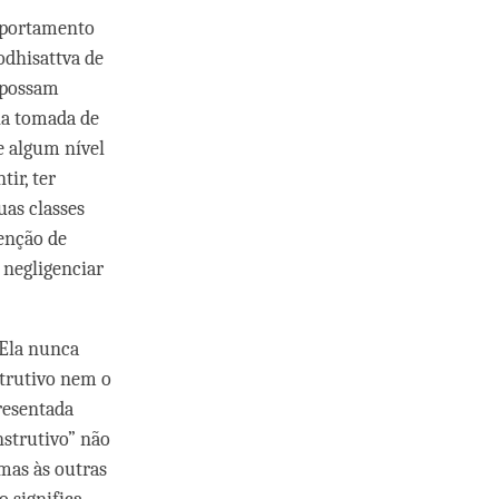
mportamento
odhisattva de
 possam
via tomada de
e algum nível
ir, ter
uas classes
enção de
 negligenciar
 Ela nunca
strutivo nem o
resentada
nstrutivo” não
mas às outras