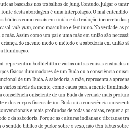
êuticas baseadas nos trabalhos de Jung. Contudo, julgar o tantr
 fonte desta abordagem é uma interpolação. O mal entendido
ras búdicas como casais em união e da tradução incorreta das
casal,
yab-yum
, como masculino e feminino. Na verdade, as p
i e mãe. Assim como um pai e uma mãe em união são necessár
 criança, do mesmo modo o método e a sabedoria em união sã
 a iluminação.
ai, representa a bodhichitta e várias outras causas ensinadas 
orpos físicos iluminadores de um Buda ou a consciência onisc
ncional de um Buda. A sabedoria, a mãe, representa a apreen
 vários níveis da mente, como causa para a mente iluminad
a consciência onisciente de um Buda da verdade mais profund
e e dos corpos físicos de um Buda ou a consciência oniscien
convencionais e mais profundas de todas as coisas, requer a pr
do e da sabedoria. Porque as culturas indianas e tibetanas tr
o sentido bíblico de pudor sobre o sexo, não têm tabus sobre