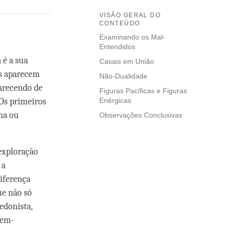
VISÃO GERAL DO
CONTEÚDO
Examinando os Mal-
Entendidos
 é a sua
Casais em União
as aparecem
Não-Dualidade
arecendo de
Figuras Pacíficas e Figuras
 Os primeiros
Enérgicas
na ou
Observações Conclusivas
exploração
 a
iferença
ue não só
edonista,
bem-