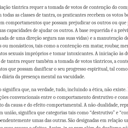
iação tântrica requer a tomada de votos de contenção do co
 todas as classes de tantra, os praticantes recebem os votos b
em comportamentos que possam prejudicar os outros ou que
suas capacidades de ajudar os outros. A base requerida é a pré
mada de uma direção segura nas suas vidas) e a manutenção d
os ou monásticos, tais como a contenção em matar, roubar, ment
s sexuais impróprios e tomar intoxicantes. A iniciação às d
 de tantra requer também a tomada de votos tântricos, a cont
s que possam danificar o seu progresso espiritual, tal como
diária da presença mental na vacuidade.
significa que, na verdade, tudo, incluindo a ética, não existe.
nções convencionais entre o comportamento destrutivo e con
 da causa e do efeito comportamental. A não-dualidade, rep
m união, significa que categorias tais como “destrutivo” e “co
pendentemente umas das outras. São designadas em relação u