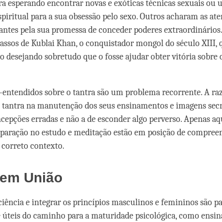
tra esperando encontrar novas e exóticas técnicas sexuais ou
espiritual para a sua obsessão pelo sexo. Outros acharam as at
nantes pela sua promessa de conceder poderes extraordinários.
assos de Kublai Khan, o conquistador mongol do século XIII, 
no desejando sobretudo que o fosse ajudar obter vitória sobre 
-entendidos sobre o tantra são um problema recorrente. A ra
o tantra na manutenção dos seus ensinamentos e imagens secr
oncepções erradas e não a de esconder algo perverso. Apenas a
eparação no estudo e meditação estão em posição de compreen
 correto contexto.
 em União
ciência e integrar os princípios masculinos e femininos são pa
 úteis do caminho para a maturidade psicológica, como ensin