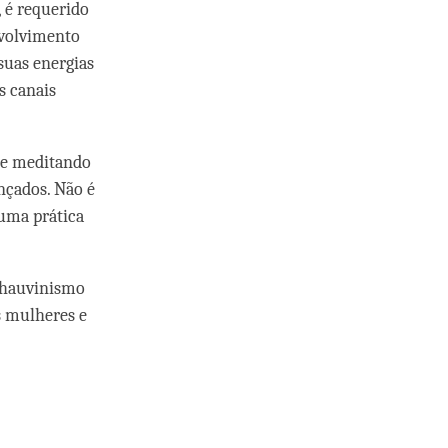
 é requerido
nvolvimento
suas energias
s canais
 e meditando
ançados. Não é
 uma prática
 chauvinismo
s mulheres e