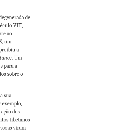
 degenerada de
culo VIII,
vre ao
IX, um
proibiu a
etano)
. Um
s para a
dos sobre o
 a sua
r exemplo,
ração dos
itos tibetanos
essoas viram-