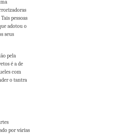
 uma
errorizadoras
 Tais pessoas
que adotou o
os seus
zão pela
etos é a de
queles com
der o tantra
rtes
ado por várias