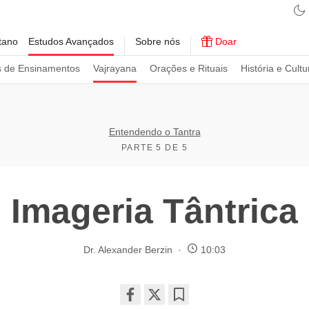
tano
Estudos Avançados
Sobre nós
Doar
s de Ensinamentos
Vajrayana
Orações e Rituais
História e Cultu
Entendendo o Tantra
PARTE 5 DE 5
Imageria Tântrica
Dr. Alexander Berzin
10:03