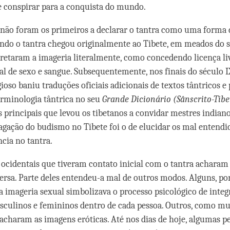
e conspirar para a conquista do mundo.
 não foram os primeiros a declarar o tantra como uma forma
do o tantra chegou originalmente ao Tibete, em meados do sé
retaram a imageria literalmente, como concedendo licença li
tual de sexo e sangue. Subsequentemente, nos finais do século 
ioso baniu traduções oficiais adicionais de textos tântricos e 
erminologia tântrica no seu
Grande D
icionário (S
â
nscrito-Tib
s principais que levou os tibetanos a convidar mestres indiano
gação do budismo no Tibete foi o de elucidar os mal entendi
ncia no tantra.
ocidentais que tiveram contato inicial com o tantra acharam
ersa. Parte deles entendeu-a mal de outros modos. Alguns, po
 imageria sexual simbolizava o processo psicológico de integ
sculinos e femininos dentro de cada pessoa. Outros, como mu
 acharam as imagens eróticas. Até nos dias de hoje, algumas p