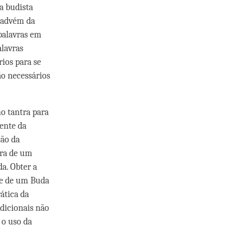
a budista
 advém da
 palavras em
alavras
ios para se
o necessários
no tantra para
iente da
são da
ora de um
a. Obter a
te de um Buda
ática da
adicionais não
 o uso da