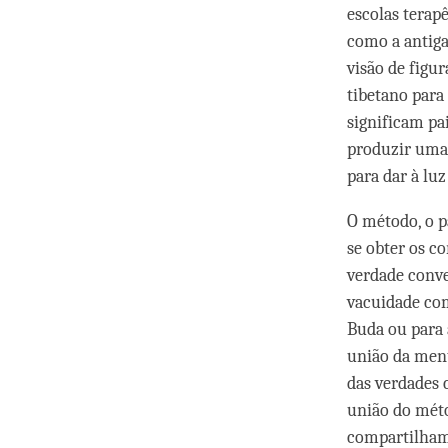
escolas terap
como a antiga
visão de figu
tibetano para 
significam pa
produzir uma
para dar à luz
O método, o p
se obter os c
verdade conve
vacuidade com
Buda ou para 
união da ment
das verdades 
união do méto
compartilham 