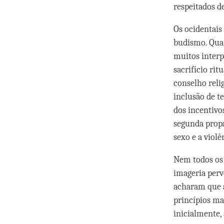
respeitados d
Os ocidentais
budismo. Quan
muitos interp
sacrifício ri
conselho relig
inclusão de t
dos incentivo
segunda propa
sexo e a violê
Nem todos os 
imageria perv
acharam que a
princípios ma
inicialmente,