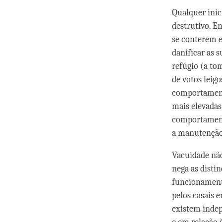
Qualquer inic
destrutivo. Em
se conterem 
danificar as 
refúgio (a to
de votos leig
comportamento
mais elevadas
comportamento
a manutenção 
Vacuidade não 
nega as disti
funcionamento
pelos casais e
existem inde