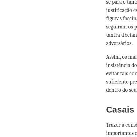
se para o tan
justificação 
figuras fasci
seguiram os p
tantra tibeta
adversários.
Assim, os mal
insistência d
evitar tais c
suficiente pr
dentro do seu
Casais
Trazer à cons
importantes e