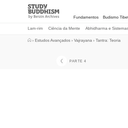
Close
Study
Buddhism
Fundamentos
Budismo Tibe
Home
Lam-rim
Ciência da Mente
Abhidharma e Sistema
›
Estudos Avançados
›
Vajrayana
›
Tantra: Teoria
PARTE 4