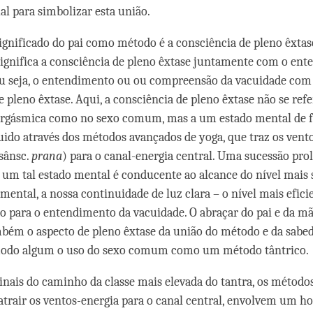
al para simbolizar esta união.
ignificado do pai como método é a consciência de pleno êxtas
significa a consciência de pleno êxtase juntamente com o en
ou seja, o entendimento ou ou compreensão da vacuidade co
 pleno êxtase. Aqui, a consciência de pleno êxtase não se refe
 orgásmica como no sexo comum, mas a um estado mental de f
uido através dos métodos avançados de yoga, que traz os vent
 sânsc.
prana
) para o canal-energia central. Uma sucessão pro
m tal estado mental é conducente ao alcance do nível mais s
mental, a nossa continuidade de luz clara – o nível mais efici
o para o entendimento da vacuidade. O abraçar do pai e da mã
bém o aspecto de pleno êxtase da união do método e da sabed
 modo algum o uso do sexo comum como um método tântrico.
finais do caminho da classe mais elevada do tantra, os métod
 atrair os ventos-energia para o canal central, envolvem um