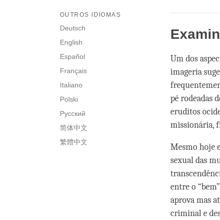
OUTROS IDIOMAS
Deutsch
Examin
English
Español
Um dos aspect
Français
imageria suge
frequentemen
Italiano
pé rodeadas d
Polski
eruditos ocid
Русский
missionária, 
简体中文
繁體中文
Mesmo hoje em
sexual das m
transcendênci
entre o “bem”
aprova mas at
criminal e de