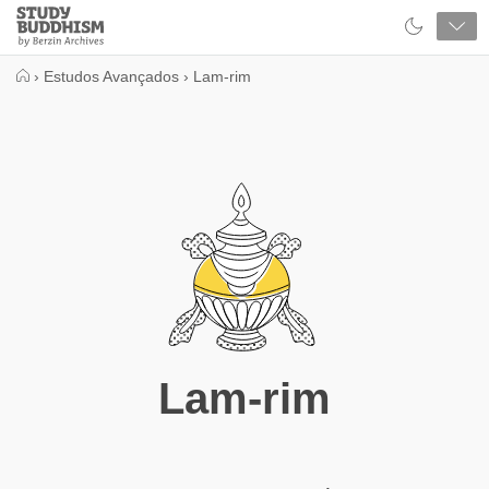
Close
Study
Buddhism
Home
›
Estudos Avançados
›
Lam-rim
Lam-rim