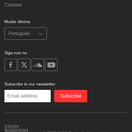
Courses
Mudar idioma
Siga-nos no
on
on
on
on
facebook
X
soundcloud
youtube
Subscribe to our newsletter
Enter
Subscribe
your
email
Study