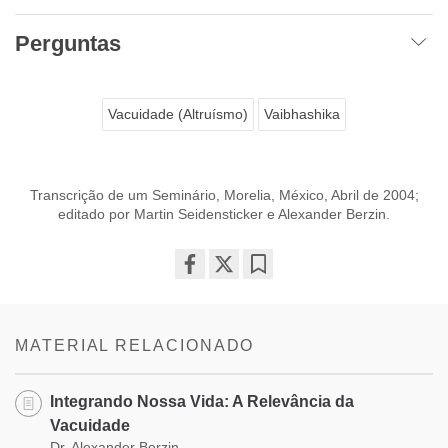
Perguntas
Vacuidade (Altruísmo)
Vaibhashika
Transcrição de um Seminário, Morelia, México, Abril de 2004;
editado por Martin Seidensticker e Alexander Berzin.
Share
Bookmark
on
facebook
MATERIAL RELACIONADO
Integrando Nossa Vida: A Relevância da
Vacuidade
Dr. Alexander Berzin