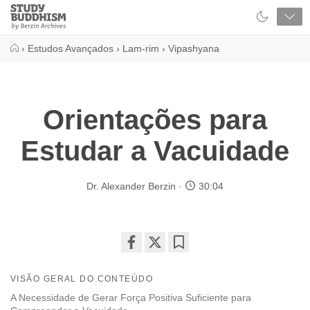
Close
Study
Buddhism
Home
›
Estudos Avançados
›
Lam-rim
›
Vipashyana
Orientações para
Estudar a Vacuidade
Dr. Alexander Berzin
30:04
Share
Bookmark
on
VISÃO GERAL DO CONTEÚDO
facebook
A Necessidade de Gerar Força Positiva Suficiente para