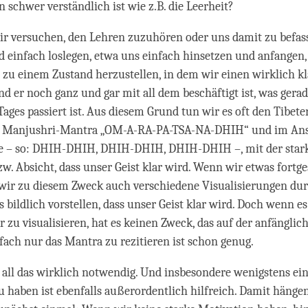
 schwer verständlich ist wie z.B. die Leerheit?
 versuchen, den Lehren zuzuhören oder uns damit zu befass
d einfach loslegen, etwa uns einfach hinsetzen und anfangen, 
zu einem Zustand herzustellen, in dem wir einen wirklich kl
d er noch ganz und gar mit all dem beschäftigt ist, was gera
Tages passiert ist. Aus diesem Grund tun wir es oft den Tibete
as Manjushri-Mantra „OM-A-RA-PA-TSA-NA-DHIH“ und im Ans
ilbe – so: DHIH-DHIH, DHIH-DHIH, DHIH-DHIH –, mit der star
zw. Absicht, dass unser Geist klar wird. Wenn wir etwas fortg
wir zu diesem Zweck auch verschiedene Visualisierungen du
 bildlich vorstellen, dass unser Geist klar wird. Doch wenn es
lar zu visualisieren, hat es keinen Zweck, das auf der anfänglic
nfach nur das Mantra zu rezitieren ist schon genug.
t all das wirklich notwendig. Und insbesondere wenigstens ei
u haben ist ebenfalls außerordentlich hilfreich. Damit hänge