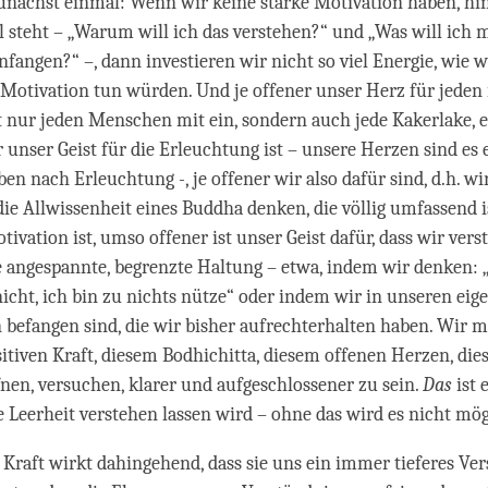
ächst einmal: Wenn wir keine starke Motivation haben, hin
l steht – „Warum will ich das verstehen?“ und „Was will ich 
nfangen?“ –, dann investieren wir nicht so viel Energie, wie w
 Motivation tun würden. Und je offener unser Herz für jeden i
t nur jeden Menschen mit ein, sondern auch jede Kakerlake, 
 unser Geist für die Erleuchtung ist – unsere Herzen sind es e
en nach Erleuchtung -, je offener wir also dafür sind, d.h. wi
die Allwissenheit eines Buddha denken, die völlig umfassend is
tivation ist, umso offener ist unser Geist dafür, dass wir vers
 angespannte, begrenzte Haltung – etwa, indem wir denken: „
nicht, ich bin zu nichts nütze“ oder indem wir in unseren eig
 befangen sind, die wir bisher aufrechterhalten haben. Wir 
sitiven Kraft, diesem Bodhichitta, diesem offenen Herzen, die
fnen, versuchen, klarer und aufgeschlossener zu sein.
Das
ist 
e Leerheit verstehen lassen wird – ohne das wird es nicht mög
e Kraft wirkt dahingehend, dass sie uns ein immer tieferes Ve