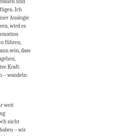
ufbauen und
fügen. Ich
einer Analogie
en, wird es
ormation
zu führen,
ann sein, dass
ugehen,
ve Kraft.
ch – wandeln:
r weit
nug
och nicht
 haben – wir