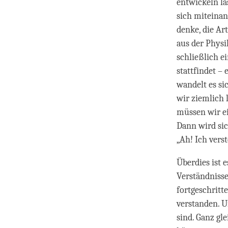
entwickeln lä
sich miteinan
denke, die Ar
aus der Phys
schließlich e
stattfindet –
wandelt es si
wir ziemlich 
müssen wir ei
Dann wird sic
„Ah! Ich vers
Überdies ist 
Verständnisse
fortgeschritt
verstanden. U
sind. Ganz gle