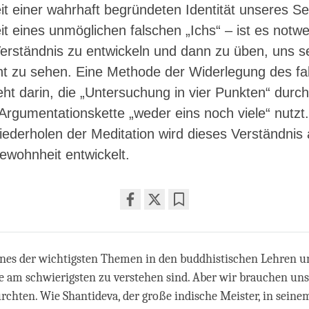
 einer wahrhaft begründeten Identität unseres Se
 eines unmöglichen falschen „Ichs“ – ist es notwe
erständnis zu entwickeln und dann zu üben, uns se
ht zu sehen. Eine Methode der Widerlegung des fa
eht darin, die „Untersuchung in vier Punkten“ durc
Argumentationskette „weder eins noch viele“ nutzt
ederholen der Meditation wird dieses Verständnis 
ewohnheit entwickelt.
Share
Bookmark
on
facebook
eines der wichtigsten Themen in den buddhistischen Lehren u
ie am schwierigsten zu verstehen sind. Aber wir brauchen uns
ürchten. Wie Shantideva, der große indische Meister, in seine