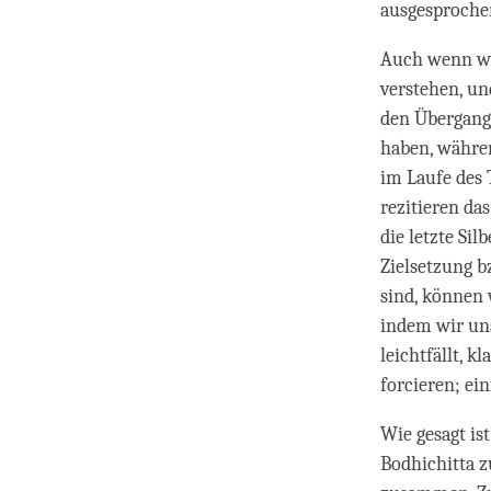
ausgesprochen
Auch wenn wir
verstehen, un
den Übergang 
haben, währen
im Laufe des 
rezitieren d
die letzte S
Zielsetzung b
sind, können 
indem wir uns
leichtfällt, k
forcieren; ei
Wie gesagt is
Bodhichitta z