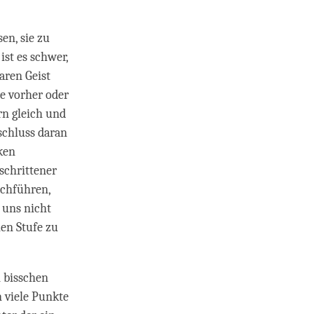
en, sie zu
ist es schwer,
aren Geist
de vorher oder
rn gleich und
chluss daran
ken
eschrittener
rchführen,
 uns nicht
hen Stufe zu
n bisschen
n viele Punkte