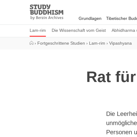
Close
Study
Buddhism
Grundlagen
Tibetischer Bu
Home
Lam-rim
Die Wissenschaft vom Geist
Abhidharma 
›
Fortgeschrittene Studien
›
Lam-rim
›
Vipashyana
Rat fü
Die Leerhei
unmögliche
Personen u