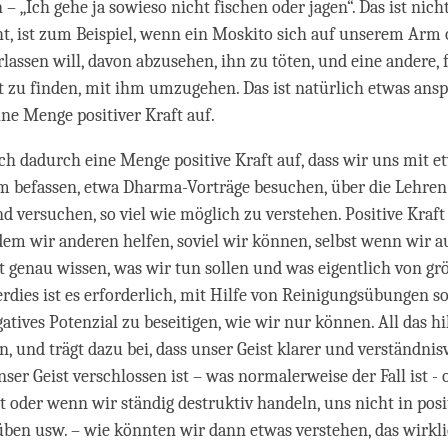
 – „Ich gehe ja sowieso nicht fischen oder jagen“. Das ist nich
t, ist zum Beispiel, wenn ein Moskito sich auf unserem Arm
lassen will, davon abzusehen, ihn zu töten, und eine andere, f
t zu finden, mit ihm umzugehen. Das ist natürlich etwas ansp
ine Menge positiver Kraft auf.
h dadurch eine Menge positive Kraft auf, dass wir uns mit e
m befassen, etwa Dharma-Vorträge besuchen, über die Lehre
d versuchen, so viel wie möglich zu verstehen. Positive Kraf
dem wir anderen helfen, soviel wir können, selbst wenn wir a
ht genau wissen, was wir tun sollen und was eigentlich von 
erdies ist es erforderlich, mit Hilfe von Reinigungsübungen so
atives Potenzial zu beseitigen, wie wir nur können. All das hil
n, und trägt dazu bei, dass unser Geist klarer und verständnisv
er Geist verschlossen ist – was normalerweise der Fall ist - o
t oder wenn wir ständig destruktiv handeln, uns nicht in posi
en usw. – wie könnten wir dann etwas verstehen, das wirkli