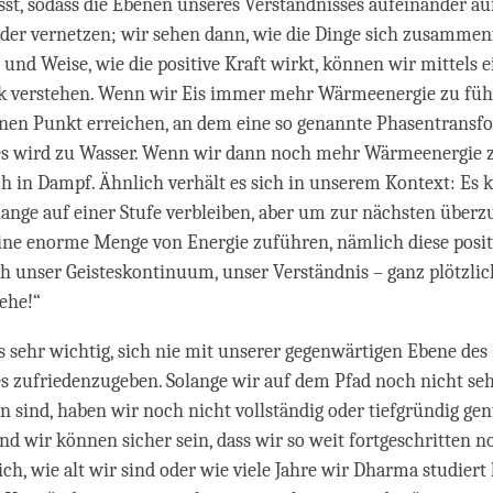
sst, sodass die Ebenen unseres Verständnisses aufeinander a
der vernetzen; wir sehen dann, wie die Dinge sich zusammen
t und Weise, wie die positive Kraft wirkt, können wir mittels 
ik verstehen. Wenn wir Eis immer mehr Wärmeenergie zu führ
inen Punkt erreichen, an dem eine so genannte Phasentransf
 es wird zu Wasser. Wenn wir dann noch mehr Wärmeenergie 
ch in Dampf. Ähnlich verhält es sich in unserem Kontext: Es k
lange auf einer Stufe verbleiben, aber um zur nächsten überz
ne enorme Menge von Energie zuführen, nämlich diese positi
h unser Geisteskontinuum, unser Verständnis – ganz plötzli
tehe!“
es sehr wichtig, sich nie mit unserer gegenwärtigen Ebene des
s zufriedenzugeben. Solange wir auf dem Pfad noch nicht seh
en sind, haben wir noch nicht vollständig oder tiefgründig ge
nd wir können sicher sein, dass wir so weit fortgeschritten n
ich, wie alt wir sind oder wie viele Jahre wir Dharma studiert