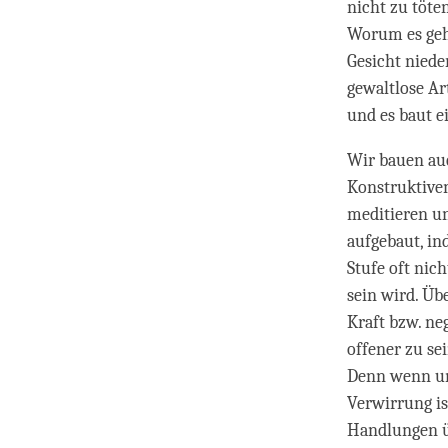
nicht zu töten
Worum es geh
Gesicht nieder
gewaltlose Ar
und es baut e
Wir bauen auc
Konstruktive
meditieren un
aufgebaut, in
Stufe oft nic
sein wird. Üb
Kraft bzw. neg
offener zu sei
Denn wenn uns
Verwirrung is
Handlungen üb