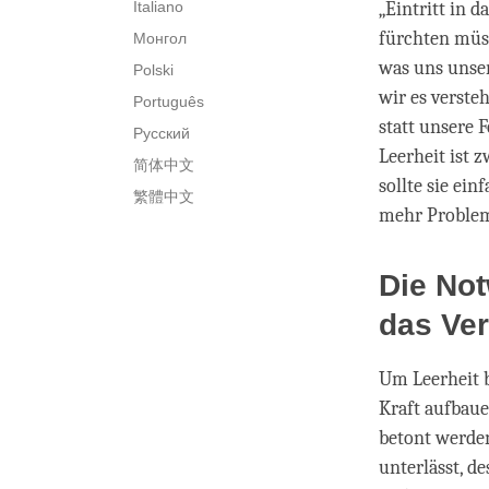
Italiano
„Eintritt in 
fürchten müss
Монгол
was uns unser
Polski
wir es verste
Português
statt unsere 
Русский
Leerheit ist 
简体中文
sollte sie ei
繁體中文
mehr Proble
Die Not
das Ver
Um Leerheit b
Kraft aufbaue
betont werden
unterlässt, d