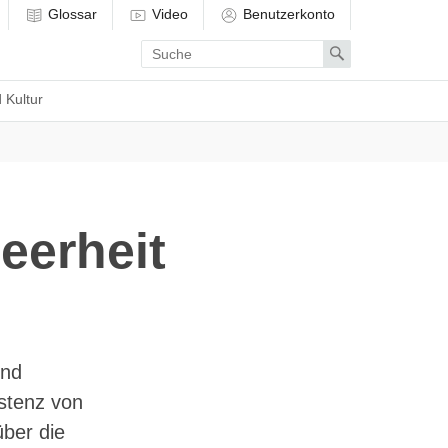
Glossar
Video
Benutzerkonto
Enter
Search
search
term
 Kultur
eerheit
und
stenz von
ber die