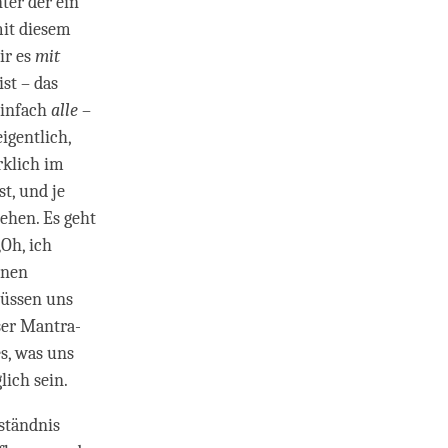
ter der ein
mit diesem
ir es
mit
st – das
einfach
alle
–
igentlich,
rklich im
t, und je
tehen. Es geht
Oh, ich
enen
müssen uns
ser Mantra-
es, was uns
lich sein.
rständnis