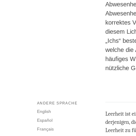
Abwesenheit
Abwesenheit
korrektes V
diesem Lic
„Ichs“ best
welche die 
häufiges Wi
nützliche G
ANDERE SPRACHE
English
Leerheit ist 
Español
derjenigen, d
Français
Leerheit zu f