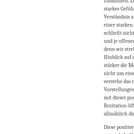
zusammen. Zun
starkes Gefüh
Verständnis a
einer starken
schließt nich
und je offener
denn wir streb
Hinblick auf 
stärker die Mo
nicht um eine
verstehe das 
Vorstellungen
mit dieser po
Rezitation öf
allmählich di
Diese positiv