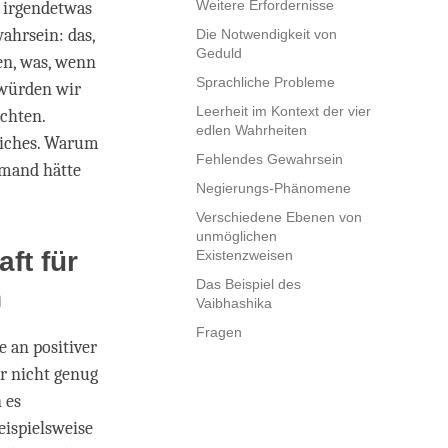
Weitere Erfordernisse
t irgendetwas
ahrsein: das,
Die Notwendigkeit von
Geduld
en, was, wenn
Sprachliche Probleme
s würden wir
Leerheit im Kontext der vier
chten.
edlen Wahrheiten
rliches. Warum
Fehlendes Gewahrsein
iemand hätte
Negierungs-Phänomene
Verschiedene Ebenen von
unmöglichen
ft für
Existenzweisen
Das Beispiel des
n
Vaibhashika
Fragen
 an positiver
r nicht genug
 es
eispielsweise