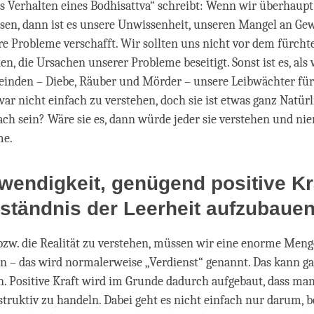
das Verhalten eines Bodhisattva“ schreibt: Wenn wir überhaup
en, dann ist es unsere Unwissenheit, unseren Mangel an Gew
e Probleme verschafft. Wir sollten uns nicht vor dem fürcht
hen, die Ursachen unserer Probleme beseitigt. Sonst ist es, al
Feinden – Diebe, Räuber und Mörder – unsere Leibwächter für
zwar nicht einfach zu verstehen, doch sie ist etwas ganz Natü
nfach sein? Wäre sie es, dann würde jeder sie verstehen und n
me.
wendigkeit, genügend positive Kra
ständnis der Leerheit aufzubaue
zw. die Realität zu verstehen, müssen wir eine enorme Menge
n – das wird normalerweise „Verdienst“ genannt. Das kann ga
. Positive Kraft wird im Grunde dadurch aufgebaut, dass man
estruktiv zu handeln. Dabei geht es nicht einfach nur darum, b