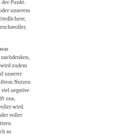
t der Punkt.
 oder unserem
riedlichere,
ruchsvoller,
twas
n nachdenken,
t wird zudem
uf unserer
größtem Nutzen
 viel negative
ft uns,
oller wird.
der voller
tiven
ch so