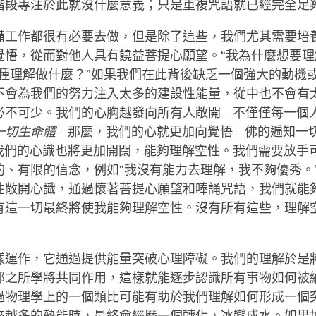
階段專注於此就沒什麼意義；只是重複咒語就已經完全足
備工作都很有必要去做，但是除了這些，我們尤其需要培
覺悟，從而對他人具有饒益菩提心願望。“我為什麼想要理
這種理解做什麼？”如果我們在此背後缺乏一個強大的動機
不會為我們的努力注入太多的建設性能量，從中也不會有
必不可少。我們的心胸越發向所有人敞開 – 不僅僅每一個
一切生命體
– 那麼，我們的心就更加向覺悟 – 佛的遍知一切
– 我們的心識也將更加開闊，能夠理解空性。我們需要放手
的、有限的信念，例如“我沒有能力去理解，我不夠優秀。
性敞開心識，通過懷著菩提心願望和唪誦咒語，我們就能
有這一切最終將使我能夠理解空性。沒有所有這些，理解
樣運作，它通過提供能量突破心理障礙。我們的理解於是
部之所學將共同作用，這樣就能逐步認識所有事物如何被
過物理學上的一個類比可能有助於我們理解如何形成一個