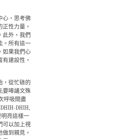
中心，思考佛
的正性力量，
。此外，我們
能。所有這一
。如果我們心
富有建設性，
始，從忙碌的
先要唪誦文殊
一次呼吸間盡
IH-DHIH,
更明亮這樣一
們可以加上視
地做到親見，