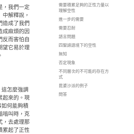
需要積累足夠的正性力量以
是，我們一定
理解空性
》中解釋說，
進一步的需要
們造成了我們
需要忍耐
造成麻煩的因
語言問題
們反而害怕自
四聖諦語境下的空性
期望它易於理
無知
。
否定現象
不同層次的不可能的存在方
式
毘婆沙派的例子
。這怎麼強調
問答
累起來的。現
事如何能夠積
嗡嗡叫時，克
式，去處理那
積累起了正性