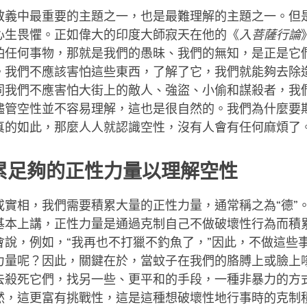
facebook
教義中最重要的主題之一，也是最難理解的主題之一。但
心生畏懼。正如偉大的印度大師寂天在他的《
入菩薩行論
怕任何事物，那就是我們的愚昧、我們的無知，是正是它
。我們不應該害怕這些東西，了解了它，我們就能夠去除
同我們不應害怕大街上的敵人、強盜、小偷和謀殺者，我
儘管空性並不容易理解，這也是很自然的。我們為什麼要
真的如此，那麼人人就認識空性，沒有人會有任何麻煩了
累足夠的正性力量以理解空性
或實相，我們需要積累大量的正性力量，通常稱之為“德”
基本上講，正性力量是通過克制自己不做破壞性行為而積
會說，例如，“我再也不打獵不釣魚了，”因此，不做這些
力量呢？因此，關鍵在於，當蚊子在我們的胳膊上或臉上
去殺死它們，找另一些、更平和的手段，一種非暴力的方
然，這更富有挑戰性，這是這種想破壞性地行事時的克制