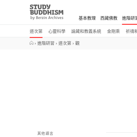
Close
Study
Buddhism
基本教理
西藏佛教
進階研
Home
道次第
心靈科學
論藏和教義系統
金剛乘
祈禱
›
進階研習
›
道次第
›
觀
其他語言