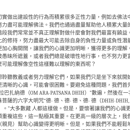
切實做出建設性的行為而積累很多正性力量，例如去佛法
努力盡可能理解佛法。我們也通過盡量幫助他人積累大量
階段我們常常並不真正理解對做什麼會對我們最富有饒益
化的修持，努力盡最大可能去除自身的負性力量或負性潛
更加心胸開闊，讓我們的心識更加明晰，獲得更多的理解
被愚昧所遮蓋，或者我們總是破壞性地行事，也不努力更
麼可能理解像空性這樣難以理解的東西呢？
想聆聽教義或者努力理解它們，如果我們只是坐下來就開
更清晰的心識，可能會很困難。要避免這種問題，我們首
巴扎納德（OM ARA-PATSANA DHIH）”數遍，然後在
薩的六字大明咒“德- 德、德- 德、德- 德（DHIH-DHIH, DH
HIH）。”大多數藏 人都這樣做。但是，要懷著讓我們的心識
願重複這些，這一點極其重要。在更高一級的層次上，我
（親見）幫助心識變得更明晰。但是，如果我們不能輕鬆