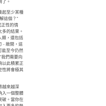
夠了。
養起至少某種
解這個？”
或正性的情
太多的結果。
人類，還包括
 – 敞開，這
可能至今仍然
”我們需要向
夠以此積累正
空性將會極其
將越來越深
納入一個整體
突破。當你在