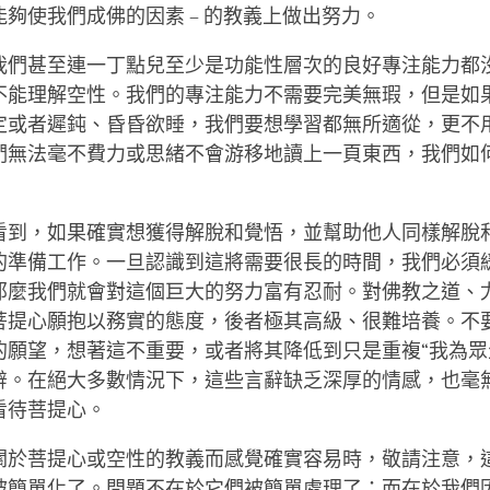
夠使我們成佛的因素 – 的教義上做出努力。
我們甚至連一丁點兒至少是功能性層次的良好專注能力都
不能理解空性。我們的專注能力不需要完美無瑕，但是如
定或者遲鈍、昏昏欲睡，我們要想學習都無所適從，更不
們無法毫不費力或思緒不會游移地讀上一頁東西，我們如
看到，如果確實想獲得解脫和覺悟，並幫助他人同樣解脫
的準備工作。一旦認識到這將需要很長的時間，我們必須
那麼我們就會對這個巨大的努力富有忍耐。對佛教之道、
菩提心願抱以務實的態度，後者極其高級、很難培養。不
的願望，想著這不重要，或者將其降低到只是重複“我為眾
辭。在絕大多數情況下，這些言辭缺乏深厚的情感，也毫
看待菩提心。
關於菩提心或空性的教義而感覺確實容易時，敬請注意，
被簡單化了。問題不在於它們被簡單處理了；而在於我們