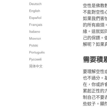
Deutsch
空性是佛教
English
不能對空性
Español
如果我們害
Français
的所有麻煩
緣。這就如
Italiano
己的保鏢。
Монгол
解呢？如果
Polski
Português
需要積
Русский
简体中文
要理解空性
也不過分。
在，你或許
累起正性的
制自己不要
些蚊子。顯