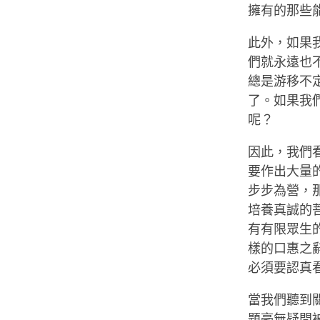
擁有的那些能
此外，如果
們就永遠也
總是游移不
了。如果我
呢？
因此，我們
要作出大量
步步為營，
培養真誠的
有有限眾生
樣的口惠之
必須要認真
當我們聽到
題毫無疑問