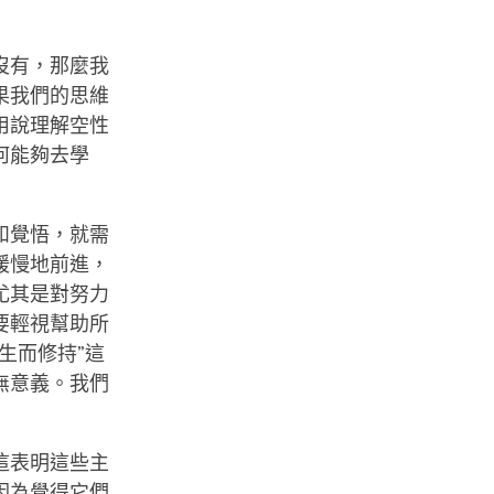
沒有，那麼我
果我們的思維
用說理解空性
何能夠去學
和覺悟，就需
緩慢地前進，
尤其是對努力
要輕視幫助所
生而修持”這
無意義。我們
這表明這些主
因為覺得它們