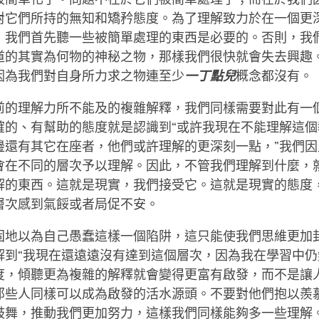
對它們所持的無知和矯矜態度。為了理解致力於在一個更
，我們首先聽一些被簡單處理的東西是必要的。否則，我
道的其實為何物的神秘之物，那樣我們很快就會失去興趣
因為我們對自身所力求之物連至少
一丁點兒
概念都沒有。
前的理解力所不能及的複雜解釋，我們同樣需要對此有一
確的、有幫助的態度就是認識到“或許我現在不能理解這個
邊還有其它在座者，他們或許理解的更深刻一點，”我們因
會在不同的層次予以理解。因此，不管我們理解到什麼，
解的東西。這就是現實，我們接受它。這就是現實的態度
層次感到氣餒或者局促不安。
固地以為自己愚蠢這樣一個陷阱，這只能使我們思維更加
解到“我現在還遠遠沒有達到這個層次，因為我在學習中仍
度，傾聽更為複雜的解釋就會變得更富有啟發，而不是讓
那些人同樣可以成為啟發的活水源頭。不要對他們抱以羨
鼓舞，推動我們更加努力，這樣我們同樣能夠多一些理解