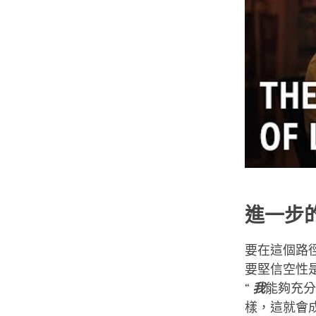
進一步
要在這個路
要堅信空性
“
我
能夠充分
樣，這就會