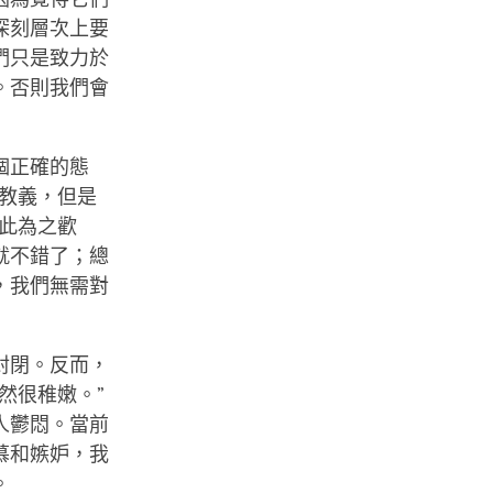
深刻層次上要
們只是致力於
。否則我們會
個正確的態
教義，但是
此為之歡
就不錯了；總
，我們無需對
封閉。反而，
然很稚嫩。”
人鬱悶。當前
慕和嫉妒，我
。