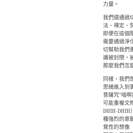
力量。
我們還通過
法、禪定、
即便在這個
需要通過淨
切幫助我們
識被封閉，
那麼我們怎
同樣，我們
思緒進入到
菩薩咒“嗡啊拉
可能重複文殊菩
DHIH-D
種強烈的意
覺性的想像