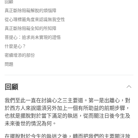
回顧
真正斷除阻礙解脫的煩惱障
從心理標籤角度來認識無我空性
真正斷除阻礙全知的所知障
菩提心：追求尚未實現的證悟
什麼是心？
密續增添的部份
問題
回顧
我們至此一直在討論心之三主要道。第一是出離心，對
於西方人來說還須另外加上一個有所助益的前期步驟，
也就是擺脫對於當下滿足的執迷，從而關注日後今生及
未來後世的情況為何。
在擺脫對於今生的執迷之後，轉而把我們的主要關注放