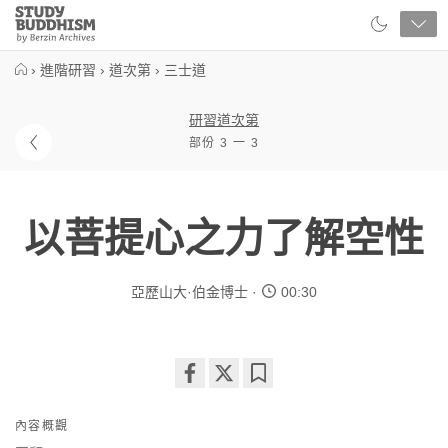
Close
Study
Buddhism
Home
›
進階研習
›
道次第
›
三士道
研習道次第
部份 3 一 3
以菩提心之力了解空性
亞歷山大·伯金博士
00:30
Share
Bookmark
on
內容概觀
facebook