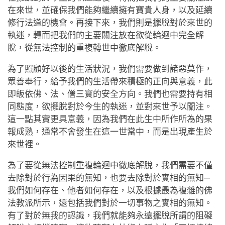
在來世，並確保我們能夠繼續擁有寶貴人身，以及延續
修行法道的機會。再接下來，我們則是擺脫對於來世的
執迷，轉而把我們的主要關注放在欲從輪迴中完全解
脫，從無法控制的重複轉世中徹底解脫。
為了照顧好以後的生活狀況，我們需要做到諸惡莫作，
眾善奉行，給予我們的生活帶來積極的正向與意義，此
即皈依佛、法、僧三寶的安全方向。我們也需要持有相
同態度，欲擺脫對於今生的執迷，並對來世予以關注。
這一點其實更具意義，因為我們在此生中所作所為的果
報成熟，通常不會發生在這一世當中，而是出現產生於
來世裡。
為了要從無法控制重複輪迴中徹底解脫，我們需要不僅
去除對於行為因果的無知，也要去除對於實相的無知─
我們如何存在、他者如何存在，以及根據最為複雜的佛
法教派所示，還包括我們對於一切事物之實相的無知。
有了對於無我的認識，我們就能夠永遠擺脫所謂的阻礙