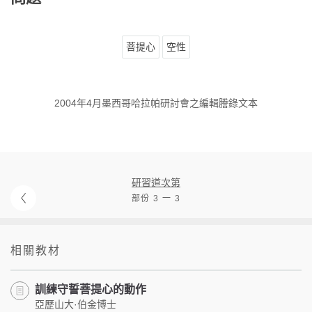
菩提心
空性
2004年4月墨西哥哈拉帕研討會之編輯謄錄文本
研習道次第
部份 3 一 3
相關教材
訓練守誓菩提心的動作
亞歷山大·伯金博士