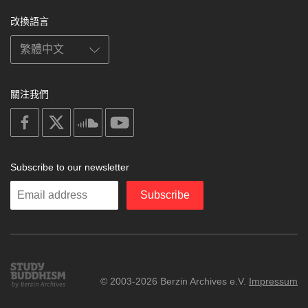
改換語言
關注我們
on
on
on
on
facebook
X
soundcloud
youtube
Subscribe to our newsletter
Enter
Subscribe
your
email
Study
© 2003-2026 Berzin Archives e.V.
Impressum
Buddhism
Home