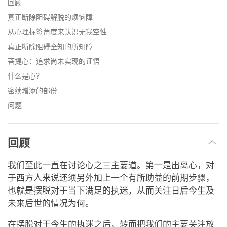
回顾
真正断除阻碍解脱的烦恼障
从心理标签角度来认识无我空性
真正断除阻碍全知的所知障
菩提心：追求尚未实现的证悟
什么是心？
密续增添的部份
问题
回顾
我们至此一直在讨论心之三主要道。第一是出离心，对
于西方人来说还须另外加上一个有所助益的前期步骤，
也就是摆脱对于当下满足的执迷，从而关注日后今生及
未来后世的情况为何。
在摆脱对于今生的执迷之后，转而把我们的主要关注放