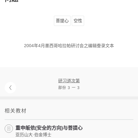
菩提心
空性
2004年4月墨西哥哈拉帕研讨会之编辑誊录文本
研习道次第
部份 3 一 3
相关教材
重申皈依(安全的方向)与菩提心
亚历山大·伯金博士