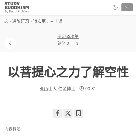
Close
Study
Buddhism
Home
›
进阶研习
›
道次第
›
三士道
研习道次第
部份 3 一 3
以菩提心之力了解空性
亚历山大·伯金博士
00:31
Share
Bookmark
on
内容概观
facebook