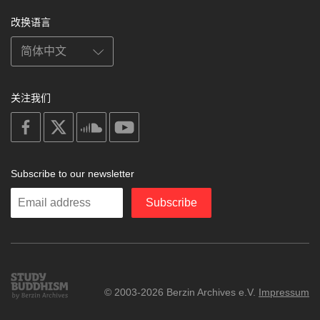
改换语言
关注我们
on
on
on
on
facebook
X
soundcloud
youtube
Subscribe to our newsletter
Enter
Subscribe
your
email
Study
© 2003-2026 Berzin Archives e.V.
Impressum
Buddhism
Home