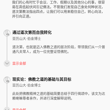
我们的心有时忙于会议、工作、假期以及其他分心的事，很容
易在高低起伏间忘记佛法。不管我们发现自己身处何种状况，
道次第教法指出四点，让我们可以用来稳住自己，转心向法，
并引向正道。
通过道次第而自我转化
亚历山大·伯金博士
道次第，也就是迈入佛教之道的层次阶段，带领我们从一介普
通凡夫常人，成为一位完整证悟佛陀。
显示全部
现实论：佛教之道的基础与其目标
亚历山大·伯金博士
此处把佛教精神之道的基础简要总结于四行偈颂中，该文为达
赖喇嘛尊者亲作，并进行深度解释说明。