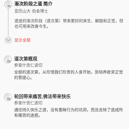
渐次阶段之道 简介
亚历山大·伯金博士
道途的渐次阶段（道次第）带来更好的来生、解脱和正觉，但
也可用来改善今生。
显示全部
道次第概观
参查什贡仁波切
全部的道次第，从珍惜我们珍贵的人身开始，到培养欲求正觉
的菩提心。
轮回带来痛苦,佛法带来快乐
参查什贡仁波切
通往持久快乐之道，没有愚昧行为的坑洞，而且去除了造成所
有痛苦的迷惑。