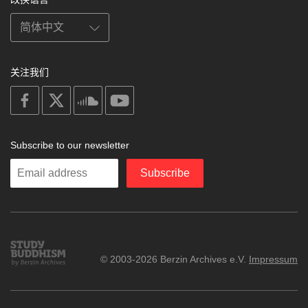
关注我们
on
on
on
on
facebook
X
soundcloud
youtube
Subscribe to our newsletter
Enter
Subscribe
your
email
Study
© 2003-2026 Berzin Archives e.V.
Impressum
Buddhism
Home