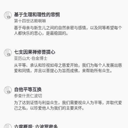
基于生理和理性的悲悯
第十四世达赖喇嘛
基于母亲与新生儿之间的自然亲密与感情，以及同等希望每个
人都快乐的悲心，是最稳固的。
七支因果禅修菩提心
亚历山大·伯金博士
从平等、承认和珍视如母之慈​爱开始，我们为每个人发展出慈​
爱和同情，并且以菩提心为旨而成佛，来帮助所有众生。
自他平等互换
参查什贡仁波切
为了达到证悟与利益众生，我们需要视众人为平等，并取代爱
己之私，以珍爱他人为我们的主要关怀。
六度概观: 六波罗密多