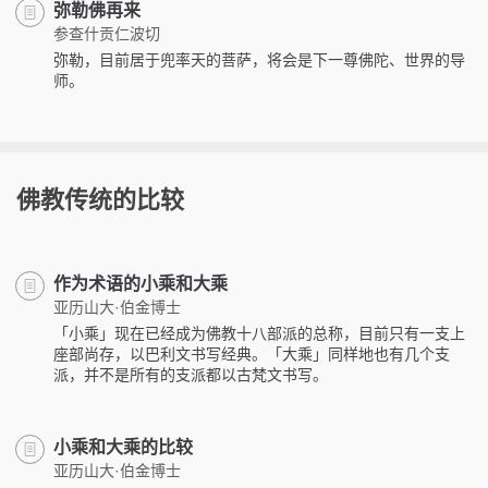
弥勒佛再来
参查什贡仁波切
弥勒，目前居于兜率天的菩萨，将会是下一尊佛陀、世界的导
师。
佛教传统的比较
作为术语的小乘和大乘
亚历山大·伯金博士
「小乘」现在已经成为佛教十八部派的总称，目前只有一支上
座部尚存，以巴利文书写经典。「大乘」同样地也有几个支
派，并不是所有的支派都以古梵文书写。
小乘和大乘的比较
亚历山大·伯金博士