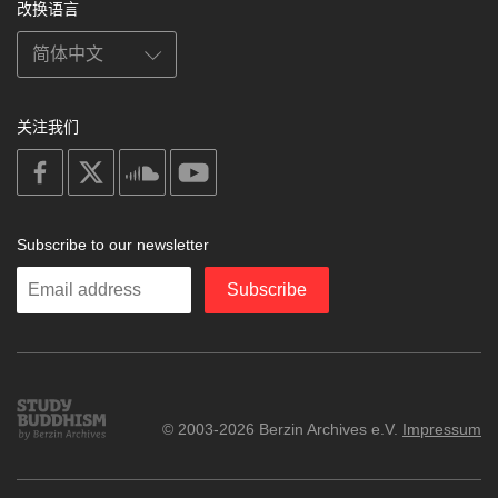
改换语言
关注我们
on
on
on
on
facebook
X
soundcloud
youtube
Subscribe to our newsletter
Enter
Subscribe
your
email
Study
© 2003-2026 Berzin Archives e.V.
Impressum
Buddhism
Home