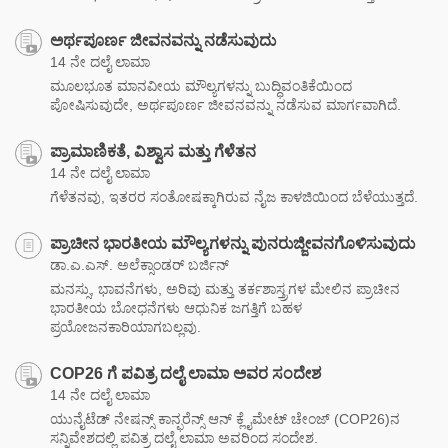
ಅರ್ಥಪೂರ್ಣ ಜೀವನವನ್ನು ನಡೆಸುವುದು
14 ನೇ ದಲೈ ಲಾಮಾ
ಮೂಲಭೂತ ಮಾನವೀಯ ಮೌಲ್ಯಗಳನ್ನು ಬುದ್ಧಿವಂತಿಕೆಯಿಂದ
ಪೋಷಿಸುವುದೇ, ಅರ್ಥಪೂರ್ಣ ಜೀವನವನ್ನು ನಡೆಸುವ ಮಾರ್ಗವಾಗಿದೆ.
ಪ್ರಾಮಾಣಿಕತೆ, ವಿಶ್ವಾಸ ಮತ್ತು ಗೆಳೆತನ
14 ನೇ ದಲೈ ಲಾಮಾ
ಗೆಳೆತನವು, ಇತರರ ಸಂತೋಷಕ್ಕಾಗಿರುವ ನೈಜ ಕಾಳಜಿಯಿಂದ ಬೆಳೆಯುತ್ತದೆ.
ಪ್ರಾಚೀನ ಭಾರತೀಯ ಮೌಲ್ಯಗಳನ್ನು ಪುನರುಜ್ಜೀವನಗೊಳಿಸುವುದು
ಡಾ.ಎ.ಎಸ್. ಅಲೆಕ್ಸಾಂಡರ್ ಬರ್ಜಿನ್
ಮನಸ್ಸು, ಭಾವನೆಗಳು, ಅರಿವು ಮತ್ತು ತರ್ಕಶಾಸ್ತ್ರಗಳ ಮೇಲಿನ ಪ್ರಾಚೀನ
ಭಾರತೀಯ ಬೋಧನೆಗಳು ಆಧುನಿಕ ಜಗತ್ತಿಗೆ ಬಹಳ
ಪ್ರಯೋಜನಕಾರಿಯಾಗಬಲ್ಲವು.
COP26 ಗೆ ಪವಿತ್ರ ದಲೈ ಲಾಮಾ ಅವರ ಸಂದೇಶ
14 ನೇ ದಲೈ ಲಾಮಾ
ಯುನೈಟೆಡ್ ನೇಷನ್ಸ್ ಕಾನ್ಫರೆನ್ಸ್ ಆನ್ ಕ್ಲೈಮೇಟ್ ಚೇಂಜ್ (COP26)ನ
ಸನ್ನಿವೇಶದಲ್ಲಿ ಪವಿತ್ರ ದಲೈ ಲಾಮಾ ಅವರಿಂದ ಸಂದೇಶ.