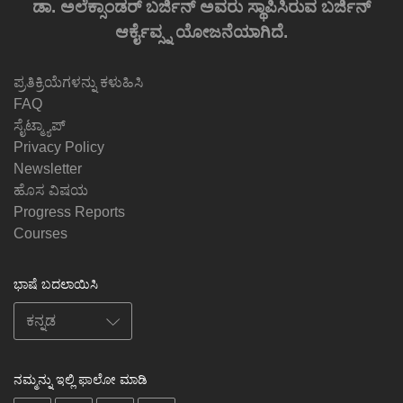
ಡಾ. ಅಲೆಕ್ಸಾಂಡರ್ ಬರ್ಜಿನ್ ಅವರು ಸ್ಥಾಪಿಸಿರುವ ಬರ್ಜಿನ್
ಆರ್ಕೈವ್ಸ್ನ ಯೋಜನೆಯಾಗಿದೆ.
ಪ್ರತಿಕ್ರಿಯೆಗಳನ್ನು ಕಳುಹಿಸಿ
FAQ
ಸೈಟ್ಮ್ಯಾಪ್
Privacy Policy
Newsletter
ಹೊಸ ವಿಷಯ
Progress Reports
Courses
ಭಾಷೆ ಬದಲಾಯಿಸಿ
ನಮ್ಮನ್ನು ಇಲ್ಲಿ ಫಾಲೋ ಮಾಡಿ