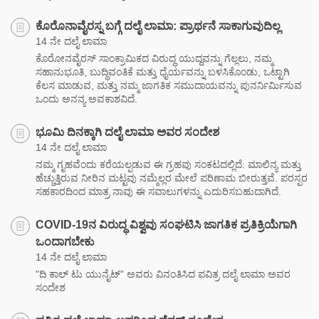
ಕೊರೊನಾವೈರಸ್ನ ಬಗ್ಗೆ ದಲೈ ಲಾಮಾ: ಪ್ರಾರ್ಥನೆ ಸಾಕಾಗುವುದಿಲ್ಲ
14 ನೇ ದಲೈ ಲಾಮಾ
ಕೊರೋನವೈರಸ್ ಸಾಂಕ್ರಾಮಿಕದ ವಿರುದ್ಧ ಯುದ್ದವನ್ನು ಗೆಲ್ಲಲು, ನಮ್ಮ
ಸಹಾನುಭೂತಿ, ಬುದ್ಧಿವಂತಿಕೆ ಮತ್ತು ಧೈರ್ಯವನ್ನು ಬಳಸಿಕೊಂಡು, ಒಟ್ಟಾಗಿ
ಕೆಲಸ ಮಾಡುವ, ಮತ್ತು ನಮ್ಮ ಜಾಗತಿಕ ಸಮುದಾಯವನ್ನು ಪುನರ್ನಿರ್ಮಿಸುವ
ಒಂದು ಅನನ್ಯ ಅವಕಾಶವಿದೆ.
ಭೂಮಿ ದಿನಕ್ಕಾಗಿ ದಲೈ ಲಾಮಾ ಅವರ ಸಂದೇಶ
14 ನೇ ದಲೈ ಲಾಮಾ
ನಮ್ಮ ಗೃಹವೆಂದು ಕರೆಯಲ್ಪಡುವ ಈ ಗ್ರಹವು ಸಂಕಟದಲ್ಲಿದೆ: ಮಾಲಿನ್ಯ ಮತ್ತು
ಹೆಚ್ಚುತ್ತಿರುವ ನೀರಿನ ಮಟ್ಟವು ನಮ್ಮೆಲ್ಲರ ಮೇಲೆ ಪರಿಣಾಮ ಬೀರುತ್ತವೆ. ಪರಸ್ಪರ
ಸಹಕಾರದಿಂದ ಮಾತ್ರ ನಾವು ಈ ಸವಾಲುಗಳನ್ನು ಎದುರಿಸಬಹುದಾಗಿದೆ.
COVID-19ನ ವಿರುದ್ಧ ವಿಶ್ವವು ಸಂಘಟಿಸಿ ಜಾಗತಿಕ ಪ್ರತಿಕ್ರಿಯೆಗಾಗಿ
ಒಂದಾಗಬೇಕು
14 ನೇ ದಲೈ ಲಾಮಾ
"ದಿ ಕಾಲ್ ಟು ಯುನೈಟ್” ಅವರು ವಿನಂತಿಸಿದ ಪವಿತ್ರ ದಲೈ ಲಾಮಾ ಅವರ
ಸಂದೇಶ