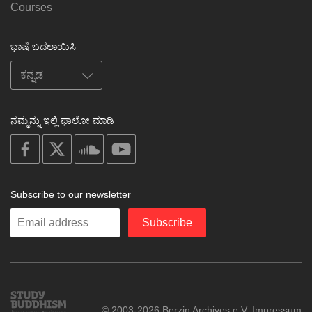
Courses
ಭಾಷೆ ಬದಲಾಯಿಸಿ
ನಮ್ಮನ್ನು ಇಲ್ಲಿ ಫಾಲೋ ಮಾಡಿ
on
on
on
on
facebook
X
soundcloud
youtube
Subscribe to our newsletter
Enter
Subscribe
your
email
Study
© 2003-2026 Berzin Archives e.V.
Impressum
Buddhism