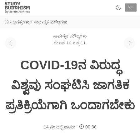
Close
Study
Buddhism
Home
›
ಅಗತ್ಯಗಳು
›
ಸಾರ್ವತ್ರಿಕ ಮೌಲ್ಯಗಳು
ಸಾರ್ವತ್ರಿಕ ಮೌಲ್ಯಗಳು
ಲೇಖನ 10 ರಲ್ಲಿ 11
COVID-19ನ ವಿರುದ್ಧ
ವಿಶ್ವವು ಸಂಘಟಿಸಿ ಜಾಗತಿಕ
ಪ್ರತಿಕ್ರಿಯೆಗಾಗಿ ಒಂದಾಗಬೇಕು
14 ನೇ ದಲೈ ಲಾಮಾ
00:36