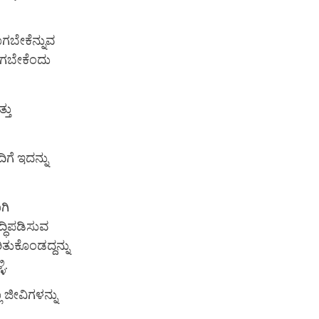
ಾಗಬೇಕೆನ್ನುವ
ರಾಗಬೇಕೆಂದು
್ತು
ಗೆ ಇದನ್ನು
ಗಿ
್ಧಿಪಡಿಸುವ
ಕೊಂಡದ್ದನ್ನು
ಿ.
 ಜೀವಿಗಳನ್ನು