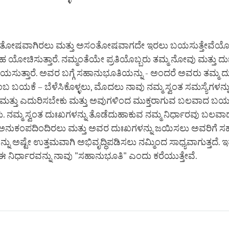
ಸಂತೋಷವಾಗಿರಲು ಮತ್ತು ಅಸಂತೋಷವಾಗದೇ ಇರಲು ಬಯಸುತ್ತೇವೆಯೋ,
ಯೋಚಿಸುತ್ತಾರೆ. ನಮ್ಮಂತೆಯೇ ಪ್ರತಿಯೊಬ್ಬರು ತಮ್ಮ ನೋವು ಮತ್ತು ದ
ಯಸುತ್ತಾರೆ. ಅವರ ಬಗ್ಗೆ ಸಹಾನುಭೂತಿಯನ್ನು - ಅಂದರೆ ಅವರು ತಮ್ಮ 
ಬ ಬಯಕೆ – ಬೆಳೆಸಿಕೊಳ್ಳಲು, ಮೊದಲು ನಾವು ನಮ್ಮ ಸ್ವಂತ ಸಮಸ್ಯೆಗಳನ್ನ
ಕು ಮತ್ತು ಎದುರಿಸಬೇಕು ಮತ್ತು ಅವುಗಳಿಂದ ಮುಕ್ತರಾಗುವ ಬಲವಾದ ಬಯ
ಕು. ನಮ್ಮ ಸ್ವಂತ ದುಃಖಗಳನ್ನು ತೊಡೆದುಹಾಕುವ ನಮ್ಮ ನಿರ್ಧಾರವು ಬಲವಾ
ೆ ಅನುಕಂಪದಿಂದಿರಲು ಮತ್ತು ಅವರ ದುಃಖಗಳನ್ನು ಜಯಿಸಲು ಅವರಿಗ
ನ್ನು ಅಷ್ಟೇ ಉತ್ತಮವಾಗಿ ಅಭಿವೃದ್ಧಿಪಡಿಸಲು ನಮ್ಮಿಂದ ಸಾಧ್ಯವಾಗುತ್ತದೆ. 
 ಈ ನಿರ್ಧಾರವನ್ನು ನಾವು "ಸಹಾನುಭೂತಿ" ಎಂದು ಕರೆಯುತ್ತೇವೆ.