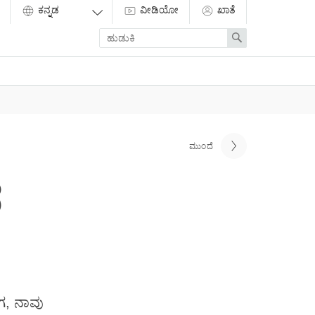
ವೀಡಿಯೋ
ಖಾತೆ
Enter
Search
search
term
ಮುಂದೆ
ೆ
ಗ, ನಾವು