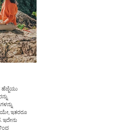
ಹೆಜ್ಜೆಯು
ನ್ನು
ಗಳನ್ನು
ತೆಯೇ, ಇತರರೂ
. ಇದೇನು
ಳಿಂದ