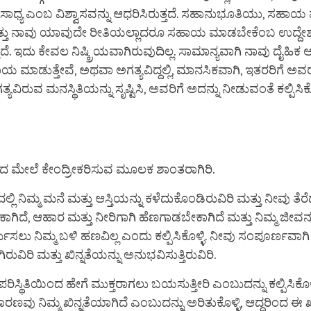
 ಸಾಧ್ಯ ಎಂಬ ವಿಶ್ವಾಸವನ್ನು ಆಧರಿಸಿರುತ್ತದೆ. ಸಹಾನುಭೂತಿಯು, ಸಹಾ
ಮತ್ತು ನಾವು ಯಾವುದೇ ರೀತಿಯಲ್ಲಾದರೂ ಸಹಾಯ ಮಾಡಬೇಕೆಂಬ ಉದ್ದೇಶ
ೆ. ಇದು ಕೇವಲ ನಿಷ್ಕ್ರಿಯವಾಗಿರುವುದಿಲ್ಲ. ಸಾಮಾನ್ಯವಾಗಿ ನಾವು ದೈಹಿಕ
ಯ ಮಾಡುತ್ತೇವೆ, ಅಥವಾ ಅಗತ್ಯವಿದ್ದಲ್ಲಿ, ಮಾನಸಿಕವಾಗಿ, ಇತರರಿಗೆ ಅವರ
ಯವಿರುವ ಮನಸ್ಥಿತಿಯನ್ನು ಸೃಷ್ಟಿಸಿ, ಅವರಿಗೆ ಅದನ್ನು ನೀಡುವಂತೆ ಕಲ್ಪಿಸಿಕೊಳ
 ಮೇಲೆ ಕೇಂದ್ರೀಕರಿಸುವ ಮೂಲಕ ಶಾಂತರಾಗಿರಿ.
ಿ ನಿಮ್ಮ ಮನೆ ಮತ್ತು ಆಸ್ತಿಯನ್ನು ಕಳೆದುಕೊಂಡಿರುವಿರಿ ಮತ್ತು ನೀವು ತೆರೆದ
ಿದೆ, ಆಹಾರ ಮತ್ತು ನೀರಿಗಾಗಿ ಹೆಣಗಾಡಬೇಕಾಗಿದೆ ಮತ್ತು ನಿಮ್ಮ ಜೀವನ
್ಮಿಸಲು ನಿಮ್ಮ ಬಳಿ ಹಣವಿಲ್ಲ ಎಂದು ಕಲ್ಪಿಸಿಕೊಳ್ಳಿ. ನೀವು ಸಂಪೂರ್ಣವಾಗಿ
ುವಿರಿ ಮತ್ತು ಖಿನ್ನತೆಯನ್ನು ಅನುಭವಿಸುತ್ತಿರುವಿರಿ.
ರಿಸ್ಥಿತಿಯಿಂದ ಹೇಗೆ ಮುಕ್ತರಾಗಲು ಬಯಸುತ್ತೀರಿ ಎಂಬುದನ್ನು ಕಲ್ಪಿಸಿಕೊಳ್ಳ
 ಕಾರಣವು ನಿಮ್ಮ ಖಿನ್ನತೆಯಾಗಿದೆ ಎಂಬುದನ್ನು ಅರಿತುಕೊಳ್ಳಿ, ಆದ್ದರಿಂದ ಈ 