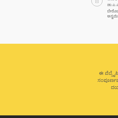
ಡಾ.ಎ.ಎ
ಬೇರೊಬ್
ಅನ್ವಯಿ
ಈ ವೆಬ್ಸೈಟ
ಸಂಪೂರ್ಣವಾ
ದಯಮ