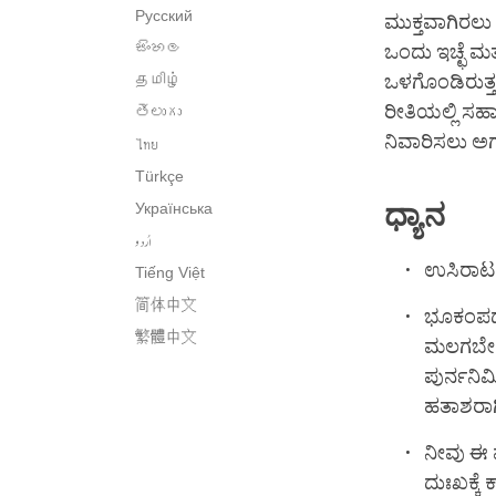
Русский
ಮುಕ್ತವಾಗಿರಲು
සිංහල
ಒಂದು ಇಚ್ಛೆ 
தமிழ்
ಒಳಗೊಂಡಿರುತ್ತದ
ರೀತಿಯಲ್ಲಿ ಸಹಾ
తెలుగు
ನಿವಾರಿಸಲು ಅಗತ್
ไทย
Türkçe
ಧ್ಯಾನ
Українська
اُردو
ಉಸಿರಾಟದ
Tiếng Việt
简体中文
ಭೂಕಂಪದಲ್ಲ
繁體中文
ಮಲಗಬೇಕಾಗ
ಪುರ್ನನಿರ
ಹತಾಶರಾಗಿರ
ನೀವು ಈ ಪ
ದುಃಖಕ್ಕೆ