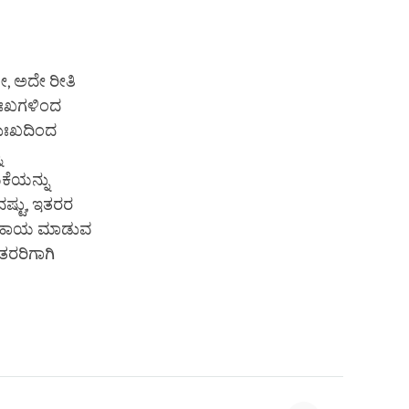
 ಅದೇ ರೀತಿ
ುಃಖಗಳಿಂದ
ದುಃಖದಿಂದ
ು
ಕೆಯನ್ನು
ದಷ್ಟು, ಇತರರ
ೆ ಸಹಾಯ ಮಾಡುವ
ಇತರರಿಗಾಗಿ