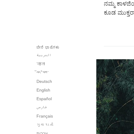
ನಮ್ಮ ಕಾಳಜಿ
ಕೂಡ ಮುಕ್ತರ
ಬೇರೆ ಭಾಷೆಗಳು
العربية
বাংলা
བོད་ཡིག་
Deutsch
English
Español
فارسی
Français
ગુજરાતી