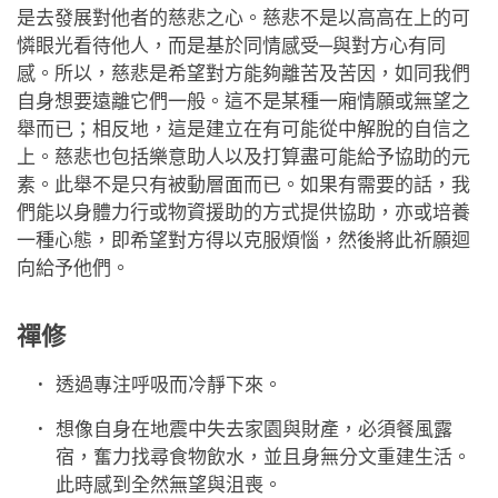
是去發展對他者的慈悲之心。慈悲不是以高高在上的可
憐眼光看待他人，而是基於同情感受─與對方心有同
感。所以，慈悲是希望對方能夠離苦及苦因，如同我們
自身想要遠離它們一般。這不是某種一廂情願或無望之
舉而已；相反地，這是建立在有可能從中解脫的自信之
上。慈悲也包括樂意助人以及打算盡可能給予協助的元
素。此舉不是只有被動層面而已。如果有需要的話，我
們能以身體力行或物資援助的方式提供協助，亦或培養
一種心態，即希望對方得以克服煩惱，然後將此祈願迴
向給予他們。
禪修
透過專注呼吸而冷靜下來。
想像自身在地震中失去家園與財產，必須餐風露
宿，奮力找尋食物飲水，並且身無分文重建生活。
此時感到全然無望與沮喪。