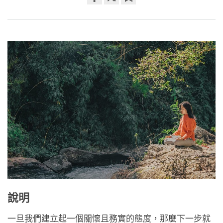
Share
Bookmark
on
facebook
說明
一旦我們建立起一個關懷且務實的態度，那麼下一步就