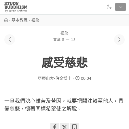
Close
Study
Buddhism
Home
›
基本教理
›
禪修
禪修
文章 5 一 13
感受慈悲
亞歷山大·伯金博士
00:04
一旦我們決心離苦及苦因，就要把關注轉至他人，具
備慈悲，懷著同樣希望使之解脫。