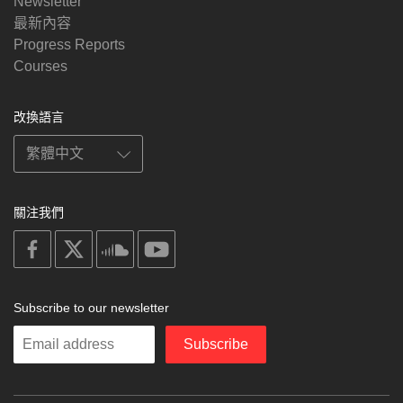
Newsletter
最新內容
Progress Reports
Courses
改換語言
關注我們
on
on
on
on
facebook
X
soundcloud
youtube
Subscribe to our newsletter
Enter
Subscribe
your
email