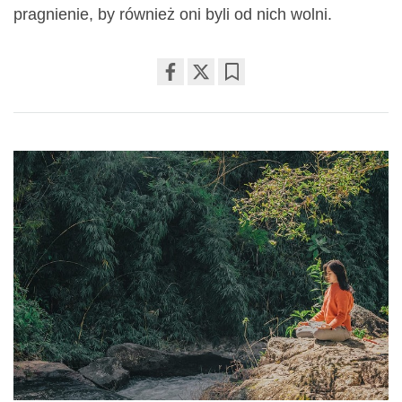
pragnienie, by również oni byli od nich wolni.
Share
Bookmark
on
facebook