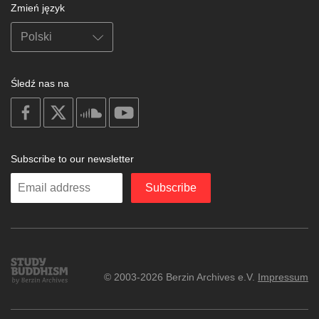
Zmień język
Śledź nas na
on
on
on
on
facebook
X
soundcloud
youtube
Subscribe to our newsletter
Enter
Subscribe
your
email
Study
© 2003-2026 Berzin Archives e.V.
Impressum
Buddhism
Home