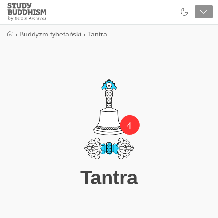
Close
Study
Buddhism
Home
›
Buddyzm tybetański
›
Tantra
4
Tantra