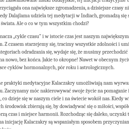
nne zaawansowane nauki buddyjskie, tej inicjacji tradycyjnie 
przyciągała ona największe zgromadzenia, a dzisiejsze czasy ni
edy Dalajlama udziela tej medytacji w Indiach, gromadzą się s
o świata. Ale o co w tym wszystkim chodzi?
nacza „cykle czasu” i w istocie czas jest naszym największym
. Z czasem starzejemy się, tracimy wszystkie zdolności i umi
egoriach odradzania się, wydaje się, że musimy przechodzić 
 na nowo, bez końca. Jakie to okropne! Nawet w obecnym życi
sce cyklów hormonalnych, pór roku i astrologicznych.
 praktyki medytacyjne Kalaczakry umożliwiają nam wyrwan
u. Zaczynamy móc nakierowywać swoje życie na pomaganie 
, co dzieje się w naszym ciele i na świecie wokół nas. Kiedy w
ch środowisk zbierają się, by dowiadywać się o miłości, współ
rzą czas i miejsce harmonii. Rozchodząc się daleko, uczynki t
 na inicjację Kalaczakry są wspaniałym sposobem przyczyniani