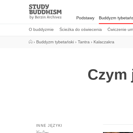
Close
Study
Buddhism
Podstawy
Buddyzm tybetańs
Home
O buddyzmie
Ścieżka do oświecenia
Ćwiczenie um
›
Buddyzm tybetański
›
Tantra
›
Kalaczakra
Czym j
INNE JĘZYKI