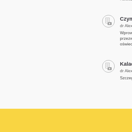
Czym
dr Ale
Wprow
przezw
oświec
Kala
dr Ale
Szczeg