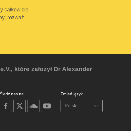
ży całkowicie
tny, rozważ
V., które założył Dr Alexander
Śledź nas na
Zmień język
on
on
on
on
facebook
X
soundcloud
youtube