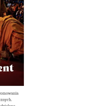
 promowania
cznych.