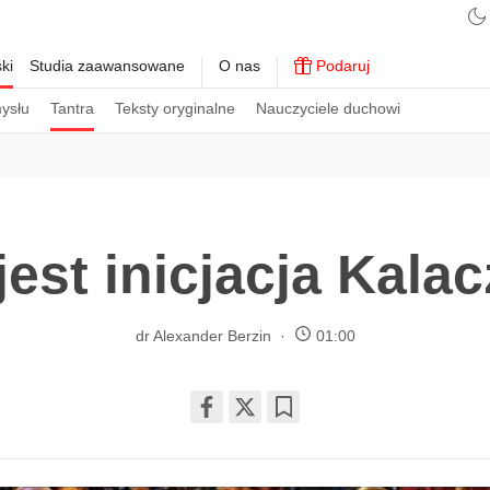
ki
Studia zaawansowane
O nas
Podaruj
ysłu
Tantra
Teksty oryginalne
Nauczyciele duchowi
est inicjacja Kala
dr Alexander Berzin
01:00
Share
Bookmark
on