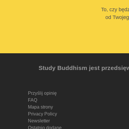
To, czy będz
od Twojego
Study Buddhism jest przedsięw
Przyślij opinię
FAQ
Mapa strony
Privacy Policy
Newsletter
Ostatnio dodane