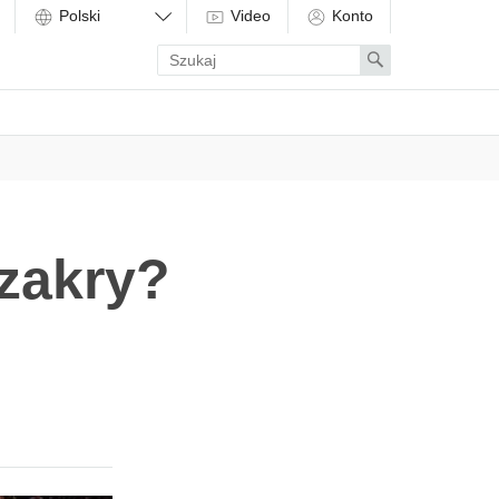
Video
Konto
Enter
Search
search
term
czakry?