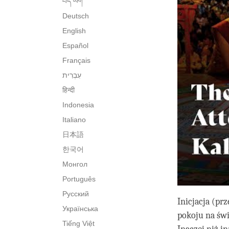
བོད་ཡིག་
Deutsch
English
Español
Français
हिन्दी
Indonesia
Italiano
日本語
한국어
Монгол
Português
Русский
Inicjacja (pr
Українська
pokoju na św
Tiếng Việt