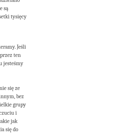
udzielano
e są
etki tysięcy
eramy. Jeśli
przez ten
u jesteśmy
ie się ze
innym, bez
ielkie grupy
czuciu i
akie jak
a się do