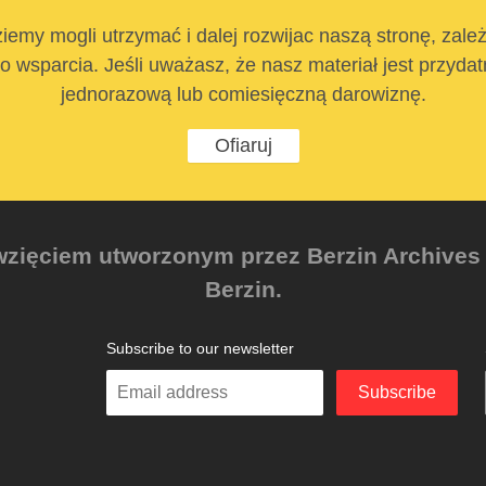
iemy mogli utrzymać i dalej rozwijac naszą stronę, zale
 wsparcia. Jeśli uważasz, że nasz materiał jest przyda
jednorazową lub comiesięczną darowiznę.
Ofiaruj
zięciem utworzonym przez Berzin Archives e.
Berzin.
Subscribe to our newsletter
Enter
Subscribe
your
email