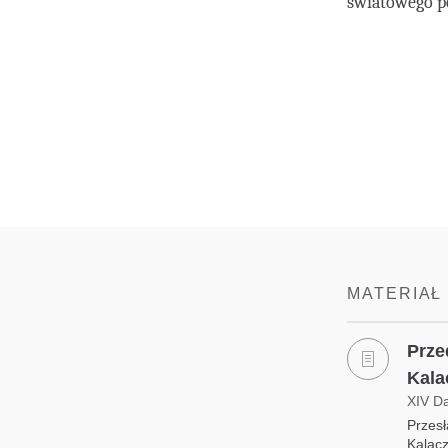
światowego p
MATERIAŁ
Prze
Kala
XIV D
Przesł
Kalacz