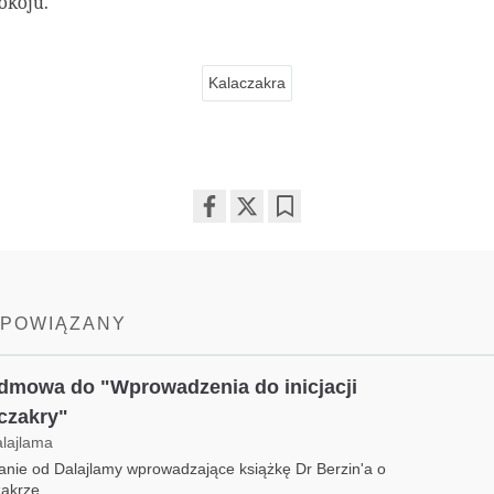
okoju.
Kalaczakra
Share
Bookmark
on
facebook
 POWIĄZANY
dmowa do "Wprowadzenia do inicjacji
czakry"
alajlama
anie od Dalajlamy wprowadzające książkę Dr Berzin'a o
akrze.