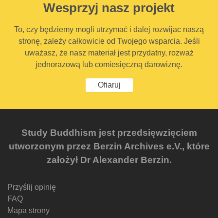
Wesprzyj nasz projekt
To, czy będziemy mogli utrzymać i dalej rozwijac naszą
stronę, zależy całkowicie od Twojego wsparcia. Jeśli
uważasz, że nasz materiał jest przydatny, rozważ
jednorazową lub comiesięczną darowiznę.
Ofiaruj
Study Buddhism jest przedsięwzięciem
utworzonym przez Berzin Archives e.V., które
założył Dr Alexander Berzin.
Przyślij opinię
FAQ
Mapa strony