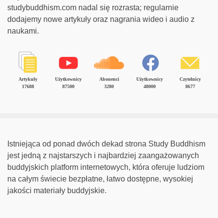
studybuddhism.com nadal się rozrasta; regularnie
dodajemy nowe artykuły oraz nagrania wideo i audio z
naukami.
Artykuły
Użytkownicy
Abonenci
Użytkownicy
Czytelnicy
17688
87500
3280
48000
8677
Istniejąca od ponad dwóch dekad strona Study Buddhism
jest jedną z najstarszych i najbardziej zaangażowanych
buddyjskich platform internetowych, która oferuje ludziom
na całym świecie bezpłatne, łatwo dostępne, wysokiej
jakości materiały buddyjskie.