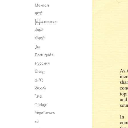
Монгол
मराठी
မြန်မာဘာသာ
नेपाली
ਪੰਜਾਬੀ
پنجابی
Português
Русский
සිංහල
தமிழ்
తెలుగు
ไทย
Türkçe
Українська
اُردو