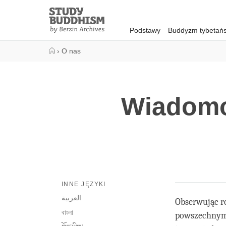
Close
Study
Buddhism
Podstawy
Buddyzm tybetańs
Home
›
O nas
Wiadomo
INNE JĘZYKI
العربية
Obserwując ro
বাংলা
powszechnym 