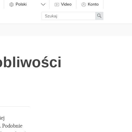
Video
Konto
Enter
Search
search
term
bliwości
iej
. Podobnie