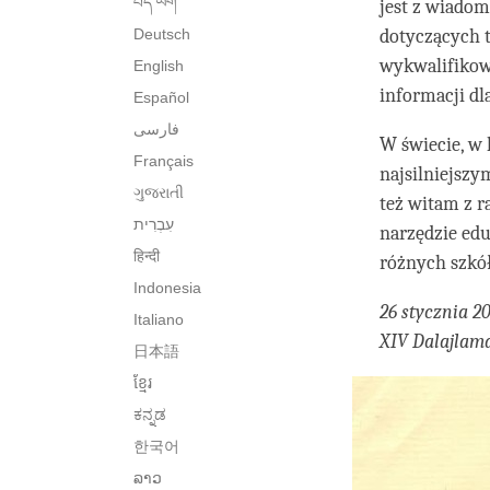
བོད་ཡིག་
jest z wiadom
Deutsch
dotyczących t
wykwalifikowa
English
informacji dl
Español
فارسی
W świecie, w 
Français
najsilniejszy
ગુજરાતી
też witam z r
narzędzie ed
हिन्दी
różnych szkół
Indonesia
26 stycznia 2
Italiano
XIV Dalajlam
日本語
ខ្មែរ
ಕನ್ನಡ
한국어
ລາວ