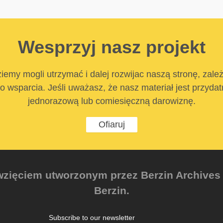
Wesprzyj nasz projekt
iemy mogli utrzymać i dalej rozwijac naszą stronę, zale
 wsparcia. Jeśli uważasz, że nasz materiał jest przyda
jednorazową lub comiesięczną darowiznę.
Ofiaruj
zięciem utworzonym przez Berzin Archives e.
Berzin.
Subscribe to our newsletter