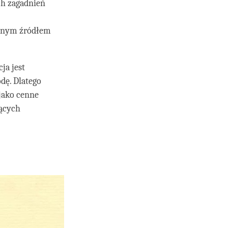
ch zagadnień
łównym źródłem
ja jest
dę. Dlatego
 jako cenne
zących