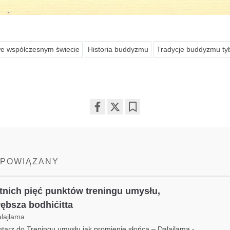
e współczesnym świecie
Historia buddyzmu
Tradycje buddyzmu ty
Share
Bookmark
on
facebook
 POWIĄZANY
tnich pięć punktów treningu umysłu,
łębsza bodhićitta
alajlama
arz do Treningu umysłu jak promienie słońca – Dalajlama -