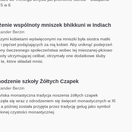
 5 w 6
żenie wspólnoty mniszek bhikkuni w Indiach
xander Berzin
zymi kobietami wyświęconymi na mniszki była siostra matki
i pięćset podążających za nią kobiet. Aby uniknąć podejrzeń
ony ówczesnego społeczeństwa wobec tej mieszanej-płciowo
oty utrzymującej celibat, otrzymały one dodatkowe śluby
te, które składali mnisi.
odzenie szkoły Żółtych Czapek
xander Berzin
ńska monastyczna tradycja noszenia żółtych czapek
zęła się wraz z odrodzeniem się święceń monastycznych w XI
 a później została przyjęta przez tradycję gelug jako symbol
onej czystości monastycznej.