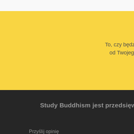
To, czy będz
od Twojego
Study Buddhism jest przedsięw
Przyślij opinię