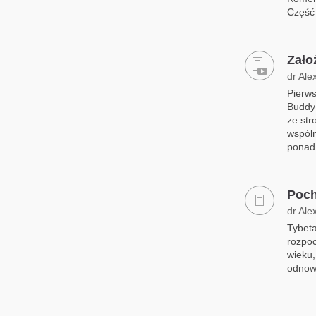
Część
Zało
dr Ale
Pierws
Buddy 
ze str
wspóln
ponad 
Poch
dr Ale
Tybeta
rozpoc
wieku,
odnowi