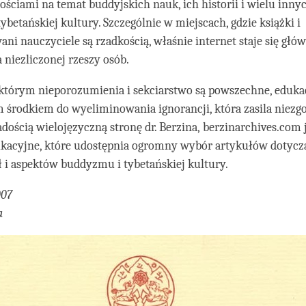
ościami na temat buddyjskich nauk, ich historii i wielu inny
ybetańskiej kultury. Szczególnie w miejscach, gdzie książki i
ni nauczyciele są rzadkością, właśnie internet staje się g
a niezliczonej rzeszy osób.
którym nieporozumienia i sekciarstwo są powszechne, edukac
m środkiem do wyeliminowania ignorancji, która zasila niezgo
adością wielojęzyczną stronę dr. Berzina, berzinarchives.com
ukacyjne, które udostępnia ogromny wybór artykułów dotyc
 i aspektów buddyzmu i tybetańskiej kultury.
007
a