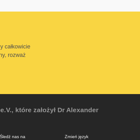
ży całkowicie
tny, rozważ
V., które założył Dr Alexander
Śledź nas na
Zmień język