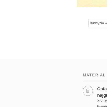
Buddyzm w
MATERIAŁ
Osta
najg
XIV D
Koment