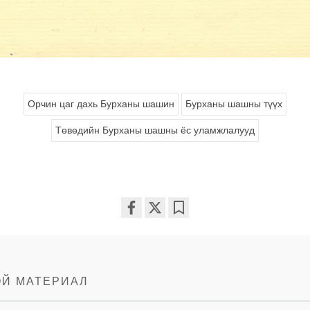
Орчин цаг дахь Бурханы шашин
Бурханы шашны түүх
Төвөдийн Бурханы шашны ёс уламжлалууд
Share
Bookmark
on
facebook
ОЙ МАТЕРИАЛ