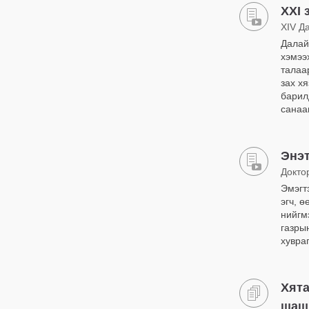
XXI
XIV Д
Далай
хэмээ
талаа
зах хя
барил
санаа
Энэт
Докто
Эмэгт
эгч, 
нийгм
газры
хувра
Хята
шашн