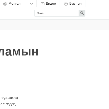
Видео
Бүртгэл
Enter
Search
search
term
 ламын
н түвшинд
л, түүх,