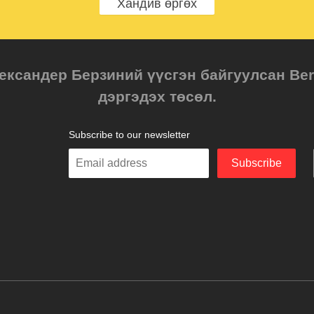
Хандив өргөх
ександер Берзиний үүсгэн байгуулсан Berz
дэргэдэх төсөл.
Subscribe to our newsletter
Enter
Subscribe
your
email