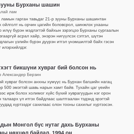
 зууны Бурханы шашин
алай лам
 ламын гарган тавьдаг 21-р зууны Бурханы шашинтан
х ойлголт нь орчин цагийн боловсрол, шинжлэх ухааны
р илүү бүрэн мэдлэгтэй байхын зэрэгцээ Бурханы сургаалын
згааргүй асрал хайр, энэрэн нигүүлсэх сэтгэл, шүтэн
длагын үзлийн бүрэн дүүрэн итгэл үнэмшилтэй байх гэсэн
г илэрхийлдэг.
хэгт бикшүни хувраг бий болсон нь
р Александер Берзин
эй хувраг болсон анхны хүмүүс нь Бурхан багшийн нагац
өөр 500 эмэгтэй шавь нарын хамт байв. Тухайн цаг үеийн
ээс ирж болох холимог хүйс бүхий хуврагуудын нэг орон
н талаарх үл итгэх байдлаас шалтгаалан тэдэнд эрэгтэй
гуудад хүртээдэг сахилаас олон тооны сахилыг хүртээсэн.
дын Монгол бүс нутаг дахь Бурханы
ы нөхцөл байдал, 1994 он