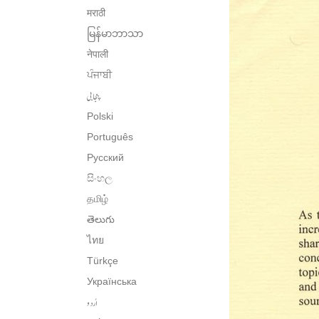
मराठी
မြန်မာဘာသာ
नेपाली
ਪੰਜਾਬੀ
پنجابی
Polski
Português
Русский
සිංහල
தமிழ்
తెలుగు
ไทย
Türkçe
Українська
اُردو