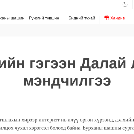
рханы шашин
Гүнзгий түвшин
Бидний тухай
Хандив
ийн гэгээн Далай
мэндчилгээ
агшлахын хирээр интернэт нь илүү өргөн хүрээнд, дэлхий
илцох чухал хэрэгсэл болоод байна. Бурханы шашны сургаа