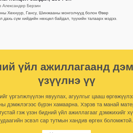
р Александер Берзин
оны Хөхнуур, Гансу, Шинжааны монголчууд болон Өвөр
л дахь сүм хийдийн нөхцөл байдал, түүхийн талаарх мэдээ.
ий үйл ажиллагаанд дэ
үзүүлнэ үү
лийг үргэлжлүүлэн явуулах, агуулгыг цааш өргөжүүлэ
ны дэмжлэгээс бүрэн хамаарна. Хэрэв та манай мат
тустай гэж үзэн бидний үйл ажиллагааг дэмжихийг хү
удаагийн эсвэл сар тутмын хандив өргөх боломжтой.