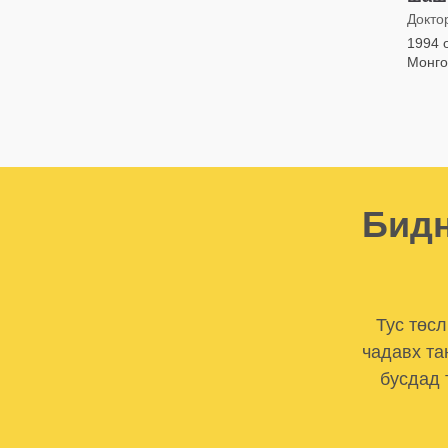
Докто
1994 
Монго
Бидн
Тус төс
чадавх та
бусдад 