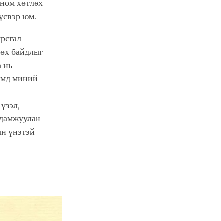
 ном хөтлөх
үсвэр юм.
урсгал
дөх байдлыг
а нь
ймд миний
үзэл,
 дамжуулан
ын үнэтэй