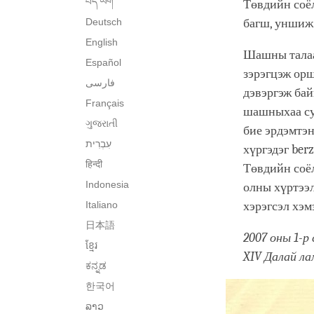
བོད་ཡིག་
Төвдийн соёл
Deutsch
багш, уншиж 
English
Шашны талаа
Español
зэрэгцэж орш
فارسی
дэвэргэж бай
Français
шашныхаа су
ગુજરાતી
бие эрдэмтэн
хүргэдэг ber
हिन्दी
Төвдийн соё
Indonesia
олны хүртээ
Italiano
хэрэгсэл хэм
日本語
2007 оны 1-р
ខ្មែរ
XIV Далай ла
ಕನ್ನಡ
한국어
ລາວ