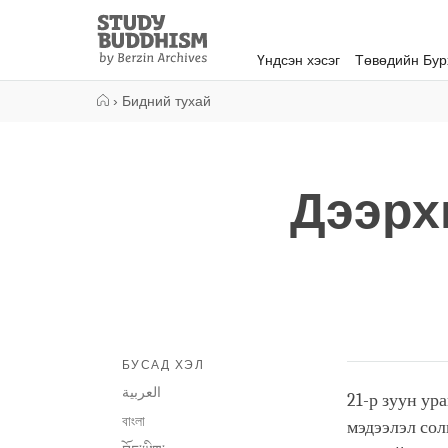
Close
Study
Buddhism
Үндсэн хэсэг
Төвөдийн Бу
Home
›
Бидний тухай
Дээрх
БУСАД ХЭЛ
العربية
21-р зуун ур
বাংলা
мэдээлэл сол