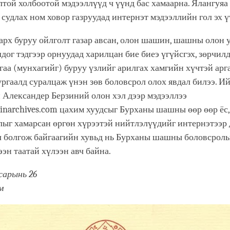
той холбоотой мэдээллүүд ч үүнд бас хамаарна. Ялангуяа
судлах ном ховор газруудад интернэт мэдээллийн гол эх ү
рх буруу ойлголт газар авсан, олон шашин, шашны олон 
дог тэдгээр орнуудад харилцан бие биеэ үгүйсгэх, зөрчил
гаа (мунхагийг) буруу үзлийг арилгах хамгийн хүчтэй арг
ргаалд суралцаж үнэн зөв боловсрол олох явдал билээ. И
 Александер Берзиний олон хэл дээр мэдээллээ
zinarchives.com цахим хуудсыг Бурханы шашны өөр өөр ёс, 
лыг хамарсан өргөн хүрээтэй нийтлэлүүдийг интернэтээр
л болгож байгаагийн хувьд нь Бурханы шашны боловсрол
ээн таатай хүлээн авч байна.
 сарынь 26
м