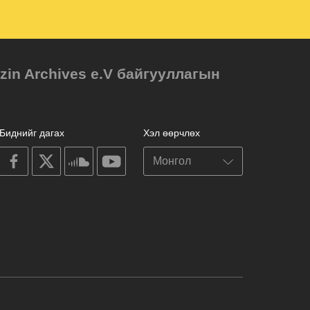
in Archives e.V байгууллагын
Биднийг дагах
Хэл өөрчлөх
on
on
on
on
facebook
X
soundcloud
youtube