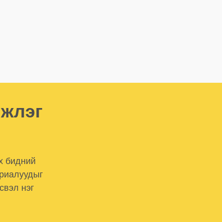
мжлэг
х бидний
ериалуудыг
свэл нэг