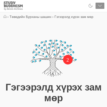
Close
Study
Buddhism
Home
›
Төвөдийн Бурханы шашин
›
Гэгээрэлд хүрэх зам мөр
2
Гэгээрэлд хүрэх зам
мөр