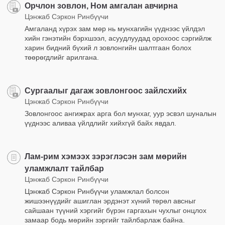
Орчлон зовлон, Ном амгалан авчирна
Цэнжаб Сэркон Ринбүүчи
Амгаланд хүрэх зам мөр нь мунхагийн үүднээс үйлдэл
хийн гэнэтийн бэрхшээл, асуудлуудад орохоос сэргийлж
харин бидний бүхий л зовлонгийн шалтгаан болох
төөрөгдлийг арилгана.
Сургаалыг дагаж зовлонгоос зайлсхийх
Цэнжаб Сэркон Ринбүүчи
Зовлонгоос ангижрах арга бол мунхаг, уур эсвэл шуналын
үүднээс аливаа үйлдлийг хийхгүй байх явдал.
Лам-рим хэмээх зэрэглэсэн зам мөрийн
уламжлалт тайлбар
Цэнжаб Сэркон Ринбүүчи
Цэнжаб Сэркон Ринбүүчи уламжлал болсон
жишээнүүдийг ашиглан эрдэнэт хүний төрөл авсныг
сайшаан түүний хэргийг бүрэн гаргахын чухлыг онцлох
замаар бодь мөрийн зэргийг тайлбарлаж байна.