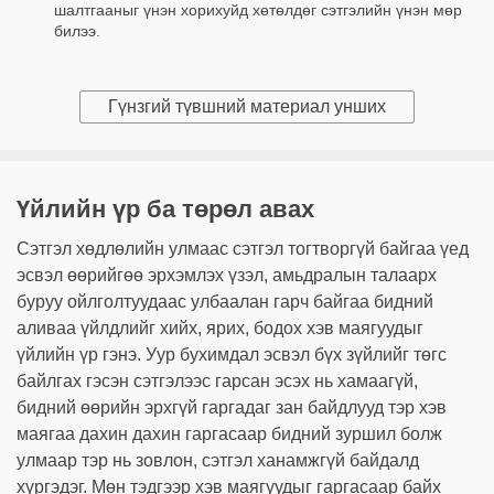
шалтгааныг үнэн хорихуйд хөтөлдөг сэтгэлийн үнэн мөр
билээ.
Гүнзгий түвшний материал унших
Үйлийн үр ба төрөл авах
Сэтгэл хөдлөлийн улмаас сэтгэл тогтворгүй байгаа үед
эсвэл өөрийгөө эрхэмлэх үзэл, амьдралын талаарх
буруу ойлголтуудаас улбаалан гарч байгаа бидний
аливаа үйлдлийг хийх, ярих, бодох хэв маягуудыг
үйлийн үр гэнэ. Уур бухимдал эсвэл бүх зүйлийг төгс
байлгах гэсэн сэтгэлээс гарсан эсэх нь хамаагүй,
бидний өөрийн эрхгүй гаргадаг зан байдлууд тэр хэв
маягаа дахин дахин гаргасаар бидний зуршил болж
улмаар тэр нь зовлон, сэтгэл ханамжгүй байдалд
хүргэдэг. Мөн тэдгээр хэв маягуудыг гаргасаар байх