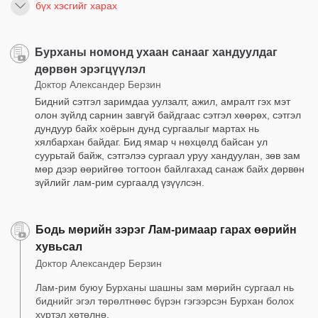
бүх хэсгийг харах
Бурханы номонд ухаан санааг хандуулдаг
дөрвөн эрэгцүүлэл
Доктор Александер Берзин
Бидний сэтгэл заримдаа уулзалт, ажил, амралт гэх мэт
олон зүйлд сарнин завгүй байдгаас сэтгэл хөөрөх, сэтгэл
дундуур байх хоёрын дунд сургаалыг мартах нь
хялбархан байдаг. Бид ямар ч нөхцөлд байсан ул
суурьтай байж, сэтгэлээ сургаал уруу хандуулан, зөв зам
мөр дээр өөрийгөө тогтоон байлгахад санаж байх дөрвөн
зүйлийг лам-рим сургаалд үзүүлсэн.
Бодь мөрийн зэрэг Лам-римаар гарах өөрийн
хувьсал
Доктор Александер Берзин
Лам-рим буюу Бурханы шашны зам мөрийн сургаал нь
биднийг эгэл төрөлтнөөс бүрэн гэгээрсэн Бурхан болох
хүртэл хөтөлнө.