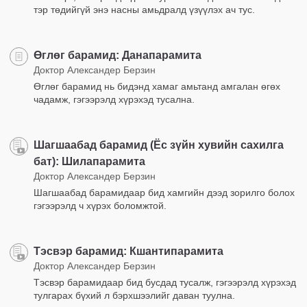
тэр төдийгүй энэ насны амьдралд үзүүлэх ач тус.
Өглөг барамид: Данапарамита
Доктор Александер Берзин
Өглөг барамид нь бидэнд хамаг амьтанд амгалан өгөх
чадамж, гэгээрэлд хүрэхэд тусална.
Шагшаабад барамид (Ёс зүйн хувийн сахилга
бат): Шилапарамита
Доктор Александер Берзин
Шагшаабад барамидаар бид хамгийн дээд зорилго болох
гэгээрэлд ч хүрэх боломжтой.
Тэсвэр барамид: Кшантипарамита
Доктор Александер Берзин
Тэсвэр барамидаар бид бусдад тусалж, гэгээрэлд хүрэхэд
тулгарах бүхий л бэрхшээлийг даван туулна.