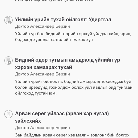
Үйлийн үрийн тухай ойлголт: Удиртгал
Доктор Александер Берзин
Үйлийн үр бол биднийг өөрийн эрхгүй үйлдэл хийх, ярих,
бодоход хүргэдэг сэтгэлийн түлхэх хүч.
Бидний өдөр тутмын амьдралд үйлийн үр
хэрхэн хамаарах тухай
Доктор Александер Берзин
Үйлийн үрийг ойлгох нь бидний амьдралд тохиолдож буй
болон ирээдүйд тохиолдож болох үйл явдлыг бид тунгаан
ойлгоход тустай юм.
Арван сөрөг үйлээс (арван хар нүгэл)
зайлсхийх
Доктор Александер Берзин
Зан байдлын арван сөрөг хэв маяг – зовлонг бий болгох