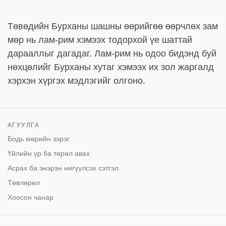
Төвөдийн Бурханы шашны өөрийгөө өөрчлөх зам
мөр нь лам-рим хэмээх тодорхой үе шаттай
дарааллыг дагадаг. Лам-рим нь одоо бидэнд буй
нөхцөлийг Бурханы хутаг хэмээх их зол жаргалд
хэрхэн хүргэх мэдлэгийг олгоно.
АГУУЛГА
Бодь мөрийн зэрэг
Үйлийн үр ба төрөл авах
Асрах ба энэрэн нигүүлсэх сэтгэл
Төвлөрөл
Хоосон чанар