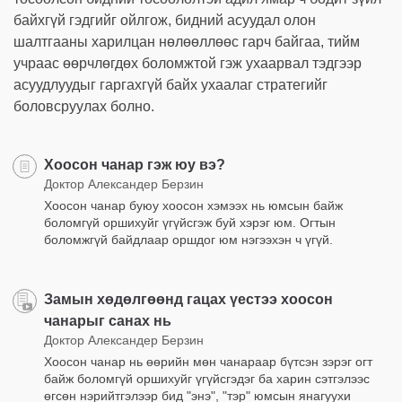
байхгүй гэдгийг ойлгож, бидний асуудал олон
шалтгааны харилцан нөлөөллөөс гарч байгаа, тийм
учраас өөрчлөгдөх боломжтой гэж ухаарвал тэдгээр
асуудлуудыг гаргахгүй байх ухаалаг стратегийг
боловсруулах болно.
Хоосон чанар гэж юу вэ?
Доктор Александер Берзин
Хоосон чанар буюу хоосон хэмээх нь юмсын байж
боломгүй оршихуйг үгүйсгэж буй хэрэг юм. Огтын
боломжгүй байдлаар оршдог юм нэгээхэн ч үгүй.
Замын хөдөлгөөнд гацах үестээ хоосон
чанарыг санах нь
Доктор Александер Берзин
Хоосон чанар нь өөрийн мөн чанараар бүтсэн зэрэг огт
байж боломгүй оршихуйг үгүйсгэдэг ба харин сэтгэлээс
өгсөн нэрийтгэлээр бид "энэ", "тэр" юмсын янагуухи