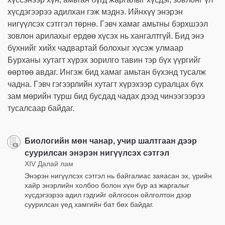
хүсдэгээрээ адилхан гэж мэднэ. Ийнхүү энэрэн
нигүүлсэх сэтггэл төрнө. Гэвч хамаг амьтны бэрхшээл
зовлон арилахыг ердөө хүсэх нь хангалтгүй. Бид энэ
бүхнийг хийх чадвартай болохыг хүсэж улмаар
Бурханы хутагт хүрэх зорилго тавин тэр бүх үүргийг
өөртөө авдаг. Ингэж бид хамаг амьтан бүхэнд тусалж
чадна. Гэвч гэгээрлийн хутагт хүрэхээр суралцах бүх
зам мөрийн турш бид бусдад чадах дээд чинээгээрээ
тусалсаар байдаг.
Биологийн мөн чанар, учир шалтгаан дээр
суурилсан энэрэн нигүүлсэх сэтгэл
XIV Далай лам
Энэрэн нигүүлсэх сэтгэл нь байгалиас заяасан эх, үрийн
хайр энэрлийн холбоо болон хүн бүр аз жаргалыг
хүсдэгээрээ адил гэдгийг ойлгосон ойлголтон дээр
суурилсан үед хамгийн бат бөх байдаг.