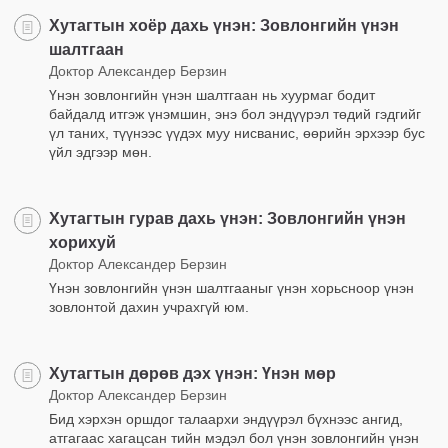
Хутагтын хоёр дахь үнэн: Зовлонгийн үнэн
шалтгаан
Доктор Александер Берзин
Үнэн зовлонгийн үнэн шалтгаан нь хуурмаг бодит
байдалд итгэж үнэмшин, энэ бол эндүүрэл төдий гэдгийг
үл таних, түүнээс үүдэх муу нисванис, өөрийн эрхээр бус
үйл эдгээр мөн.
Хутагтын гурав дахь үнэн: Зовлонгийн үнэн
хорихуй
Доктор Александер Берзин
Үнэн зовлонгийн үнэн шалтгааныг үнэн хорьсноор үнэн
зовлонтой дахин учрахгүй юм.
Хутагтын дөрөв дэх үнэн: Үнэн мөр
Доктор Александер Берзин
Бид хэрхэн оршдог талаархи эндүүрэл бүхнээс ангид,
атгагаас хагацсан тийн мэдэл бол үнэн зовлонгийн үнэн