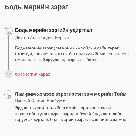
Бодь мөрийн зэрэг
Бодь мөрийн зэргийн удиртгал
Доктор Александер Берзин
Бодь мөрийн зэрэг (лам-рим) нь хойдын сайн төрөл,
гэтлэхүй, гэгээрэлд хөтлөх боловч түүнийг мөн энэ насны
амьдралыг сайжруулахад хэрэглэж болно.
бүх хэсгийг харах
Лам-рим хэмээх зэрэглэсэн зам мөрийн Тойм
Цэнжаб Сэркон Ринбүүчи
Эрдэнэт хүний төрлийн шимийг гаргахаас эхлэн
гэгээрлийн хутагт хүрэх зорилго бүхий бодь сэтгэлийг
төрүүлэх хүртэлх бодь мөрийн зэрэглэсэн нийт зам мөр.