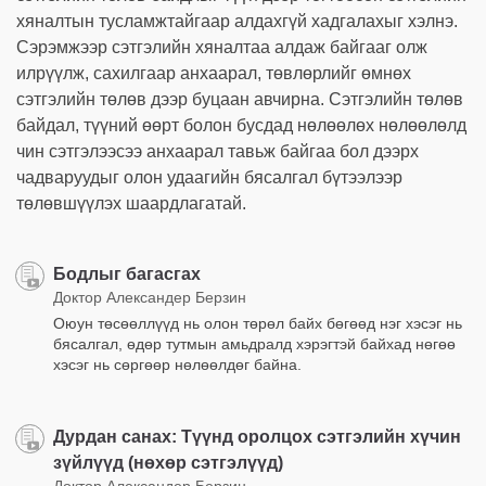
хяналтын тусламжтайгаар алдахгүй хадгалахыг хэлнэ.
Сэрэмжээр сэтгэлийн хяналтаа алдаж байгааг олж
илрүүлж, сахилгаар анхаарал, төвлөрлийг өмнөх
сэтгэлийн төлөв дээр буцаан авчирна. Сэтгэлийн төлөв
байдал, түүний өөрт болон бусдад нөлөөлөх нөлөөлөлд
чин сэтгэлээсээ анхаарал тавьж байгаа бол дээрх
чадваруудыг олон удаагийн бясалгал бүтээлээр
төлөвшүүлэх шаардлагатай.
Бодлыг багасгах
Доктор Александер Берзин
Оюун төсөөллүүд нь олон төрөл байх бөгөөд нэг хэсэг нь
бясалгал, өдөр тутмын амьдралд хэрэгтэй байхад нөгөө
хэсэг нь сөргөөр нөлөөлдөг байна.
Дурдан санах: Түүнд оролцох сэтгэлийн хүчин
зүйлүүд (нөхөр сэтгэлүүд)