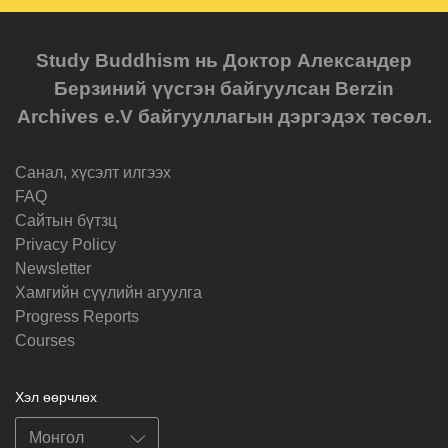
Study Buddhism нь Доктор Александер
Берзиний үүсгэн байгуулсан Berzin
Archives e.V байгууллагын дэргэдэх төсөл.
Санал, хүсэлт илгээх
FAQ
Cайтын бүтзц
Privacy Policy
Newsletter
Хамгийн сүүлийн агуулга
Progress Reports
Courses
Хэл өөрчлөх