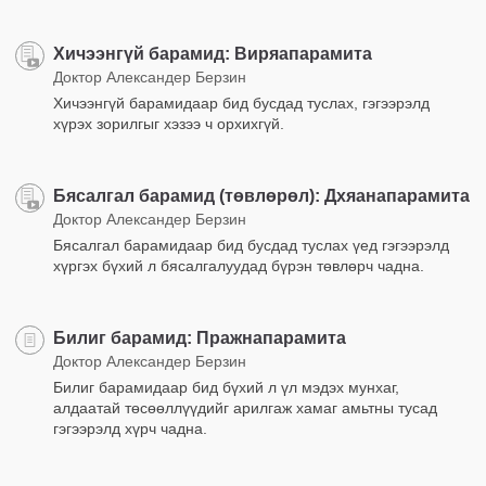
Хичээнгүй барамид: Виряапарамита
Доктор Александер Берзин
Хичээнгүй барамидаар бид бусдад туслах, гэгээрэлд
хүрэх зорилгыг хэзээ ч орхихгүй.
Бясалгал барамид (төвлөрөл): Дхяанапарамита
Доктор Александер Берзин
Бясалгал барамидаар бид бусдад туслах үед гэгээрэлд
хүргэх бүхий л бясалгалуудад бүрэн төвлөрч чадна.
Билиг барамид: Пражнапарамита
Доктор Александер Берзин
Билиг барамидаар бид бүхий л үл мэдэх мунхаг,
алдаатай төсөөллүүдийг арилгаж хамаг амьтны тусад
гэгээрэлд хүрч чадна.