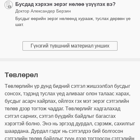
Бусдад хэрхэн эерэг нөлөө үзүүлэх вэ?
Доктор Александер Берзин
Бусдыг өөрийн эерэг нөлөөнд хурааж, туслах дөрвөн үе
шат.
Гүнзгий түвшний материал унших
Төвлөрөл
Төвлөрлийн үр дүнд бидний сэтгэл жишээлбэл бусдыг
сонсох, тэдэнд туслах үед аливааг олон талаас харах,
бусдыг асарч хайрлах, ойлгох гэх мэт эерэг сэтгэлийн
төлөв дээр тогтож чаддаг. Төвлөрлийг хадгалахад
сэтгэл сарних, сэтгэл бүүдийх байдлыг багасгах
хэрэгтэй болно. Энэ нь эргээд дурдал, сэрэмж, сахилгыг
шаардана. Дурдал гэдэг нь сэтгэлдээ бий болгосон
сэтгэлийн төлөв байдлыг түүн дээр тогтоосон сэтгэлийн