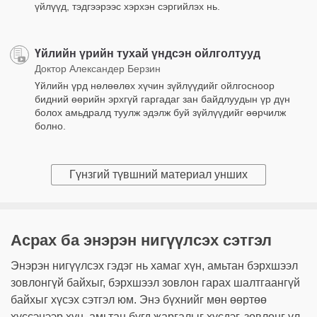
үйлүүд, тэдгээрээс хэрхэн сэргийлэх нь.
Үйлийн үрийн тухай үндсэн ойлголтууд
Доктор Александер Берзин
Үйлийн үрд нөлөөлөх хүчин зүйлүүдийг ойлгосноор
бидний өөрийн эрхгүй гаргадаг зан байдлуудын үр дүн
болох амьдралд туулж эдэлж буй зүйлүүдийг өөрчилж
болно.
Гүнзгий түвшний материал унших
Асрах ба энэрэн нигүүлсэх сэтгэл
Энэрэн нигүүлсэх гэдэг нь хамаг хүн, амьтан бэрхшээл
зовлонгүй байхыг, бэрхшээл зовлон гарах шалтгаангүй
байхыг хүсэх сэтгэл юм. Энэ бүхнийг мөн өөртөө
хүссэнээр хүн, амьтан бүгд жаргалыг хүсдэг, зовлонг үл