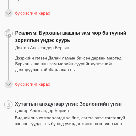
бүх хэсгийг харах
Реализм: Бурханы шашны зам мөр ба түүний
зорилгын үндэс суурь
Доктор Александер Берзин
Дээрхийн гэгээн Далай ламын бичсэн дөрвөн мөртөд
Бурханы шашны зам мөрийн суурийг дүгнэснийг
дэлгэрүүлэн тайлбарласан нь.
бүх хэсгийг харах
Хутагтын анхдугаар үнэн: Зовлонгийн үнэн
Доктор Александер Берзин
Бидний энэ хязгаарлагдмал бие, сэтгэл эцэс төгсгөлгүй
зовлонг үүддэг нь бүгдэд учирдаг жинхэнэ зовлон мөн.