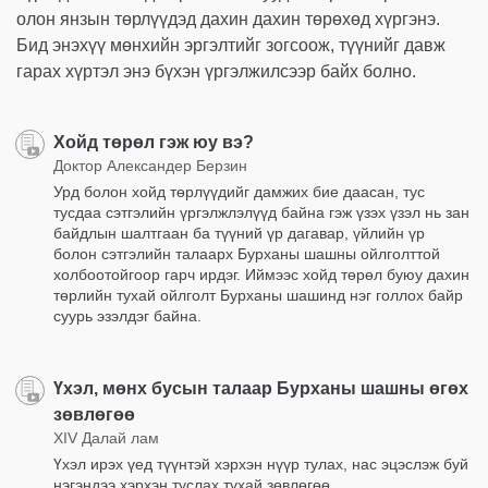
олон янзын төрлүүдэд дахин дахин төрөхөд хүргэнэ.
Бид энэхүү мөнхийн эргэлтийг зогсоож, түүнийг давж
гарах хүртэл энэ бүхэн үргэлжилсээр байх болно.
Хойд төрөл гэж юу вэ?
Доктор Александер Берзин
Урд болон хойд төрлүүдийг дамжих бие даасан, тус
тусдаа сэтгэлийн үргэлжлэлүүд байна гэж үзэх үзэл нь зан
байдлын шалтгаан ба түүний үр дагавар, үйлийн үр
болон сэтгэлийн талаарх Бурханы шашны ойлголттой
холбоотойгоор гарч ирдэг. Иймээс хойд төрөл буюу дахин
төрлийн тухай ойлголт Бурханы шашинд нэг голлох байр
суурь эзэлдэг байна.
Үхэл, мөнх бусын талаар Бурханы шашны өгөх
зөвлөгөө
XIV Далай лам
Үхэл ирэх үед түүнтэй хэрхэн нүүр тулах, нас эцэслэж буй
нэгэндээ хэрхэн туслах тухай зөвлөгөө.