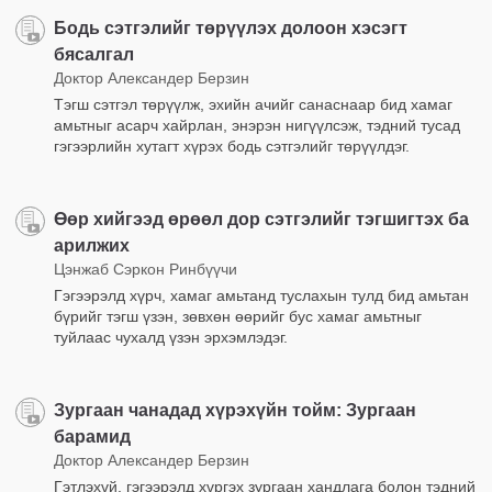
Бодь сэтгэлийг төрүүлэх долоон хэсэгт
бясалгал
Доктор Александер Берзин
Тэгш сэтгэл төрүүлж, эхийн ачийг санаснаар бид хамаг
амьтныг асарч хайрлан, энэрэн нигүүлсэж, тэдний тусад
гэгээрлийн хутагт хүрэх бодь сэтгэлийг төрүүлдэг.
Өөр хийгээд өрөөл дор сэтгэлийг тэгшигтэх ба
арилжих
Цэнжаб Сэркон Ринбүүчи
Гэгээрэлд хүрч, хамаг амьтанд туслахын тулд бид амьтан
бүрийг тэгш үзэн, зөвхөн өөрийг бус хамаг амьтныг
туйлаас чухалд үзэн эрхэмлэдэг.
Зургаан чанадад хүрэхүйн тойм: Зургаан
барамид
Доктор Александер Берзин
Гэтлэхүй, гэгээрэлд хүргэх зургаан хандлага болон тэдний