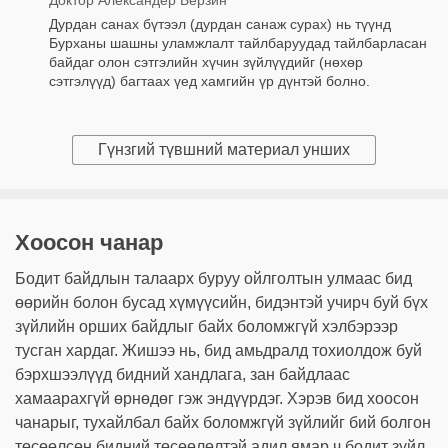
Доктор Александер Берзин
Дурдан санах бүтээл (дурдан санаж сурах) нь түүнд
Бурханы шашны уламжлалт тайлбаруудад тайлбарласан
байдаг олон сэтгэлийн хүчин зүйлүүдийг (нөхөр
сэтгэлүүд) багтаах үед хамгийн үр дүнтэй болно.
Гүнзгий түвшний материал унших
Хоосон чанар
Бодит байдлын талаарх буруу ойлголтын улмаас бид
өөрийн болон бусад хүмүүсийн, бидэнтэй учирч буй бүх
зүйлийн орших байдлыг байх боломжгүй хэлбэрээр
тусган хардаг. Жишээ нь, бид амьдралд тохиолдож буй
бэрхшээлүүд бидний хандлага, зан байдлаас
хамаарахгүй өрнөдөг гэж эндүүрдэг. Хэрэв бид хоосон
чанарыг, тухайлбал байх боломжгүй зүйлийг бий болгон
төсөөлсөн бидний төсөөлөлтэй адил ямар ч бодит зүйл