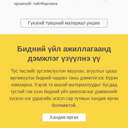
оршихуйг тайлбарлана.
Гүнзгий түвшний материал унших
Бидний үйл ажиллагаанд
дэмжлэг үзүүлнэ үү
Тус төслийг үргэлжлүүлэн явуулах, агуулгыг цааш
өргөжүүлэх бидний чадавх таны дэмжлэгээс бүрэн
хамаарна. Хэрэв та манай материалуудыг бусдад
тустай гэж үзэн бидний үйл ажиллагааг дэмжихийг
хүсвэл нэг удаагийн эсвэл сар тутмын хандив өргөх
боломжтой.
Хандив өргөх