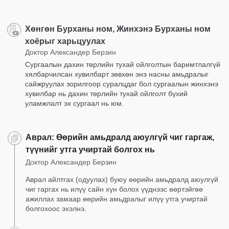
Xөнгөн Бурханы ном, Жинхэнэ Бурханы ном
хоёрыг харьцуулах
Доктор Александер Берзин
Сургаалын дахин төрлийн тухай ойлголтын баримтлалгүй
хялбарчилсан хувилбарт зөвхөн энэ насны амьдралыг
сайжруулах зорилгоор суралцдаг бол сургаалын жинхэнэ
хувилбар нь дахин төрлийн тухай ойлголт бүхий
уламжлалт эх сургаал нь юм.
Аврал: Өөрийн амьдралд аюулгүй чиг гаргаж,
түүнийг утга учиртай болгох нь
Доктор Александер Берзин
Аврал айлтгах (одуулах) буюу өөрийн амьдралд аюулгүй
чиг гаргах нь илүү сайн хүн болох үүднээс өөртэйгөө
ажиллах замаар өөрийн амьдралыг илүү утга учиртай
болгохоос эхэлнэ.