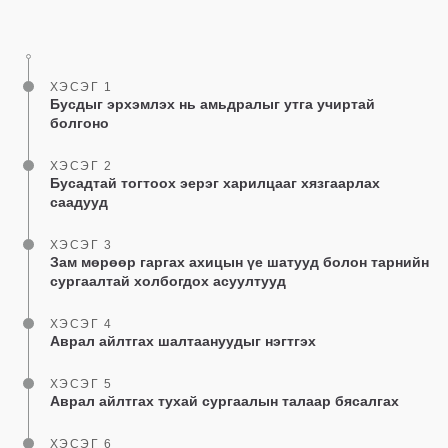
on
facebook
ХЭСЭГ 1
Бусдыг эрхэмлэх нь амьдралыг утга учиртай
болгоно
ХЭСЭГ 2
Бусадтай тогтоох эерэг харилцааг хязгаарлах
саадууд
ХЭСЭГ 3
Зам мөрөөр гаргах ахицын үе шатууд болон тарнийн
сургаалтай холбогдох асуултууд
ХЭСЭГ 4
Аврал айлтгах шалтаануудыг нэгтгэх
ХЭСЭГ 5
Аврал айлтгах тухай сургаалын талаар бясалгах
ХЭСЭГ 6