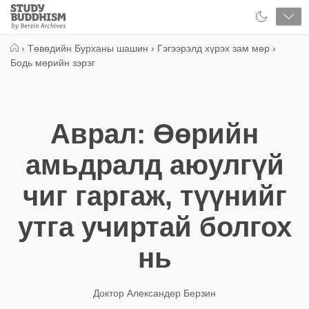
Close
Study
Buddhism
Home
›
Төвөдийн Бурханы шашин
›
Гэгээрэлд хүрэх зам мөр
›
Бодь мөрийн зэрэг
Аврал: Өөрийн
амьдралд аюулгүй
чиг гаргаж, түүнийг
утга учиртай болгох
нь
Доктор Александер Берзин