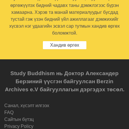
өргөжүүлэх бидний чадавх таны дэмжлэгээс бүрэн
хамаарна. Хэрэв та манай материалуудыг бусдад
тустай гэж үзэн бидний үйл ажиллагааг дэмжихийг
хүсвэл нэг удаагийн эсвэл сар тутмын хандив өргөх
боломжтой.
Хандив өргөх
Study Buddhism нь Доктор Александер
Берзиний үүсгэн байгуулсан Berzin
Archives e.V байгууллагын дэргэдэх төсөл.
Санал, хүсэлт илгээх
FAQ
Cайтын бүтзц
Privacy Policy