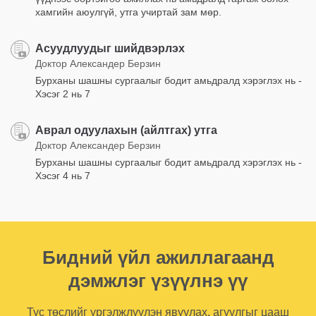
хамгийн аюулгүй, утга учиртай зам мөр.
Асуудлуудыг шийдвэрлэх
Доктор Александер Берзин
Бурханы шашны сургаалыг бодит амьдралд хэрэглэх нь -
Хэсэг 2 нь 7
Аврал одуулахын (айлтгах) утга
Доктор Александер Берзин
Бурханы шашны сургаалыг бодит амьдралд хэрэглэх нь -
Хэсэг 4 нь 7
Бидний үйл ажиллагаанд
дэмжлэг үзүүлнэ үү
Тус төслийг үргэлжлүүлэн явуулах, агуулгыг цааш