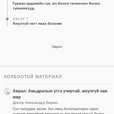
Гурван эрдэнийн гүн, ил болон төлөөлөл болох
түвшингүүд
ХЭСЭГ 7
Аюулгүй чигт явах боломж
Аврал
ХОЛБООТОЙ МАТЕРИАЛ
Аврал: Амьдралын утга учиртай, аюулгүй зам
мөр
Доктор Александер Берзин
Сул талуудаа засаж, бүх нөөц бололцоондоо хүрэх
үүднээс өөртэйгөө ажиллах нь амьдралд гаргаж болох