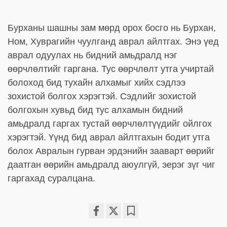
Бурханы шашны зам мөрд орох босго нь Бурхан,
Ном, Хуврагийн чуулганд аврал айлтгах. Энэ үед
аврал одуулах нь бидний амьдралд нэг
өөрчлөлтийг гаргана. Тус өөрчлөлт утга учиртай
болоход бид тухайн алхамыг хийх сэдлээ
зохистой болгох хэрэгтэй. Сэдлийг зохистой
болгохын хувьд бид тус алхамын бидний
амьдралд гаргах тустай өөрчлөлтүүдийг ойлгох
хэрэгтэй. Үүнд бид аврал айлтгахын бодит утга
болох Авралын гурван эрдэнийн зааварт өөрийг
даатган өөрийн амьдралд аюулгүй, эерэг зүг чиг
гаргахад суралцана.
Share
Bookmark