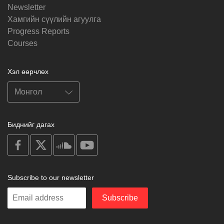
Newsletter
Хамгийн сүүлийн агуулга
Progress Reports
Courses
Хэл өөрчлөх
Биднийг дагах
on
on
on
on
facebook
X
soundcloud
youtube
Subscribe to our newsletter
Enter
Subscribe
your
email