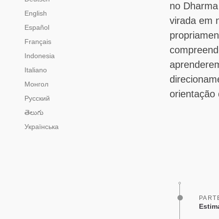
no Dharma 
English
virada em n
Español
propriamen
Français
compreende
Indonesia
aprenderem
Italiano
direcioname
Монгол
orientação 
Русский
తెలుగు
Українська
PART
Estim