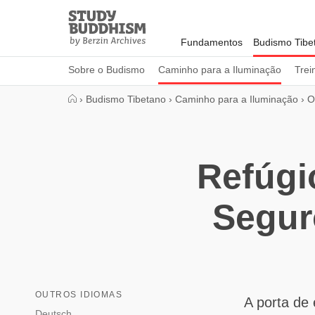
Close
Study
Buddhism
Fundamentos
Budismo Tibe
Home
Sobre o Budismo
Caminho para a Iluminação
Trei
›
Budismo Tibetano
›
Caminho para a Iluminação
›
O
Refúgi
Segur
OUTROS IDIOMAS
A porta de
Deutsch