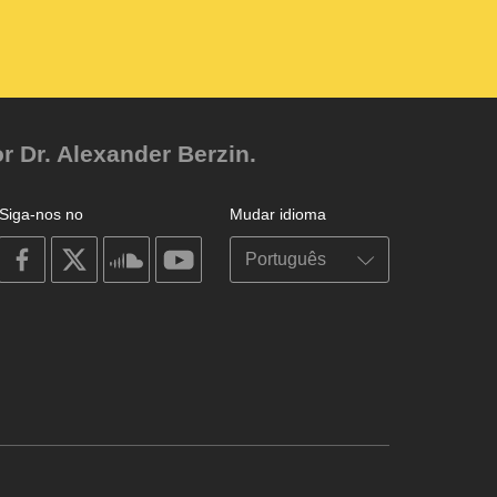
r Dr. Alexander Berzin.
Siga-nos no
Mudar idioma
on
on
on
on
facebook
X
soundcloud
youtube