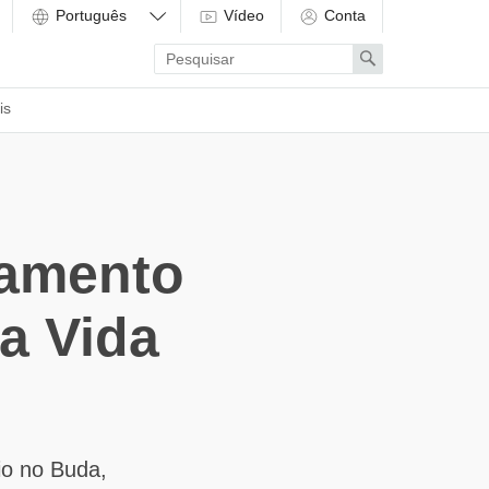
Vídeo
Conta
Enter
Search
search
term
is
namento
a Vida
io no Buda,