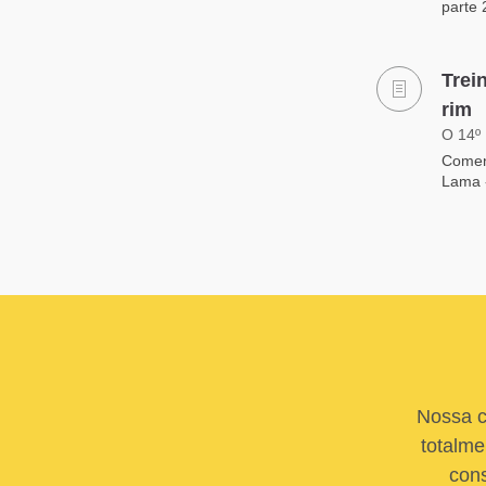
parte 
Trei
rim
O 14º
Coment
Lama -
Nossa c
totalme
cons