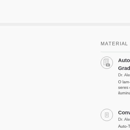
MATERIAL
Auto
Grad
Dr. Al
O lam-
seres
ilumin
Conv
Dr. Al
Auto-T