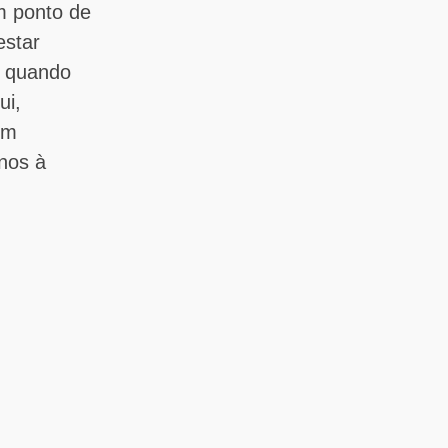
m ponto de
estar
l quando
ui,
um
-nos à