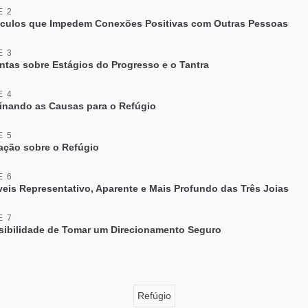
E 2
culos que Impedem Conexões Positivas com Outras Pessoas
E 3
ntas sobre Estágios do Progresso e o Tantra
E 4
nando as Causas para o Refúgio
E 5
ação sobre o Refúgio
E 6
veis Representativo, Aparente e Mais Profundo das Três Joias
E 7
sibilidade de Tomar um Direcionamento Seguro
Refúgio