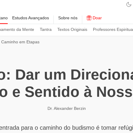
tano
Estudos Avançados
Sobre nós
Doar
namento da Mente
Tantra
Textos Originais
Professores Espiritua
 Caminho em Etapas
o: Dar um Direcio
o e Sentido à Noss
Dr. Alexander Berzin
 entrada para o caminho do budismo é tomar refúg