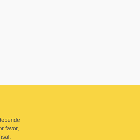
 depende
r favor,
nsal.