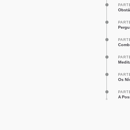
PART
Obstá
PART
Pergu
PART
Combi
PART
Medit
PART
Os Ní
PART
A Pos