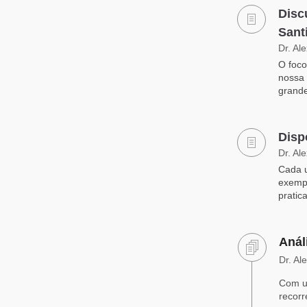
Disc
Sant
Dr. Al
O foco
nossa 
grande
Disp
Dr. Al
Cada u
exempl
pratic
Anál
Dr. Al
Com u
recorr