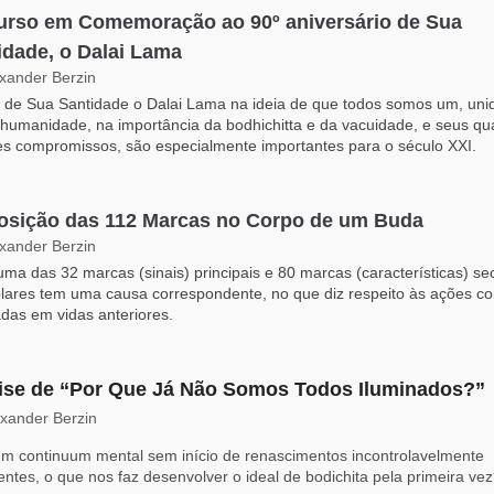
urso em Comemoração ao 90º aniversário de Sua
idade, o Dalai Lama
exander Berzin
 de Sua Santidade o Dalai Lama na ideia de que todos somos um, uni
humanidade, na importância da bodhichitta e da vacuidade, e seus qu
s compromissos, são especialmente importantes para o século XXI.
osição das 112 Marcas no Corpo de um Buda
exander Berzin
ma das 32 marcas (sinais) principais e 80 marcas (características) se
ares tem uma causa correspondente, no que diz respeito às ações con
adas em vidas anteriores.
ise de “Por Que Já Não Somos Todos Iluminados?”
exander Berzin
m continuum mental sem início de renascimentos incontrolavelmente
entes, o que nos faz desenvolver o ideal de bodichita pela primeira ve