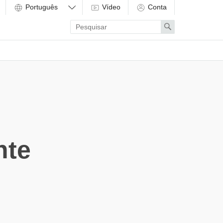
Vídeo
Conta
Enter
Search
search
term
nte