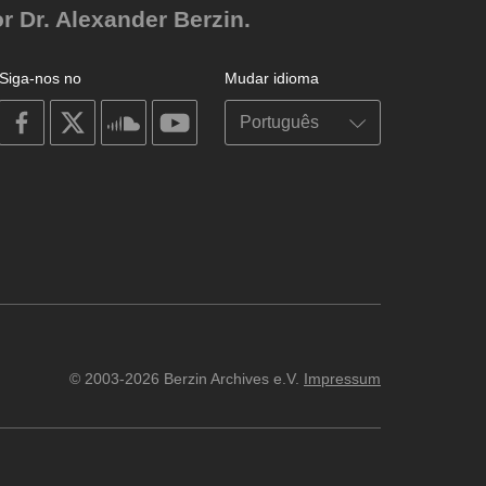
r Dr. Alexander Berzin.
Siga-nos no
Mudar idioma
on
on
on
on
facebook
X
soundcloud
youtube
© 2003-2026 Berzin Archives e.V.
Impressum