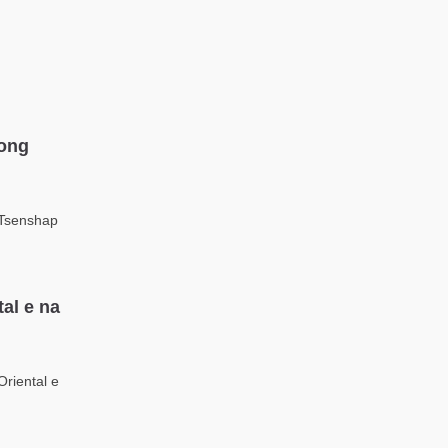
kong
 Tsenshap
al e na
Oriental e