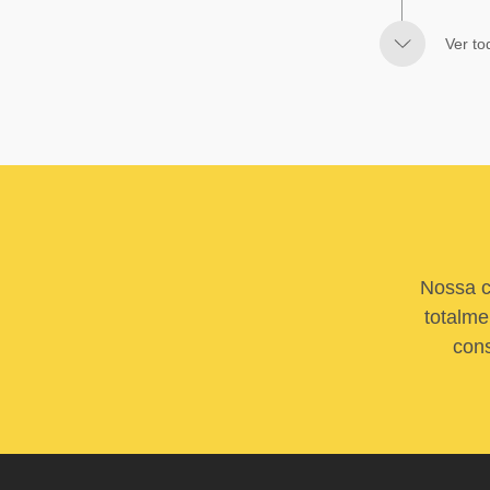
Ver to
Nossa c
totalme
cons