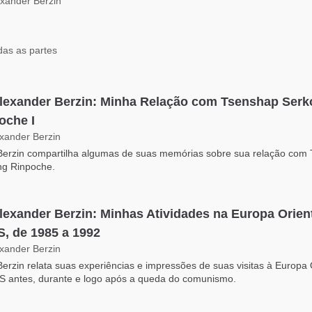
exander Berzin
das as partes
Alexander Berzin: Minha Relação com Tsenshap Ser
oche I
exander Berzin
Berzin compartilha algumas de suas memórias sobre sua relação com
ng Rinpoche.
Alexander Berzin: Minhas Atividades na Europa Orient
, de 1985 a 1992
exander Berzin
Berzin relata suas experiências e impressões de suas visitas à Europa 
 antes, durante e logo após a queda do comunismo.