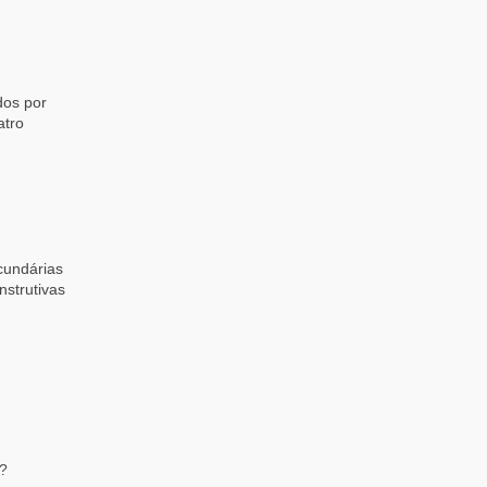
dos por
atro
cundárias
strutivas
z?