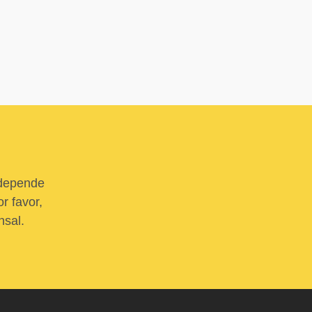
 depende
r favor,
nsal.