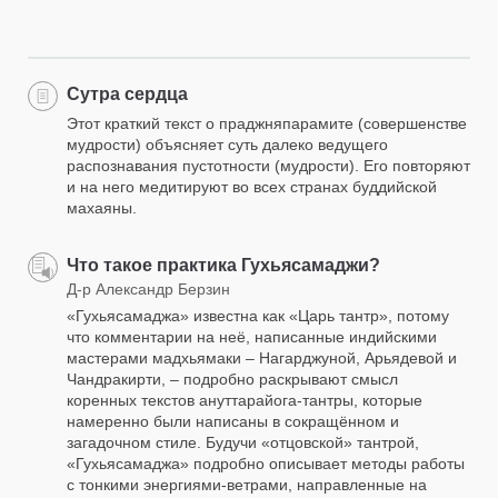
Сутра сердца
Этот краткий текст о праджняпарамите (совершенстве
мудрости) объясняет суть далеко ведущего
распознавания пустотности (мудрости). Его повторяют
и на него медитируют во всех странах буддийской
махаяны.
Что такое практика Гухьясамаджи?
Д-р Александр Берзин
«Гухьясамаджа» известна как «Царь тантр», потому
что комментарии на неё, написанные индийскими
мастерами мадхьямаки – Нагарджуной, Арьядевой и
Чандракирти, – подробно раскрывают смысл
коренных текстов ануттарайога-тантры, которые
намеренно были написаны в сокращённом и
загадочном стиле. Будучи «отцовской» тантрой,
«Гухьясамаджа» подробно описывает методы работы
с тонкими энергиями-ветрами, направленные на