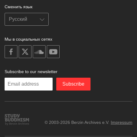
Сменить язык
Мы в социальных сетях
on
on
on
on
facebook
X
soundcloud
youtube
Subscribe to our newsletter
Enter
Subscribe
your
email
Study
© 2003-2026 Berzin Archives e.V.
Impressum
Buddhism
Home