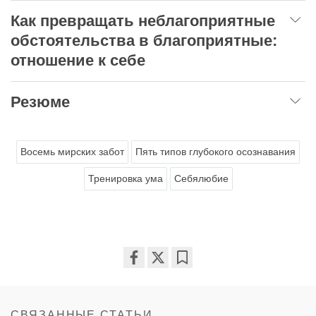
Как превращать неблагоприятные
обстоятельства в благоприятные:
отношение к себе
Резюме
Восемь мирских забот
Пять типов глубокого осознавания
Тренировка ума
Себялюбие
Share
Bookmark
on
facebook
СВЯЗАННЫЕ СТАТЬИ