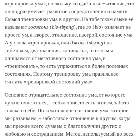
«тренировка ума», поскольку создаётся впечатление, что
он подразумевает развитие сосредоточения и памяти.
Смысл тренировки ума в другом. На тибетском языке её
называют
лоджонг
(
blo-sbyong
), где
ло
(
blo
) означает не
просто ум, а, скорее, отношение, настрой, состояние ума.
А у слова «тренировка», или
джонг
(
sbyong
) на
тибетском, два значения: «очищать», то есть мы
очищаемся от негативного состояния ума, и
«тренировать», то есть упражняться в более полезных
состояниях. Поэтому тренировку ума правильнее
считать «тренировкой состояний ума».
Основное отрицательное состояние ума, от которого
нужно очиститься, – себялюбие, то есть эгоизм, забота
только о себе. Положительное состояние ума, которое
мы развиваем, – заботливое отношение к другим, когда
мы прежде всего думаем о благополучии других с
любовью и состраданием. Метод, используемый во всех