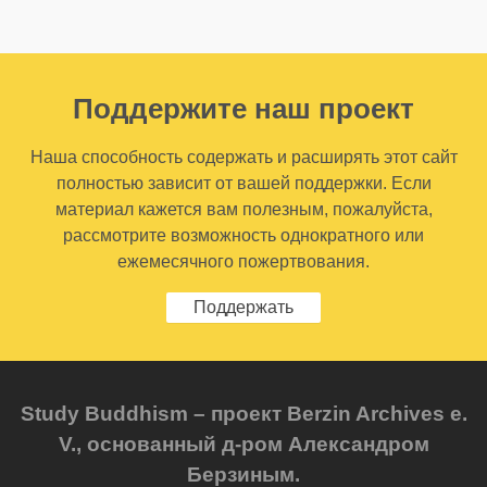
Поддержите наш проект
Наша способность содержать и расширять этот сайт
полностью зависит от вашей поддержки. Если
материал кажется вам полезным, пожалуйста,
рассмотрите возможность однократного или
ежемесячного пожертвования.
Поддержать
Study Buddhism – проект Berzin Archives e.
V., основанный д-ром Александром
Берзиным.