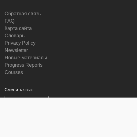
Обратная связь
FAQ
Карта сайта
Словарь
Privacy Policy
Newsletter
Новые материалы
Progress Reports
Courses
Сменить язык
Мы в социальных сетях
on
on
on
on
facebook
X
soundcloud
youtube