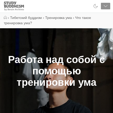
Close
Study
Buddhism
Home
›
Тибетский буддизм
›
Тренировка ума
›
Что такое
тренировка ума?
Работа над собой с
помощью
тренировки ума