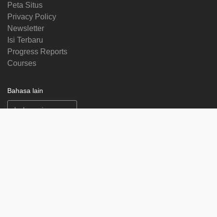
Peta Situs
Privacy Policy
Newsletter
Isi Terbaru
Progress Reports
Courses
Bahasa lain
Ikuti kami di
on
on
on
on
facebook
X
soundcloud
youtube
Subscribe to our newsletter
Enter
Subscribe