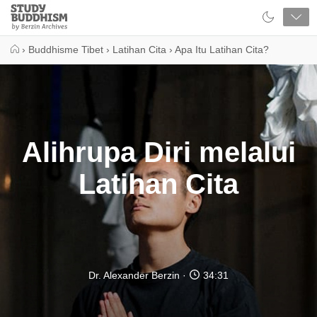
Close
Study
Buddhism
Home
›
Buddhisme Tibet
›
Latihan Cita
›
Apa Itu Latihan Cita?
Alihrupa Diri melalui
Latihan Cita
Dr. Alexander Berzin
34:31