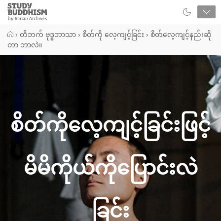
Close
Study
Buddhism
Home
›
တိဘက် ဗုဒ္ဓဘာသာ
›
စိတ်ကို လေ့ကျင့်ခြင်း
›
စိတ်လေ့ကျင့်နည်းဆို
တာ ဘာလဲ။
စိတ်ကိုလေ့ကျင့်ခြင်းဖြင့်
မိမိကိုယ်ကိုပြောင်းလဲ
ခြင်း