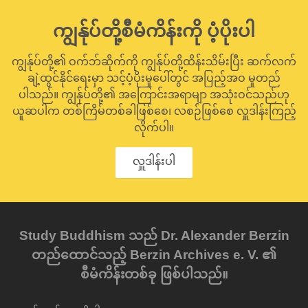
ကျွန်ုပ်တို့စီမံကိန်းကို ပံ့ပိုးပါ
ကျွန်ုပ်တို့၏ ဝက်ဘ်ဆိုက်ကို ကျွန်ုပ်တို့ထိန်းသိမ်းပြီး ဆက်လက်
ချဲ့ထွင်နိုင်ရေးမှာ သင့်ပံ့ပိုးမှုပေါ်တွင် အပြည့်အဝ မူတည်
ပါသည်။ ကျွန်ုပ်တို့၏ အကြောင်းအရာမျာ အသုံးဝင်သည်ဟု
ယူဆပါက တစ်ကြိမ်တစ်ခါဖြစ်စေ၊ လစဉ်ဖြစ်စေ လှူဒါန်းကြည့်
လိုက်ပါ။
လှူဒါန်းပါ
Study Buddhism သည် Dr. Alexander Berzin
တည်ထောင်သည့် Berzin Archives e. V. ၏
စီမံကိန်းတစ်ခု ဖြစ်ပါသည်။