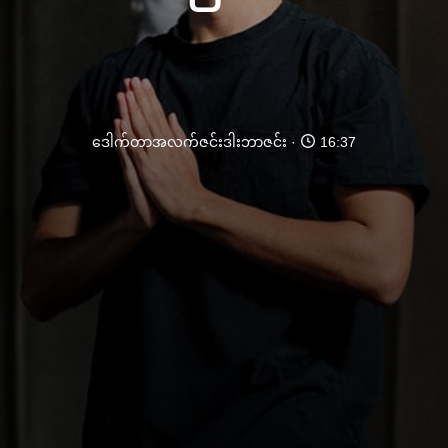
ဒေါက်တာအလက်ဇင်းဒါးဘာဇင်း
16:37