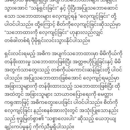
သွားအောင် “သန့်ရှင်းခြင်း” နှင့် ပိုပြီးအပြုသဘောဆောင်
သော သဘောထားများ လေ့ကျင့်ရန် “လေ့ကျင့်ခြင်း” တို့
ပါဝင်ပါသည်။ ထို့ကြောင့် စိတ်ကိုလေ့ကျင့်ခြင်းဆိုသည်မှာ
“သဘောထားကို လေ့ကျင့်ခြင်း” ဟုနားလည်လျှင်
တစ်ခါတစ်ရံ ပိုမိုရှင်းလင်းသွားနိုင်ပါသည်။
ရှင်းလင်းရမည့် အဓိက အပျက်သဘောထားမှာ မိမိကိုယ်ကို
တန်ဖိုးထားမှု သဘောထားဖြစ်ပြီး အတ္တဗဟိုပြုခြင်းနှင့် မိမိ
အတွက်သာတွေးသည့် တစ်ကိုယ်ကောင်းဆန်ခြင်းတို့ ပါဝင်
ပါသည်။ အပြုသဘောထားဖြစ်အောင် လေ့ကျင့်ရမည်မှာ
အခြားသူများကို တန်ဖိုးထားသည့် သဘောထားဖြစ်ပြီး ထို
အထဲတွင် အခြားသူများ သာယာဝပြောရေးကို မေတ္တာ၊
ကရုဏာဖြင့် အဓိကတွေးပေးခြင်း ပါဝင်ပါသည်။ စိတ်ကို
လေ့ကျင့်ခြင်း နည်းစနစ်အားလုံးတွင် အသုံးပြုသောနည်း
သည် ဗုဒ္ဓမြတ်စွာ၏ “သစ္စာလေးပါး” ဆိုသည့် ယေဘုယျ
ချဉ်းကပ်မှုနှင့် ကိုက်ညီမှုရှိပါသည်။