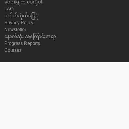
ဝေဖန်ချက် ပေးပို့ပါ
FAQ
ဝက်ဘ်ဆိုက်မြေပုံ
Privacy Policy
Newsletter
နောက်ဆုံး အကြောင်းအရာ
Progress Reports
Courses
ဘာသာစကား ပြောင်းပါ
ကျွန်ုပ်တို့ကို Follow ပြုလုပ်ပါ
on
on
on
on
facebook
X
soundcloud
youtube
Subscribe to our newsletter