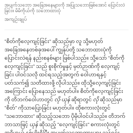
အပျက်သဘော အခြေအနေများကို အပြုသဘောဖြစ်အောင် ပြောင်းလဲ
ခြင်း။ မိမိကိုယ်ကို သဘောထားပုံ
အကျဉ်းချုပ်
“စိတ်ကိုလေ့ကျင့်ခြင်း” ဆိုသည်မှာ လူ သို့မဟုတ်
အခြေအနေတစ်ခုအပေါ် ကျွန်ုပ်တို့ သဘောထားပုံကို
ပြောင်းလဲရန် နည်းစနစ်များ ဖြစ်ပါသည်။ သို့သော် “စိတ်ကို
လေ့ကျင့်ခြင်း” သည် စူးစိုက်မှုနှင့် မှတ်ဉာဏ်ကို လေ့ကျင့်
ခြင်း ပါဝင်သလို ထင်ရသည့်အတွက် ဝေါဟာရနှင့်
ပတ်သက်၍ သတိထားဖို့ လိုပါသည်။ ထိုသို့လေ့ကျင့်ခြင်း
အကြောင်း ပြောနေသည် မဟုတ်ပါ။ စိတ်ကိုလေ့ကျင့်ခြင်း
ကို တိဘက်ဝေါဟာတွင်
လို-ယုန်
ဆိုရာတွင်
လို
ဆိုသည်မှာ
“စိတ်” ကိုသာပြောခြင်း မဟုတ်ပါ။ ထိုစကားလုံးတွင်
“သဘောထား” ဆိုသည့်သဘော ပိုမိုပါဝင်ပါသည်။ တိဘက်
ဘာသာဖြင့်
ယုန်
ဆိုသည့် “လေ့ကျင့်ခြင်း” စကားလုံးတွင်
အဓိပ္ပာယ် နှစ်မျိုးရှိပြီး အပျက်သဘောထားများ သန့်ရှင်း