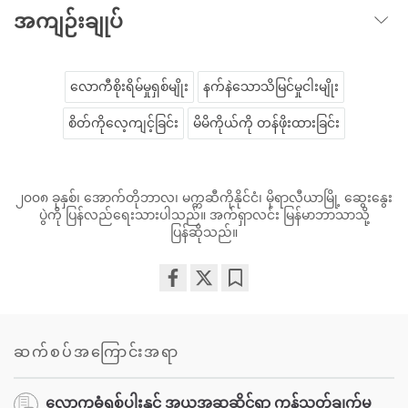
အကျဉ်းချုပ်
လောကီစိုးရိမ်မှုရှစ်မျိုး
နက်နဲသောသိမြင်မှုငါးမျိုး
စိတ်ကိုလေ့ကျင့်ခြင်း
မိမိကိုယ်ကို တန်ဖိုးထားခြင်း
၂၀၀၈ ခုနှစ်၊ အောက်တိုဘာလ၊ မက္ကဆီကိုနိုင်ငံ၊ မိုရာလီယာမြို့ ဆွေးနွေး
ပွဲကို ပြန်လည်ရေးသားပါသည်။ အက်ရှာလင်း မြန်မာဘာသာသို့
ပြန်ဆိုသည်။
Share
Bookmark
on
facebook
ဆက်စပ်အကြောင်းအရာ
လောကဓံရှစ်ပါးနှင့် အယူအဆဆိုင်ရာ ကန့်သတ်ချက်မူ