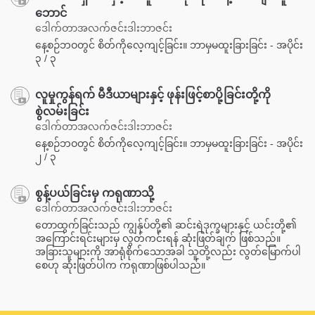
ဘောင်
ဒေါက်တာအလက်ဇင်းဒါးဘာဇင်း
နေ့စဉ်ဘဝတွင် စိတ်ကိုလေ့ကျင့်ခြင်း။ ဘာမှမထူးခြားခြင်း - အပိုင်း
၃ / ၃
လူမှုကွန်ရက် မီဒီယာများနှင့် ဖုန်းဖြင့်စာပို့ခြင်းတို့ကို
စွဲလမ်းခြင်း
ဒေါက်တာအလက်ဇင်းဒါးဘာဇင်း
နေ့စဉ်ဘဝတွင် စိတ်ကိုလေ့ကျင့်ခြင်း။ ဘာမှမထူးခြားခြင်း - အပိုင်း
၂ / ၃
စွန့်ပယ်ခြင်းမှ ကရုဏာသို့
ဒေါက်တာအလက်ဇင်းဒါးဘာဇင်း
တောထွက်ခြင်းသည် ကျွန်ုပ်တို့၏ ဆင်းရဲဒုက္ခများနှင့် ယင်းတို့၏
အကြောင်းရင်းများမှ လွတ်ကင်းရန် ဆုံးဖြတ်ချက် ဖြစ်သည်။
အခြားသူများကို အာရုံစိုက်သောအခါ သူတို့လည်း လွတ်မြောက်ပါ
စေဟု ဆုံးဖြတ်ပါက ကရုဏာဖြစ်ပါသည်။