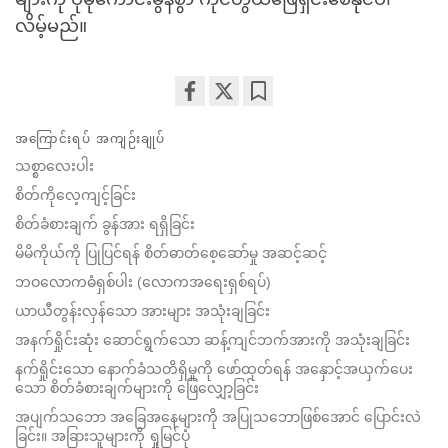
လိမ့်မည်။
Share
Bookmark
အကြောင်းရပ် အကျဉ်းချုပ်
on
facebook
သစ္စာလေးပါး
စိတ်ကိုလေ့ကျင့်ခြင်း
စိတ်ခံစားချက် ခွန်အား ရရှိခြင်း
မိမိကိုယ်ကို ပြုပြင်ရန် စိတ်ဓာတ်စေ့ဆော်မှု အဆင့်ဆင့်
ဘဝလောကဓံရှစ်ပါး (လောကအရေးရှစ်ရပ်)
ယာယီတွန်းလှန်သော အားများ အသုံးချခြင်း
အနက်ရှိုင်းဆုံး ဆောင်ရွက်သော ဆန့်ကျင်ဘက်အားကို အသုံးချခြင်း
နက်ရှိုင်းသော နောက်ခံသတိရှိမှုကို ဖော်ထုတ်ရန် အနှောင့်အယှက်ပေး
သော စိတ်ခံစားချက်များကို ဖြေလျှော့ခြင်း
အပျက်သဘော အခြေအနေများကို အပြုသဘောဖြစ်အောင် ပြောင်းလဲ
ခြင်း။ အခြားသူများကို ရှုမြင်ပုံ