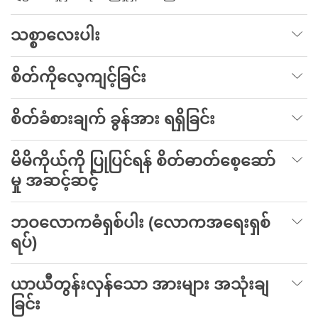
သစ္စာလေးပါး
စိတ်ကိုလေ့ကျင့်ခြင်း
စိတ်ခံစားချက် ခွန်အား ရရှိခြင်း
မိမိကိုယ်ကို ပြုပြင်ရန် စိတ်ဓာတ်စေ့ဆော်
မှု အဆင့်ဆင့်
ဘဝလောကဓံရှစ်ပါး (လောကအရေးရှစ်
ရပ်)
ယာယီတွန်းလှန်သော အားများ အသုံးချ
ခြင်း