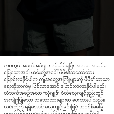
ဘဝတွင် အခက်အခဲများ ရင်ဆိုင်ရပြီး အရာရာအဆင်မ
ပြေသောအခါ ယင်းတို့အပေါ် မိမိ၏သဘောထား
ပြောင်းလဲနိုင်ပါက ဤအတွေ့အကြုံများကို မိမိ၏ဘာသာ
ရေးတိုးတက်မှု ဖြစ်လာအောင် ပြောင်းလဲလာနိုင်ပါမည်။
တိဘက်အစဉ်အလာ “လိုဂျုန်” စိတ်လေ့ကျင့်နည်းတွင်
အကျိုးပြုသော သဘောထားများစွာ ပေးထားပါသည်။
ယင်းတို့ကို ရရှိအောင် လေ့ကျင့်ခြင်းဖြင့် ဘဝစိန်ခေါ်မှု
များကို ပိုမိုကောင်းမွန်စွာ ကိုင်တွယ်ဖြေရှင်းစေနိုင်ပါ