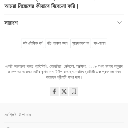
আমরা নিজেদের কীভাবে বিবেচনা করি।
সারাংশ
অষ্ট লৌকিক ধর্ম
পাঁচ প্রকার জ্ঞান
স্মৃত্যুপস্থাপন
স্ব-লালন
একটি আলোচনা সভার প্রতিলিপি, মোরেলিয়া, মেক্সিকো, অক্টোবর, ২০০৮ বাংলা ভাষায় অনুবাদ
ও সম্পাদন করেছেন সঞ্জীব কুমার দাস, টাইপ করেছেন দেবজিৎ চ্যাটার্জী এবং প্রুফ সংশোধন
করেছেন শ্রীমতী সম্পা দাস।
Share
Bookmark
on
facebook
সংশ্লিষ্ট উপাদান