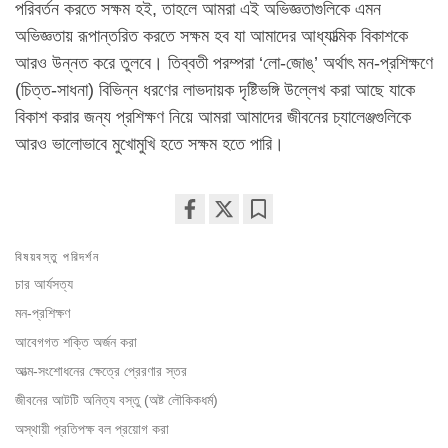
পরিবর্তন করতে সক্ষম হই, তাহলে আমরা এই অভিজ্ঞতাগুলিকে এমন
অভিজ্ঞতায় রূপান্তরিত করতে সক্ষম হব যা আমাদের আধ্যাত্মিক বিকাশকে
আরও উন্নত করে তুলবে। তিব্বতী পরম্পরা ‘লো-জোঙ্‌’ অর্থাৎ মন-প্রশিক্ষণে
(চিত্ত-সাধনা) বিভিন্ন ধরণের লাভদায়ক দৃষ্টিভঙ্গি উল্লেখ করা আছে যাকে
বিকাশ করার জন্য প্রশিক্ষণ নিয়ে আমরা আমাদের জীবনের চ্যালেঞ্জগুলিকে
আরও ভালোভাবে মুখোমুখি হতে সক্ষম হতে পারি।
Share
Bookmark
বিষয়বস্তু পরিদর্শন
on
facebook
চার আর্যসত্য
মন-প্রশিক্ষণ
আবেগগত শক্তি অর্জন করা
আত্ম-সংশোধনের ক্ষেত্রে প্রেরণার স্তর
জীবনের আটটি অনিত্য বস্তু (অষ্ট লৌকিকধর্ম)
অস্থায়ী প্রতিপক্ষ বল প্রয়োগ করা