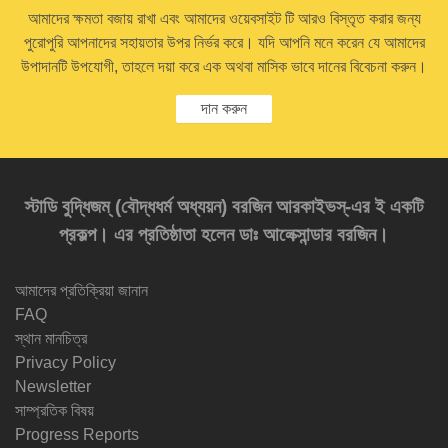
আমাদের ক্ষমতা বজায় রাখা এবং আমাদের ওয়েবসাইট টি আরও বিস্তৃত করার জন্য
পুরোপুরি আপনাদের সহায়তার উপর নির্ভর করে। যদি আপনি মনে করেন যে আমাদের
উপাদানটি উপযোগী, তাহলে দয়া করে এক অথবা মাসিক ভাবে দানের বিবেচনা করুন।
দান করুন
স্টাডি বুদ্ধিজম্‌ (বৌদ্ধধর্ম অধ্যয়ন) বরজিন আরকাইভস্‌-এর ই একটি
প্রকল্প। এর প্রতিষ্ঠাতা হলেন ডাঃ আলেক্সান্ডার বরজিন।
আমাদের প্রতিক্রিয়া জানান
FAQ
স্থান মানচিত্র
Privacy Policy
Newsletter
সাম্প্রতিক বিষয়
Progress Reports