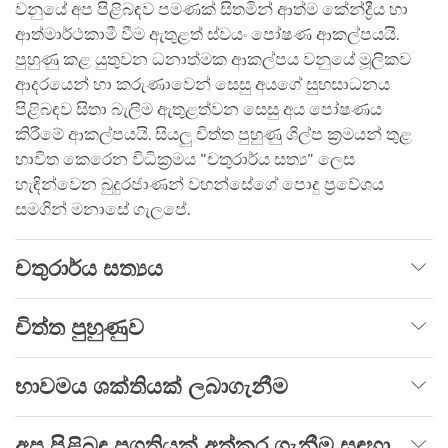
වනුයේ අප පිළිබඳව පමණක් සිතමින් ආත්ම කේන්ද්‍රීය හා
ආත්මාර්ථකාමී වීම ඇතුළත් ස්වයං පෝෂණ ආකල්පයයි.
පුහුණු කළ යුතුවන ධනාත්මක ආකල්පය වනුයේ මූලිකව
ආදරයෙන් හා කරුණාවෙන් සෙසු අයගේ සුභසාධනය
පිළිබඳව සිතා බැලීම ඇතුළත්වන සෙසු අය පෝෂණය
කිරීමේ ආකල්පයයි. සියලු චිත්ත පුහුණු ශිල්ප ක්‍රමයන් තුළ
භාවිත කෙරෙන විධික්‍රමය "චතුරාර්ය සත්‍ය" ලෙස
හැඳින්වෙන බුදුරජාණන් වහන්සේගේ පොදු ප්‍රවේශය
සමගින් මනාසේ ගැලපේ.
චතුරාර්ය සත්‍යය
චිත්ත පුහුණුව
භාවමය ශක්තියක් ලබාගැනීම
අප පිළිබඳ ප්‍රගතියක් අත්කර ගැනීම සඳහා