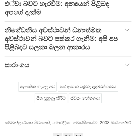
එ්වා බවට හැරවීම: අන්‍යයන් පිළිබඳ
අපගේ දැක්ම
නිශේධනීය අවස්ථාවන් ධනාත්මක
අවස්ථාවන් බවට පත්කර ගැනීම: අපි අප
පිළිබඳව සලකා බලන ආකාරය
සාරාංශය
ලෞකික ගැටලු අට
පස් ආකාර ගැඹුරු දැනුවත්භාවය
සිත පුහුණු කිරීම
ස්වයං පෝෂණය
සම්මන්ත්‍රණයක පිටපතකි, මොරලියා, මෙක්සිකෝව, 2008 ඔක්තෝබර්