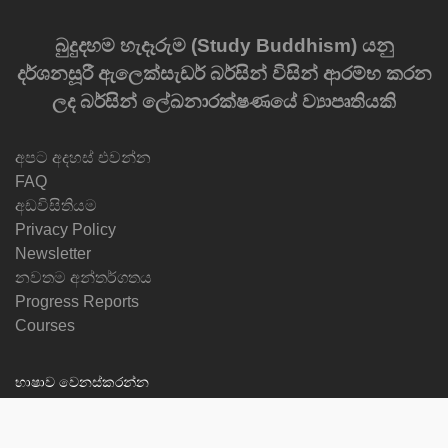
බුදුදහම හැදෑරුම (Study Buddhism) යනු
දර්ශනසූරී ඇලෙක්සැඩර් බර්සින් විසින් ආරම්භ කරන
ලද බර්සින් ලේඛනාරක්ෂණයේ ව්‍යාපෘතියකි
අපට අදහස් එවන්න
FAQ
අඩවිසිතියම
Privacy Policy
Newsletter
නවතම අන්තර්ගතය
Progress Reports
Courses
භාෂාව වෙනස්කරන්න