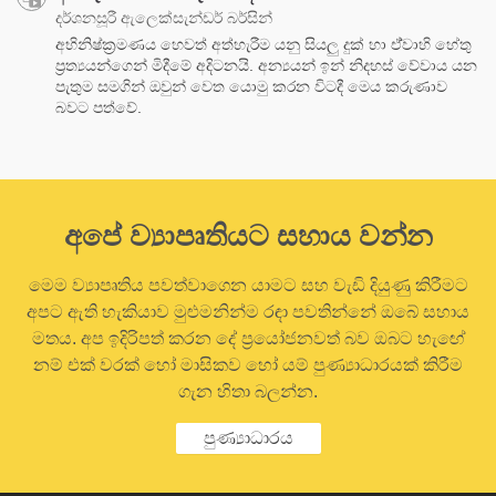
දර්ශනසූරී ඇලෙක්සැන්ඩර් බර්සින්
අභිනිෂ්ක්‍රමණය හෙවත් අත්හැරීම යනු සියලු දුක් හා ඒ්වාහි හේතු
ප්‍රත්‍යයන්ගෙන් මිදීමේ අදිටනයි. අන්‍යයන් ඉන් නිදහස් වේවාය යන
පැතුම සමගින් ඔවුන් වෙත යොමු කරන විටදී මෙය කරුණාව
බවට පත්වේ.
අපේ ව්‍යාපෘතියට සහාය වන්න
මෙම ව්‍යාපෘතිය පවත්වාගෙන යාමට සහ වැඩි දියුණු කිරීමට
අපට ඇති හැකියාව මුළුමනින්ම රඳා පවතින්නේ ඔබේ සහාය
මතය. අප ඉදිරිපත් කරන දේ ප්‍රයෝජනවත් බව ඔබට හැඟේ
නම් එක් වරක් හෝ මාසිකව හෝ යම් පුණ්‍යාධාරයක් කිරීම
ගැන හිතා බලන්න.
පුණ්‍යාධාරය