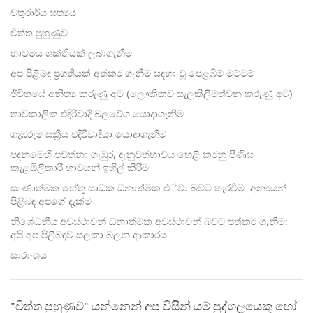
facebook
චතුරාර්ය සත්‍යය
චිත්ත පුහුණුව
භාවමය ශක්තියක් ලබාගැනීම
අප පිළිබඳ ප්‍රගතියක් අත්කර ගැනීම සඳහා වූ පෙළඹීම් මට්ටම්
ජීවිතයේ අනිත්‍ය කරුණු අට (ලෞකිකව සැලකිලිමත්වන කරුණු අට)
තාවකාලික එදිරිවාදී බලවේග යොදාගැනීම
ගැඹුරුම සක්‍රීය එදිරිවාදියා යොදාගැනීම
පදනමෙහි පවත්නා ගැඹුරු දැනුවත්භාවය හෙළි කරනු පිණිස
කැළඹිලිකාරී භාවයන් ඉහිල් කිරීම
සෘණාත්මක හේතු සාධක ධනාත්මක එ්වා බවට හැරවීම: අන්‍යයන්
පිළිබඳ අපගේ දැක්ම
නිශේධනීය අවස්ථාවන් ධනාත්මක අවස්ථාවන් බවට පත්කර ගැනීම:
අපි අප පිළිබඳව සලකා බලන ආකාරය
සාරාංශය
"චිත්ත පුහුණුව" යන්නෙන් අප විසින් යම් පුද්ගලයෙකු හෝ