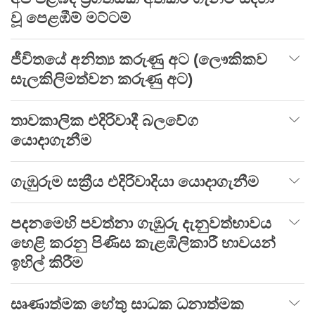
වූ පෙළඹීම් මට්ටම්
ජීවිතයේ අනිත්‍ය කරුණු අට (ලෞකිකව
සැලකිලිමත්වන කරුණු අට)
තාවකාලික එදිරිවාදී බලවේග
යොදාගැනීම
ගැඹුරුම සක්‍රීය එදිරිවාදියා යොදාගැනීම
පදනමෙහි පවත්නා ගැඹුරු දැනුවත්භාවය
හෙළි කරනු පිණිස කැළඹිලිකාරී භාවයන්
ඉහිල් කිරීම
සෘණාත්මක හේතු සාධක ධනාත්මක