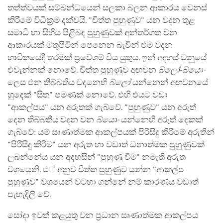
තත්ත්වයක් සම්බන්ධයෙන් සලකා බලන ආකාරය වෙනස්
කිරීමේ විධික්‍රම දක්වයි. "චිත්ත පුහුණුව" යන වදන තුළ
සමාධි හා සිහිය පිළිබඳ පුහුණුවක් අන්තර්ගත වන
ආකාරයක් මතුපිටින් පෙනෙන බැවින් එම වදන
භාවිතයේදී තරමක් ප්‍රවේශම් විය යුතුය. ඉන් අදහස් වනුයේ
එවැන්නක් නොවේ. චිත්ත පුහුණුව අඟවන
බ්ලෝ-බ්යොං
ලෙස එන තිබ්බතීය වදනෙහි
බ්ලෝ
යන්නෙන් අඟවනයේ
හුදෙක් "සිත" පමණක් නොවේ. එහි එයට වඩා
"ආකල්පය" යන අරුතක් ගැබ්වේ. "පුහුණුව" යන අරුත්
දෙන තිබ්බතීය වදන වන
බ්යොං
යන්නෙහි අරුත් දෙකක්
ගැබ්වේ: යම් සෘණාත්මක ආකල්පයක් පිරිසිදු කිරීමේ අරුතින්
"පිරිසිදු කිරීම" යන අරුත හා වඩාත් ධනාත්මක පුහුණුවක්
ලබන්නේය යන අදහසින් "පුහුණු වීම" නමැති අරුත
වශයෙනි. එ් අනුව චිත්ත පුහුණුව යන්න "ආකල්ප
පුහුණුව" වශයෙන් වටහා ගන්නේ නම් කාරණය වඩාත්
පැහැදිලි වේ.
සෝදා ඉවත් කළයුතු වන ප්‍රධාන සෘණාත්මක ආකල්පය