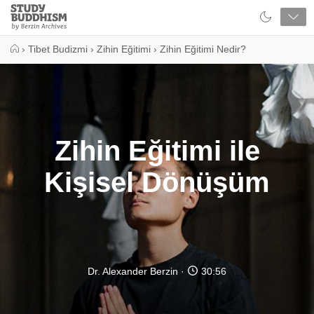
Close
Study
Buddhism
Home
›
Tibet Budizmi
›
Zihin Eğitimi
›
Zihin Eğitimi Nedir?
Zihin Eğitimi ile
Kişisel Dönüşüm
Dr. Alexander Berzin
30:56