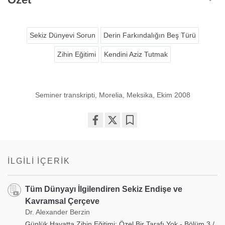
Sekiz Dünyevi Sorun
Derin Farkındalığın Beş Türü
Zihin Eğitimi
Kendini Aziz Tutmak
Seminer transkripti, Morelia, Meksika, Ekim 2008
Share
Bookmark
on
facebook
İLGILI İÇERIK
Tüm Dünyayı İlgilendiren Sekiz Endişe ve
Kavramsal Çerçeve
Dr. Alexander Berzin
Günlük Hayatta Zihin Eğitimi: Özel Bir Tarafı Yok - Bölüm 3 /