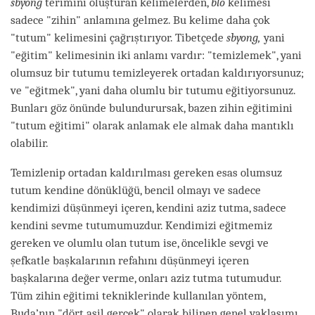
sbyong
terimini oluşturan kelimelerden,
blo
kelimesi
sadece "zihin" anlamına gelmez. Bu kelime daha çok
"tutum" kelimesini çağrıştırıyor. Tibetçede
sbyong,
yani
"eğitim" kelimesinin iki anlamı vardır: "temizlemek", yani
olumsuz bir tutumu temizleyerek ortadan kaldırıyorsunuz;
ve "eğitmek", yani daha olumlu bir tutumu eğitiyorsunuz.
Bunları göz önünde bulundurursak, bazen zihin eğitimini
"tutum eğitimi" olarak anlamak ele almak daha mantıklı
olabilir.
Temizlenip ortadan kaldırılması gereken esas olumsuz
tutum kendine dönüklüğü, bencil olmayı ve sadece
kendimizi düşünmeyi içeren, kendini aziz tutma, sadece
kendini sevme tutumumuzdur. Kendimizi eğitmemiz
gereken ve olumlu olan tutum ise, öncelikle sevgi ve
şefkatle başkalarının refahını düşünmeyi içeren
başkalarına değer verme, onları aziz tutma tutumudur.
Tüm zihin eğitimi tekniklerinde kullanılan yöntem,
Buda’nın "dört asil gerçek" olarak bilinen genel yaklaşımı