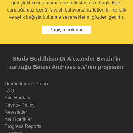
genişletilmesi tamamen sizin desteğinize bağlı. Eğer
sunduğumuz içeriği faydalı buluyorsanız lütfen bir kerelik
ve aylık bağışta bulunma seçeneklerini gözden geçirin.
Bağışta bulunun
Study Buddhism Dr Alexander Berzin'in
kurduğu Berzin Archives e.V'nin projesidir.
Geribildirimde Bulun
FAQ
Site Haritası
Privacy Policy
Newsletter
Yeni İçerikler
Progress Reports