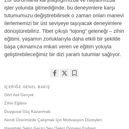
işler yolunda gitmediğinde, bu deneyimlere karşı
tutumumuzu değiştirebilirsek o zaman onları manevi
ilerlememizi bir üst seviyeye taşıyacak deneyimlere
dönüştürebiliriz. Tibet çıkışlı “lojong” geleneği – zihin
eğitimi, yaşamın zorluklarıyla daha etkili bir şekilde
başa çıkmamıza imkan veren ve eğitim yoluyla
geliştirebileceğimiz bir dizi yararlı tutumlar sağlıyor.
Share
Bookmark
İÇERIĞE GENEL BAKIŞ
on
facebook
Dört Asil Gerçek
Zihin Eğitimi
Duygusal Güç Kazanmak
Kendi Üzerimizde Çalışmak İçin Motivasyon Düzeyleri
Hayattaki Sekiz Geçici Şey (Sekiz Dünyevi Endişe)