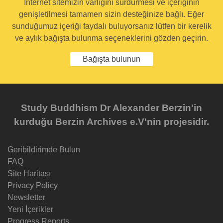
İnternet sitemizin varlığını sürdürmesi ve içeriğinin
genişletilmesi tamamen sizin desteğinize bağlı. Eğer
sunduğumuz içeriği faydalı buluyorsanız lütfen bir kerelik
ve aylık bağışta bulunma seçeneklerini gözden geçirin.
Bağışta bulunun
Study Buddhism Dr Alexander Berzin'in
kurduğu Berzin Archives e.V'nin projesidir.
Geribildirimde Bulun
FAQ
Site Haritası
Privacy Policy
Newsletter
Yeni İçerikler
Progress Reports