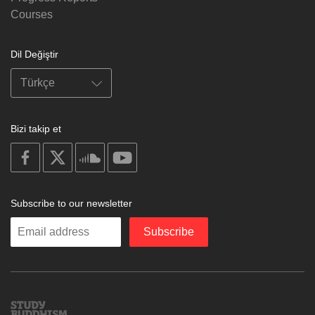
Courses
Dil Değiştir
Bizi takip et
on
on
on
on
facebook
X
soundcloud
youtube
Subscribe to our newsletter
Enter
Subscribe
your
email
Study