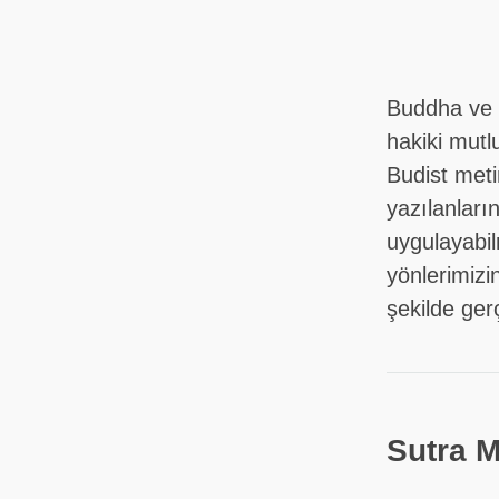
Buddha ve o
hakiki mutl
Budist meti
yazılanları
uygulayabil
yönlerimizi
şekilde ger
Sutra M