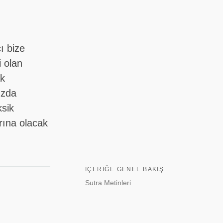
ı bize
i olan
ak
ızda
ksik
rına olacak
İÇERIĞE GENEL BAKIŞ
Sutra Metinleri