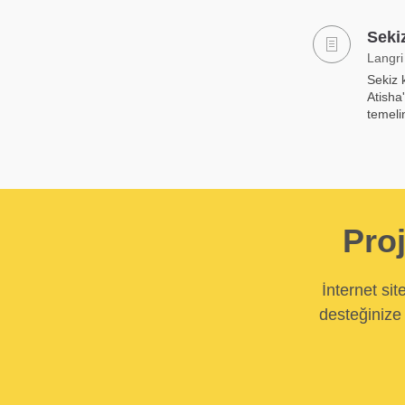
Sekiz
Langri
Sekiz 
Atisha
temelin
Proj
İnternet si
desteğinize 