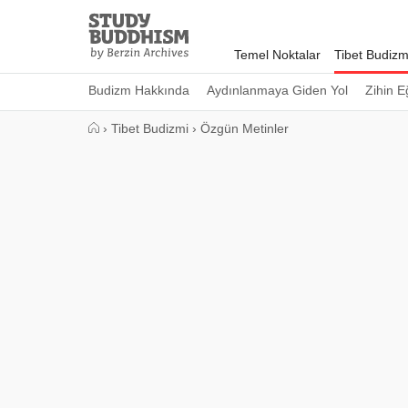
Close
Study
Buddhism
Temel Noktalar
Tibet Budizm
Home
Budizm Hakkında
Aydınlanmaya Giden Yol
Zihin E
›
Tibet Budizmi
›
Özgün Metinler