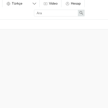
Video
Hesap
Enter
Search
search
term