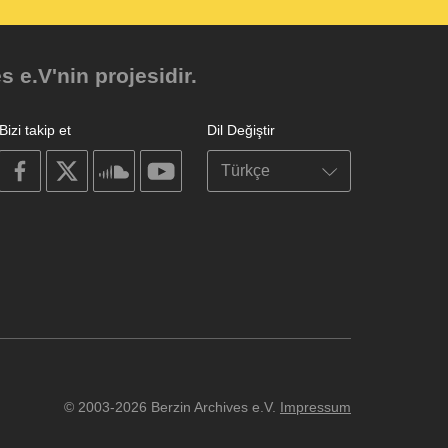
e.V'nin projesidir.
Bizi takip et
Dil Değiştir
on
on
on
on
facebook
X
soundcloud
youtube
© 2003-2026 Berzin Archives e.V.
Impressum