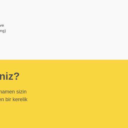
 ve
ong)
iniz?
amamen sizin
n bir kerelik