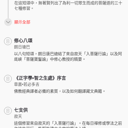
在這短頌中，無著賢列出了為利一切眾生而成的菩薩道的三十
七種修習。
顯示全部
修心八頌
朗日塘巴
以八句短頌，朗日唐巴總結了來自寂天「入菩薩行論」以及阿
底峽「菩薩寶鬘論」中修心教授的精要。
《正字學•智之生處》序言
章嘉•若必多吉
佛教經典譯者必備的素質，以及如何翻譯藏文典籍。
七支供
寂天
這個修習來自寂天的「入菩薩行論」。在每日禪修或學法之前