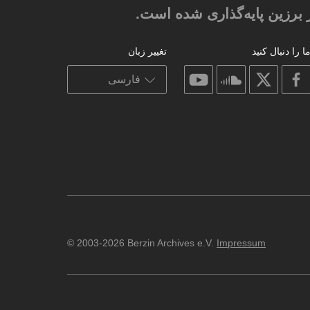
 برزین پایه‌گذاری شده است.
ا را دنبال کنید
تغییر زبان
on
on
on
on
youtube
soundcloud
facebook
X
© 2003-2026 Berzin Archives e.V.
Impressum