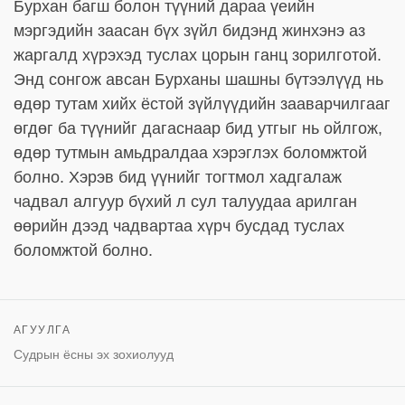
Бурхан багш болон түүний дараа үеийн
мэргэдийн заасан бүх зүйл бидэнд жинхэнэ аз
жаргалд хүрэхэд туслах цорын ганц зорилготой.
Энд сонгож авсан Бурханы шашны бүтээлүүд нь
өдөр тутам хийх ёстой зүйлүүдийн зааварчилгааг
өгдөг ба түүнийг дагаснаар бид утгыг нь ойлгож,
өдөр тутмын амьдралдаа хэрэглэх боломжтой
болно. Хэрэв бид үүнийг тогтмол хадгалаж
чадвал алгуур бүхий л сул талуудаа арилган
өөрийн дээд чадвартаа хүрч бусдад туслах
боломжтой болно.
АГУУЛГА
Судрын ёсны эх зохиолууд