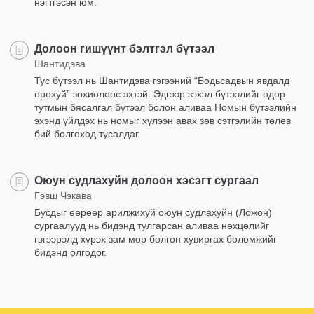
нэгтгэсэн юм.
Долоон гишүүнт бэлтгэл бүтээл
Шантидэва
Тус бүтээл нь Шантидэва гэгээний “Бодьсадвын явдалд
орохуй” зохиолоос эхтэй. Эдгээр зэхэл бүтээлийг өдөр
тутмын бясалгал бүтээл болон аливаа Номын бүтээлийн
эхэнд үйлдэх нь номыг хүлээн авах зөв сэтгэлийн төлөв
бий болгоход тусалдаг.
Оюун судлахуйн долоон хэсэгт сургаал
Гэвш Чэкава
Бусдыг өөрөөр арилжихуй оюун судлахуйн (Ложон)
сургаалууд нь бидэнд тулгарсан аливаа нөхцөлийг
гэгээрэлд хүрэх зам мөр болгон хувиргах боломжийг
бидэнд олгодог.