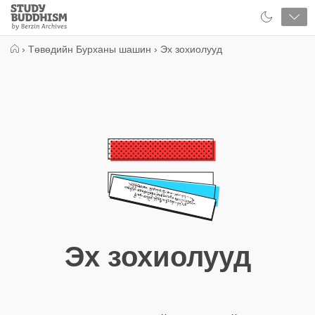
Close
Study
Buddhism
Home
›
Төвөдийн Бурханы шашин
›
Эх зохиолууд
Эх зохиолууд