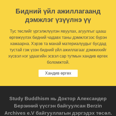
Бидний үйл ажиллагаанд
дэмжлэг үзүүлнэ үү
Тус төслийг үргэлжлүүлэн явуулах, агуулгыг цааш
өргөжүүлэх бидний чадавх таны дэмжлэгээс бүрэн
хамаарна. Хэрэв та манай материалуудыг бусдад
тустай гэж үзэн бидний үйл ажиллагааг дэмжихийг
хүсвэл нэг удаагийн эсвэл сар тутмын хандив өргөх
боломжтой.
Хандив өргөх
Study Buddhism нь Доктор Александер
Берзиний үүсгэн байгуулсан Berzin
Archives e.V байгууллагын дэргэдэх төсөл.