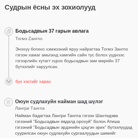
Судрын ёсны эх зохиолууд
Бодьсадвын 37 гарын авлага
Тогмэ Zангпо
Энэхүү богино хэмжээний яруу найрагтаа Тогмэ Зангпо
гэгээн хамаг амьтанд хамгийн сайн тус болох үүднээс
гэгээрлийн хутагт хүрэх бодьсадвын зам мөрийн 37
бүтээлийг харуулсан.
бүх хэсгийг харах
Оюун судлахуйн найман шад шүлэг
Лангри Tангпа
Найман бадагтаа Лангри Тангпа гэгээн Шантидэва
гэгээний “Бодьсадвын явдалд орохуй” болон Атиша
гэгээний “Бодьсадвын эрдэнийн цэцгэн эрих” бүтээлүүдэд
суурилсан оюун судлахуйн сургаалуудын шимийг