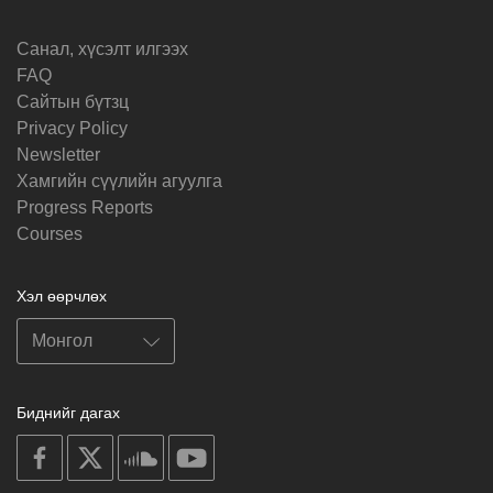
Санал, хүсэлт илгээх
FAQ
Cайтын бүтзц
Privacy Policy
Newsletter
Хамгийн сүүлийн агуулга
Progress Reports
Courses
Хэл өөрчлөх
Биднийг дагах
on
on
on
on
facebook
X
soundcloud
youtube