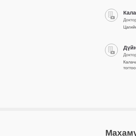
Кала
Докто
Цагий
Дүйн
Докто
Калач
тогто
Махаму