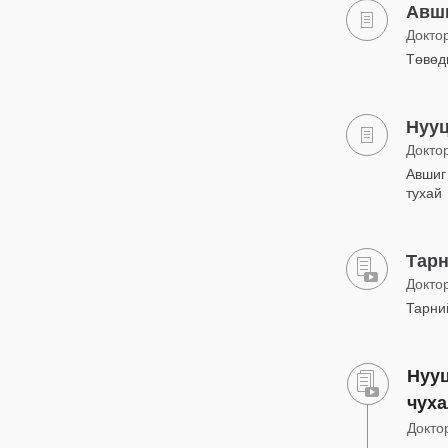
Авши
Докто
Төвөд
Нууц
Докто
Авшиг 
тухай
Тарн
Докто
Тарний
Нууц
чуха
Докто