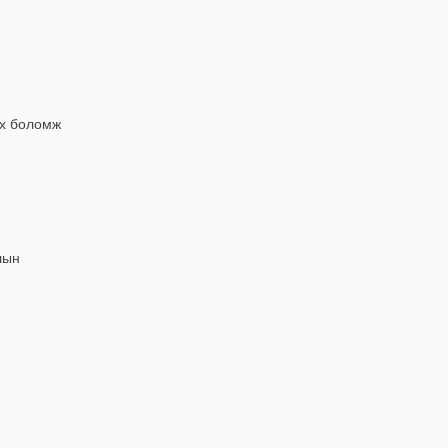
эх боломж
лын