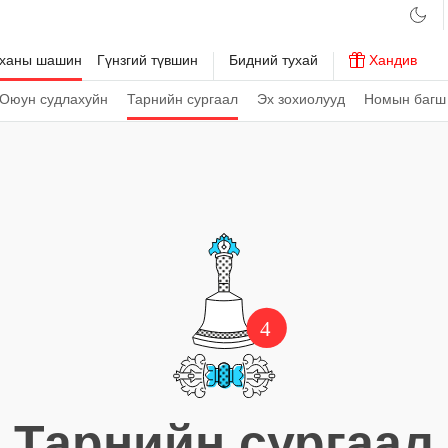
рханы шашин
Гүнзгий түвшин
Бидний тухай
Хандив
Оюун судлахуйн
Тарнийн сургаал
Эх зохиолууд
Номын багш
4
Тарнийн сургаал