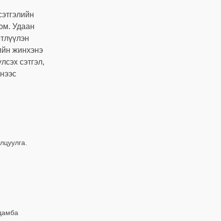
сэтгэлийн
юм. Удаан
өтлүүлэн
ийн жинхэнэ
лсэх сэтгэл,
днээс
лцуулга.
адамба