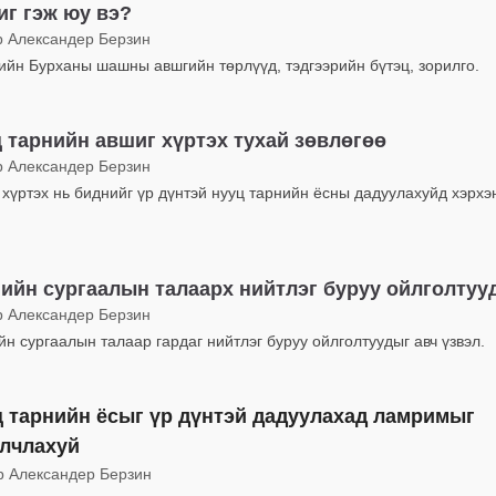
г гэж юу вэ?
р Александер Берзин
ийн Бурханы шашны авшгийн төрлүүд, тэдгээрийн бүтэц, зорилго.
 тарнийн авшиг хүртэх тухай зөвлөгөө
р Александер Берзин
хүртэх нь биднийг үр дүнтэй нууц тарнийн ёсны дадуулахуйд хэрхэ
ийн сургаалын талаарх нийтлэг буруу ойлголтуу
р Александер Берзин
н сургаалын талаар гардаг нийтлэг буруу ойлголтуудыг авч үзвэл.
 тарнийн ёсыг үр дүнтэй дадуулахад ламримыг
лчлахуй
р Александер Берзин