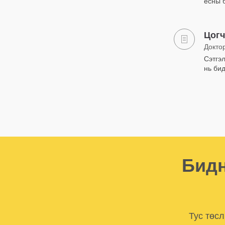
ёсны б
Цогч
Докто
Сэтгэ
нь би
Бидн
Тус төс