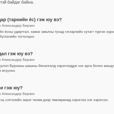
этэй байдаг байна.
ар (тарнийн ёс) гэж юу вэ?
р Александер Берзин
н ёсны удиртгал, хамаг амьтны тусад гэгээрлийн хутагт түргэн хүр
бүтээлийн тогтолцоо.
ал гэж юу вэ?
р Александер Берзин
гүүлэл Бурханы шашны бясалгалд хэрэглэгддэг нэг арга болох манд
 өгүүлнэ.
и гэж юу?
р Александер Берзин
нь сэтгэлийн эерэг төлөв дээр төвлөрөхөд хэрэглэх нэг хэрэгсэл.