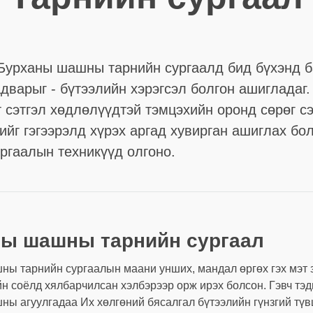
Бурханы шашны тарнийн сургаалд бид бүхэнд б
дварыг - бүтээлийн хэрэгсэл болгон ашигладаг
т сэтгэл хөдлөлүүдтэй тэмцэхийн оронд сөрөг сэ
ийг гэгээрэлд хүрэх аргад хувирган ашиглах бо
ргаалын техникүүд олгоно.
ы шашны тарнийн сургаал
ы тарнийн сургаалын маани унших, мандал өргөх гэх мэт 
йн соёлд хялбарчилсан хэлбэрээр орж ирэх болсон. Гэвч тэд
ы агуулгадаа Их хөлгөний бясалгал бүтээлийн гүнзгий тү