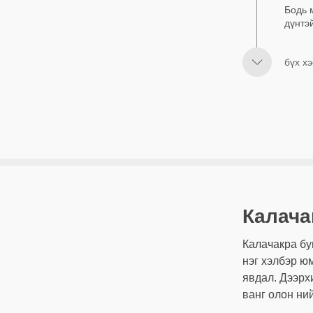
Бодь 
дүнтэ
бүх хэ
Калача
Калачакра бу
нэг хэлбэр юм
явдал. Дээрх
ванг олон ни