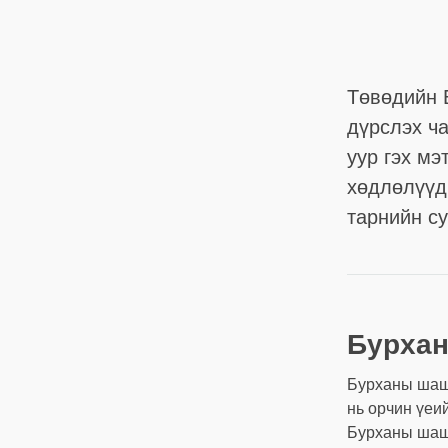
Төвөдийн 
дүрслэх ча
уур гэх мэ
хөдлөлүүд
тарнийн су
Бурхан
Бурханы шашн
нь орчин үеи
Бурханы шашн