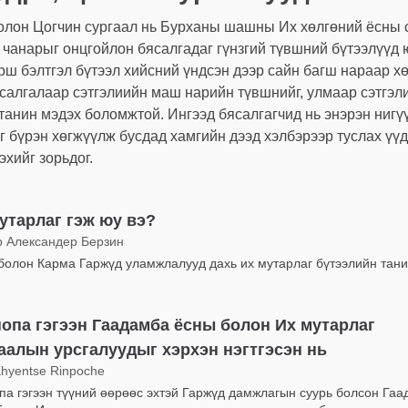
лон Цогчин сургаал нь Бурханы шашны Их хөлгөний ёсны 
 чанарыг онцгойлон бясалгадаг гүнзгий түвшний бүтээлүүд 
рш бэлтгэл бүтээл хийсний үндсэн дээр сайн багш нараар х
ясалгалаар сэтгэлиийн маш нарийн түвшнийг, улмаар сэтгэл
танин мэдэх боломжтой. Ингээд бясалгагчид нь энэрэн нигүү
г бүрэн хөгжүүлж бусдад хамгийн дээд хэлбэрээр туслах үү
эхийг зорьдог.
утарлаг гэж юу вэ?
р Александер Берзин
 болон Карма Гаржүд уламжлалууд дахь их мутарлаг бүтээлийн тани
опа гэгээн Гаадамба ёсны болон Их мутарлаг
аалын урсгалуудыг хэрхэн нэгтгэсэн нь
Khyentse Rinpoche
па гэгээн түүний өөрөөс эхтэй Гаржүд дамжлагын суурь болсон Га