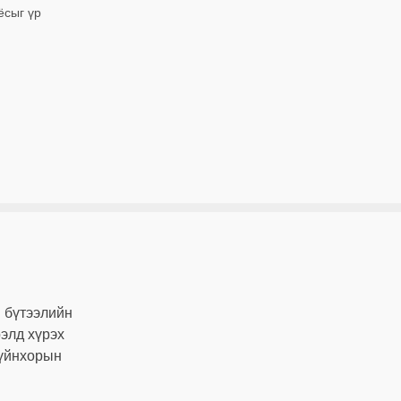
ёсыг үр
н бүтээлийн
рэлд хүрэх
Дүйнхорын