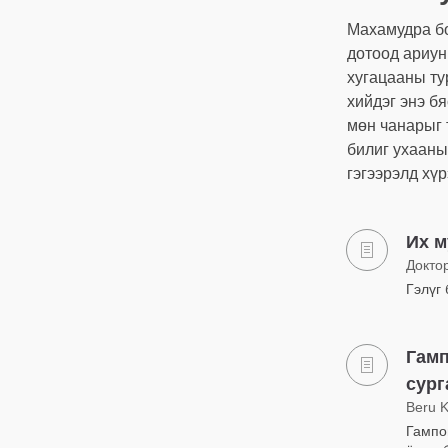
Махамудра бо
дотоод ариун
хугацааны ту
хийдэг энэ б
мөн чанарыг 
билиг ухааны
гэгээрэлд хүр
Их м
Докто
Гэлүг
Гамп
сург
Beru 
Гампо