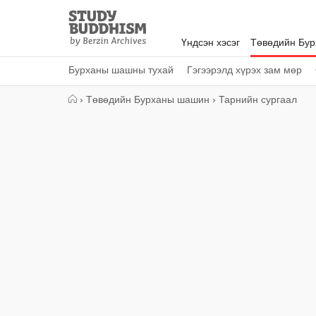
Close
Study
Buddhism
Үндсэн хэсэг
Төвөдийн Бу
Home
Бурханы шашны тухай
Гэгээрэлд хүрэх зам мөр
›
Төвөдийн Бурханы шашин
›
Тарнийн сургаал