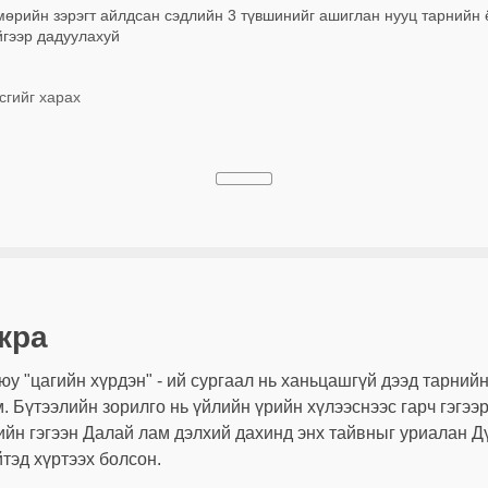
мөрийн зэрэгт айлдсан сэдлийн 3 түвшинийг ашиглан нууц тарнийн 
йгээр дадуулахуй
сгийг харах
кра
юу "цагийн хүрдэн" - ий сургаал нь ханьцашгүй дээд тарний
. Бүтээлийн зорилго нь үйлийн үрийн хүлээснээс гарч гэгээ
ийн гэгээн Далай лам дэлхий дахинд энх тайвныг уриалан 
йтэд хүртээх болсон.