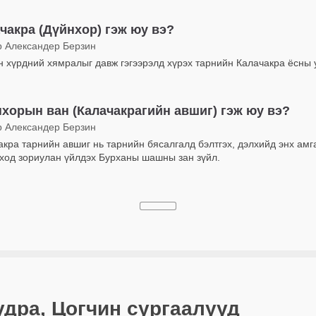
чакра (Дүйнхор) гэж юу вэ?
р Александер Берзин
н хүрдний хямралыг давж гэгээрэлд хүрэх тарнийн Калачакра ёсны 
хорын ван (Калачакрагийн авшиг) гэж юу вэ?
р Александер Берзин
акра тарнийн авшиг нь тарнийн бясалгалд бэлтгэх, дэлхийд энх амг
оход зориулан үйлдэх Бурханы шашны зан зүйл.
дра, Цогчин сургаалууд