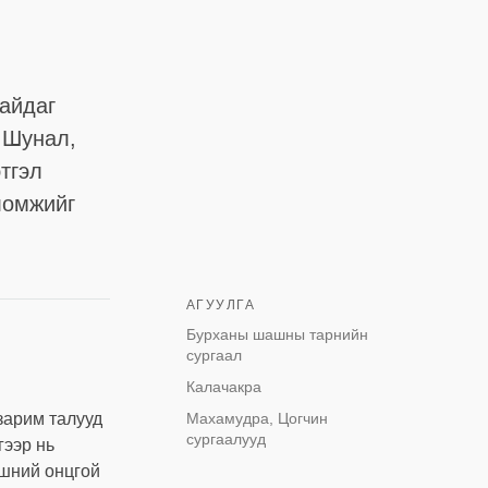
айдаг
. Шунал,
тгэл
ломжийг
АГУУЛГА
Бурханы шашны тарнийн
сургаал
Калачакра
зарим талууд
Махамудра, Цогчин
сургаалууд
гээр нь
вшний онцгой