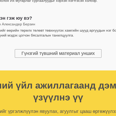
олон Их мутарлаг сургаалуудыг хэрхэн нэгтгэсэн хэлбэр.
эн гэж юу вэ?
р Александер Берзин
лийг өөрийн төрөлх төлөвт төвхнүүлэх хамгийн шууд аргуудын нэг б
дний мэдэх цогчэн бясалгалын танилцуулга.
Гүнзгий түвшний материал унших
ий үйл ажиллагаанд дэ
үзүүлнэ үү
лийг үргэлжлүүлэн явуулах, агуулгыг цааш өргөжүүлэ