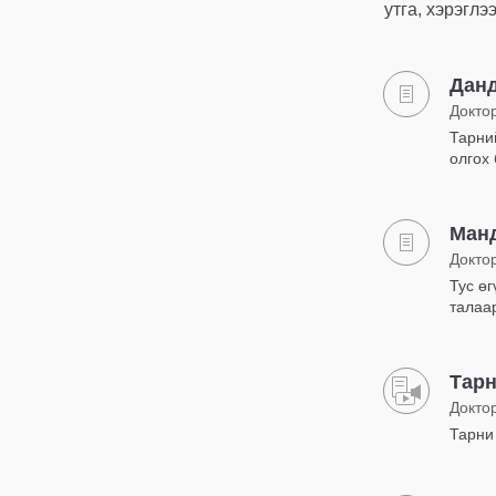
утга, хэрэглэ
Данд
Докто
Тарний
олгох 
Манд
Докто
Тус ө
талаар
Тарн
Докто
Тарни 