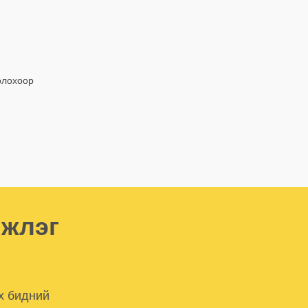
олохоор
мжлэг
х бидний