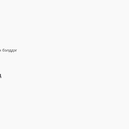
н бэлддэг
д