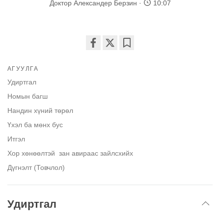
Доктор Александер Берзин
10:07
Share
Bookmark
on
АГУУЛГА
facebook
Удиртгал
Номын багш
Нандин хүний төрөл
Үхэл ба мөнх бус
Итгэл
Хор хөнөөлтэй зан авираас зайлсхийх
Дүгнэлт (Товчлол)
Удиртгал