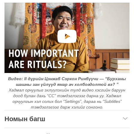
Видео: II дүрийн Цэнжаб Сэркон Ринбүүчи — “Бурханы
шашны зан үйлүүд ямар ач холбогдолтой вэ? ”
Хадмал орчуулыг эхлүүлэхийн тулд видео хэсгийн баруун
доод булан дахь “CC” тэмдэглэгээг дарна уу. Хадмал
орчуулгын хэл солих бол “Settings”, дараа нь “Subtitles”
тэмдэглэгээг дарж хэлийг сонгоно.
Номын багш