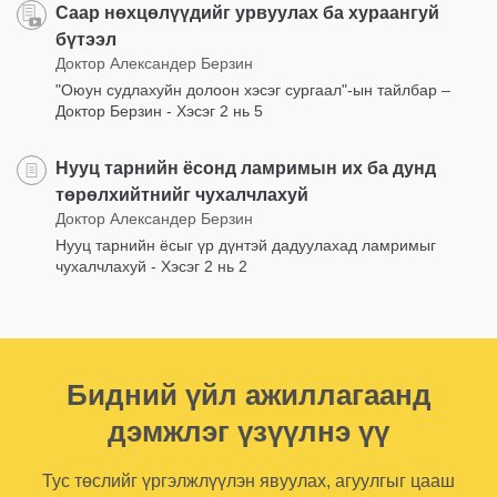
Саар нөхцөлүүдийг урвуулах ба хураангуй
бүтээл
Доктор Александер Берзин
"Оюун судлахуйн долоон хэсэг сургаал"-ын тайлбар –
Доктор Берзин - Хэсэг 2 нь 5
Нууц тарнийн ёсонд ламримын их ба дунд
төрөлхийтнийг чухалчлахуй
Доктор Александер Берзин
Нууц тарнийн ёсыг үр дүнтэй дадуулахад ламримыг
чухалчлахуй - Хэсэг 2 нь 2
Бидний үйл ажиллагаанд
дэмжлэг үзүүлнэ үү
Тус төслийг үргэлжлүүлэн явуулах, агуулгыг цааш