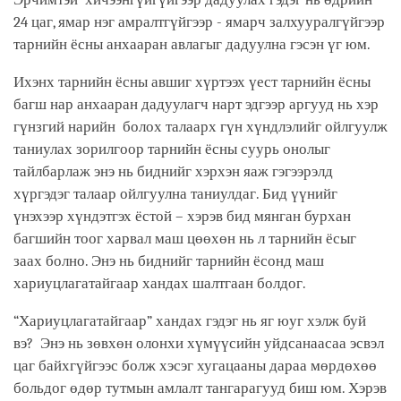
24 цаг, ямар нэг амралтгүйгээр - ямарч залхууралгүйгээр
тарнийн ёсны анхааран авлагыг дадуулна гэсэн үг юм.
Ихэнх тарнийн ёсны авшиг хүртээх үест тарнийн ёсны
багш нар анхааран дадуулагч нарт эдгээр аргууд нь хэр
гүнзгий нарийн болох талаарх гүн хүндлэлийг ойлгуулж
таниулах зорилгоор тарнийн ёсны суурь онолыг
тайлбарлаж энэ нь биднийг хэрхэн яаж гэгээрэлд
хүргэдэг талаар ойлгуулна таниулдаг. Бид үүнийг
үнэхээр хүндэтгэх ёстой – хэрэв бид мянган бурхан
багшийн тоог харвал маш цөөхөн нь л тарнийн ёсыг
заах болно. Энэ нь биднийг тарнийн ёсонд маш
хариуцлагатайгаар хандах шалтгаан болдог.
“Хариуцлагатайгаар” хандах гэдэг нь яг юуг хэлж буй
вэ? Энэ нь зөвхөн олонхи хүмүүсийн уйдсанаасаа эсвэл
цаг байхгүйгээс болж хэсэг хугацааны дараа мөрдөхөө
больдог өдөр тутмын амлалт тангарагууд биш юм. Хэрэв