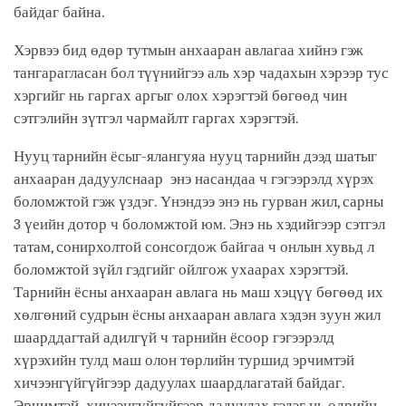
байдаг байна.
Хэрвээ бид өдөр тутмын анхааран авлагаа хийнэ гэж
тангарагласан бол түүнийгээ аль хэр чадахын хэрээр тус
хэргийг нь гаргах аргыг олох хэрэгтэй бөгөөд чин
сэтгэлийн зүтгэл чармайлт гаргах хэрэгтэй.
Нууц тарнийн ёсыг-ялангуяа нууц тарнийн дээд шатыг
анхааран дадуулснаар энэ насандаа ч гэгээрэлд хүрэх
боломжтой гэж үздэг. Үнэндээ энэ нь гурван жил, сарны
3 үеийн дотор ч боломжтой юм. Энэ нь хэдийгээр сэтгэл
татам, сонирхолтой сонсогдож байгаа ч онлын хувьд л
боломжтой зүйл гэдгийг ойлгож ухаарах хэрэгтэй.
Тарнийн ёсны анхааран авлага нь маш хэцүү бөгөөд их
хөлгөний судрын ёсны анхааран авлага хэдэн зуун жил
шаарддагтай адилгүй ч тарнийн ёсоор гэгээрэлд
хүрэхийн тулд маш олон төрлийн туршид эрчимтэй
хичээнгүйгүйгээр дадуулах шаардлагатай байдаг.
Эрчимтэй хичээнгүйгүйгээр дадуулах гэдэг нь өдрийн