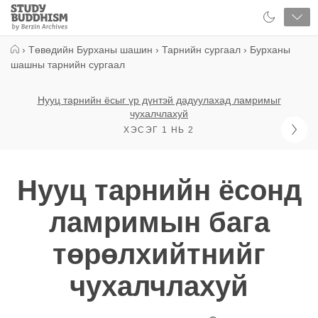
Close
Study
Buddhism
Home
›
Төвөдийн Бурханы шашин
›
Тарнийн сургаал
›
Бурханы
шашны тарнийн сургаал
Нууц тарнийн ёсыг үр дүнтэй дадуулахад ламримыг
чухалчлахуй
ХЭСЭГ 1 НЬ 2
Нууц тарнийн ёсонд
ламримын бага
төрөлхийтнийг
чухалчлахуй