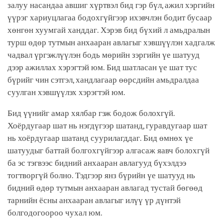
залуу насандаа авшиг хүртвэл бид гэр бүл, ажил хэргийн
үүрэг хариуцлагаа бодохгүйгээр ихэвчлэн бодит бусаар
хөнгөн хуумгай ханддаг. Хэрэв бид бүхий л амьдралын
турш өдөр тутмын анхааран авлагыг хэвшүүлэн хадгалж
чадвал үргэжлүүлэн бодь мөрийн зэргийн үе шатууд
дээр ажиллах хэрэгтэй юм. Бид шатласан үе шат тус
бүрийг чин сэтгэл, хандлагаар өөрсдийн амьдралдаа
суулган хэвшүүлэх хэрэгтэй юм.
Бид үүнийг амар хялбар гэж бодож болохгүй.
Хоёрдугаар шат нь нэгдүгээр шатанд, гуравдугаар шат
нь хоёрдугаар шатанд суурилагддаг. Бид өмнөх үе
шатуудыг баттай болгохгүйгээр алгасаж яавч болохгүй
ба эс тэгвээс бидний анхааран авлагууд бүхэлдээ
тогтворгүй болно. Тэдгээр янз бүрийн үе шатууд нь
бидний өдөр тутмын анхааран авлагад тустай бөгөөд
тарнийн ёсны анхааран авлагыг илүү үр дүнтэй
болгодогоороо чухал юм.