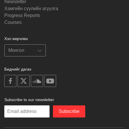
Newsletter
Хамгийн сүүлийн агуулга
Progress Reports
Courses
Хэл өөрчлөх
Биднийг дагах
on
on
on
on
facebook
X
soundcloud
youtube
Subscribe to our newsletter
Enter
Subscribe
your
email