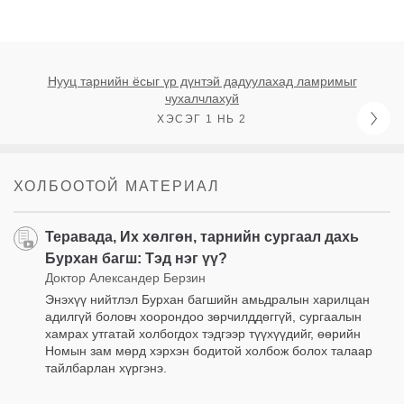
Нууц тарнийн ёсыг үр дүнтэй дадуулахад ламримыг
чухалчлахуй
ХЭСЭГ 1 НЬ 2
ХОЛБООТОЙ МАТЕРИАЛ
Теравада, Их хөлгөн, тарнийн сургаал дахь
Бурхан багш: Тэд нэг үү?
Доктор Александер Берзин
Энэхүү нийтлэл Бурхан багшийн амьдралын харилцан
адилгүй боловч хоорондоо зөрчилддөггүй, сургаалын
хамрах утгатай холбогдох тэдгээр түүхүүдийг, өөрийн
Номын зам мөрд хэрхэн бодитой холбож болох талаар
тайлбарлан хүргэнэ.