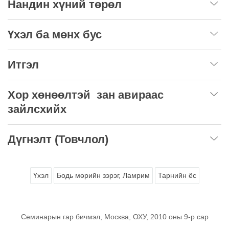
Нандин хүний төрөл
Үхэл ба мөнх бус
Итгэл
Хор хөнөөлтэй зан авираас
зайлсхийх
Дүгнэлт (Товчлол)
Үхэл
Бодь мөрийн зэрэг, Ламрим
Тарнийн ёс
Семинарын гар бичмэл, Москва, ОХУ, 2010 оны 9-р сар