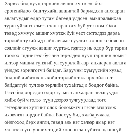
Хэрвээ бид нууц тарнийн авшиг хүртсэн бол
ерөнхийдөө бид тухайн авшигтай барилдсан анхааран
авлагуудыг өдөр тутам бөгөөд үлдсэн амьдралынхаа
турш үйлднэ хэмээн тангараг өгч буй утга юм. Олон
төвөд хүмүүс авшиг хүртэж буй үест сэтгэлдээ дараа
төрлийн тухайтад сайн авьяас суулгах хөрөнгө болсон
сэдлийг агуулж авшиг хүртэж, тэдгээр нь өдөр бүр тарни
тоолох төдийгээс бус энэ төрөлдөө нууц тарнийн номыг
илтээр машид гүнзгий ул суурьтайгаар анхааран авлага
үйлдэх зорилгогүй байдаг. Барууны хүмүүсийн хувьд
бидний дийлэнх нь хойд төрлийн талаарх ойлголт
байдаггүй тул энэ төрлийн тухайтад л боддог байна.
Гэвч бид өөрсдөө өдөр тутмын анхааран авлагуудыг
хийж буй ч гэлээ түүн дээрээ тулгуурлаад төгс
гэгээрлийн хутгийг олох боломжгүй гэсэн мэдрэмж
ихэвчлэн төрдөг байна. Басхүү бид хялбарчлаад
ойлгоход бэрх англи, төвөд аль нэг хэлээр ямар нэг
хэсэгхэн үгс унших төдий хоосон зан үйлээс цаашгүй