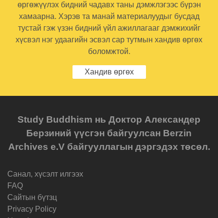
өргөжүүлэх бидний чадавх таны дэмжлэгээс бүрэн
хамаарна. Хэрэв та манай материалуудыг бусдад
тустай гэж үзэн бидний үйл ажиллагааг дэмжихийг
хүсвэл нэг удаагийн эсвэл сар тутмын хандив өргөх
боломжтой.
Хандив өргөх
Study Buddhism нь Доктор Александер
Берзиний үүсгэн байгуулсан Berzin
Archives e.V байгууллагын дэргэдэх төсөл.
Санал, хүсэлт илгээх
FAQ
Cайтын бүтзц
Privacy Policy