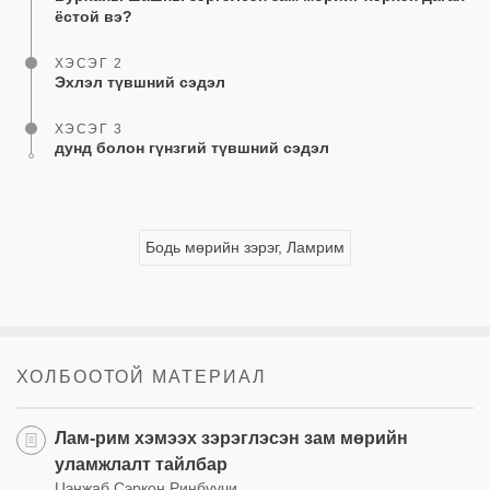
ёстой вэ?
ХЭСЭГ 2
Эхлэл түвшний сэдэл
ХЭСЭГ 3
дунд болон гүнзгий түвшний сэдэл
Бодь мөрийн зэрэг, Ламрим
ХОЛБООТОЙ МАТЕРИАЛ
Лам-рим хэмээх зэрэглэсэн зам мөрийн
уламжлалт тайлбар
Цэнжаб Сэркон Ринбүүчи