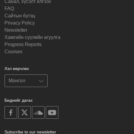
Санал, хүсэлт илгээх
FAQ
Cайтын бүтзц
Privacy Policy
Newsletter
Хамгийн сүүлийн агуулга
Progress Reports
Courses
Хэл өөрчлөх
Биднийг дагах
on
on
on
on
facebook
X
soundcloud
youtube
Subscribe to our newsletter