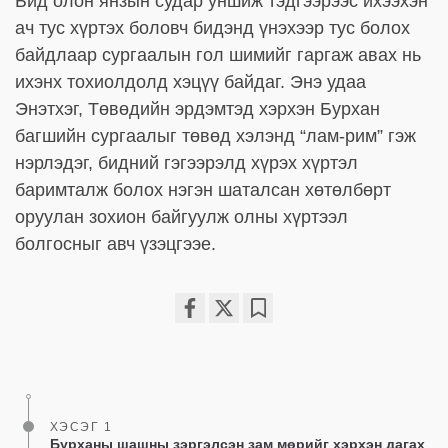
Бид олон янзын судар уншиж тэдгээрээс ихээхэн
ач тус хүртэх боловч бидэнд үнэхээр тус болох
байдлаар сургаалын гол шимийг гаргаж авах нь
ихэнх тохиолдолд хэцүү байдаг. Энэ удаа
Энэтхэг, Төвөдийн эрдэмтэд хэрхэн Бурхан
багшийн сургаалыг төвөд хэлэнд “лам-рим” гэж
нэрлэдэг, бидний гэгээрэлд хүрэх хүртэл
баримталж болох нэгэн шаталсан хөтөлбөрт
оруулан зохион байгуулж олны хүртээл
болгосныг авч үзэцгээе.
Share
Bookmark
on
facebook
ХЭСЭГ 1
Бурханы шашны зэргэлсэн зам мөрийг хэрхэн дагах