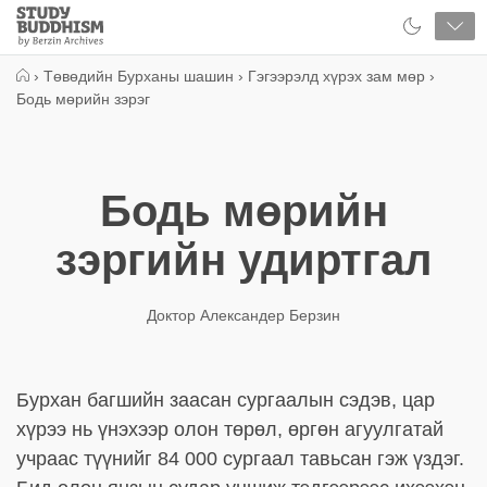
Close
Study
Buddhism
Home
›
Төвөдийн Бурханы шашин
›
Гэгээрэлд хүрэх зам мөр
›
Бодь мөрийн зэрэг
Бодь мөрийн
зэргийн удиртгал
Доктор Александер Берзин
Бурхан багшийн заасан сургаалын сэдэв, цар
хүрээ нь үнэхээр олон төрөл, өргөн агуулгатай
учраас түүнийг 84 000 сургаал тавьсан гэж үздэг.