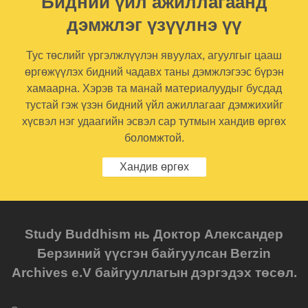
Бидний үйл ажиллагаанд
дэмжлэг үзүүлнэ үү
Тус төслийг үргэлжлүүлэн явуулах, агуулгыг цааш
өргөжүүлэх бидний чадавх таны дэмжлэгээс бүрэн
хамаарна. Хэрэв та манай материалуудыг бусдад
тустай гэж үзэн бидний үйл ажиллагааг дэмжихийг
хүсвэл нэг удаагийн эсвэл сар тутмын хандив өргөх
боломжтой.
Хандив өргөх
Study Buddhism нь Доктор Александер
Берзиний үүсгэн байгуулсан Berzin
Archives e.V байгууллагын дэргэдэх төсөл.