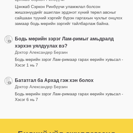
Цэнжаб Сэркон Ринбүүчи уламжлал болсон
жишээнүүдийг ашиглан эрдэнэт хүний төрөл авсныг
сайшаан түүний хэргийг бүрэн гаргахын чухлыг онцлох
замаар бодь мөрийн зэргийг тайлбарлаж байна.
Бодь мөрийн зэрэг Лам-римыг амьдралд
хэрхэн уялдуулах вэ?
Доктор Александер Берзин
Бодь мөрийн зэрэг Лам-римаар гарах өөрийн хувьсал -
Хэсэг 1 нь 7
Бататгал ба Архад гэж хэн болох
Доктор Александер Берзин
Бодь мөрийн зэрэг Лам-римаар гарах өөрийн хувьсал -
Хэсэг 6 нь 7