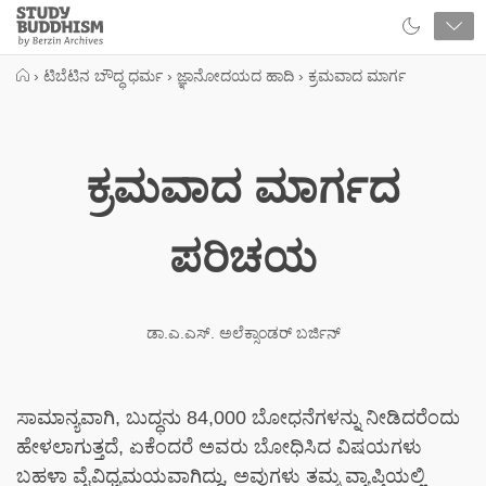
Close
Study
Buddhism
Home
›
ಟಿಬೆಟಿನ ಬೌದ್ಧ ಧರ್ಮ
›
ಜ್ಞಾನೋದಯದ ಹಾದಿ
›
ಕ್ರಮವಾದ ಮಾರ್ಗ
ಕ್ರಮವಾದ ಮಾರ್ಗದ
ಪರಿಚಯ
ಡಾ.ಎ.ಎಸ್. ಅಲೆಕ್ಸಾಂಡರ್ ಬರ್ಜಿನ್
ಸಾಮಾನ್ಯವಾಗಿ, ಬುದ್ಧನು 84,000 ಬೋಧನೆಗಳನ್ನು ನೀಡಿದರೆಂದು
ಹೇಳಲಾಗುತ್ತದೆ, ಏಕೆಂದರೆ ಅವರು ಬೋಧಿಸಿದ ವಿಷಯಗಳು
ಬಹಳಾ ವೈವಿಧ್ಯಮಯವಾಗಿದ್ದು, ಅವುಗಳು ತಮ್ಮ ವ್ಯಾಪ್ತಿಯಲ್ಲಿ