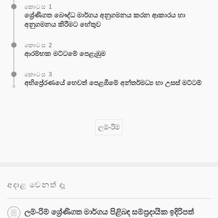
කොටස 1
ශ්‍රේණිගත බෞද්ධ මාර්ගය අනුගමනය කරන ආකාරය හා
අනුගමනය කිරීමට හේතුව
කොටස 2
ආරම්භක මට්ටමේ පෙළැඹුම
කොටස 3
අභිප්‍රේරණයේ හෙවත් පෙළඹීමේ අන්තර්මධ්‍ය හා උසස් මට්ටම්
ලම්-රිම්
අදාළ වෙනත් දෑ
ලම්-රිම් ශ්‍රේණිගත මාර්ගය පිළිබඳ සම්ප්‍රදායික ඉදිරිපත්