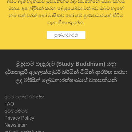
අපට ඇති හැකියාව මුළුමනින්ම රඳා පවතින්නේ ඔබේ සහාය
මතය. අප ඉදිරිපත් කරන දේ ප්‍රයෝජනවත් බව ඔබට හැඟේ
නම් එක් වරක් හෝ මාසිකව හෝ යම් පුණ්‍යාධාරයක් කිරීම
ගැන හිතා බලන්න.
පුණ්‍යාධාරය
බුදුදහම හැදෑරුම (Study Buddhism) යනු
දර්ශනසූරී ඇලෙක්සැඩර් බර්සින් විසින් ආරම්භ කරන
ලද බර්සින් ලේඛනාරක්ෂණයේ ව්‍යාපෘතියකි
අපට අදහස් එවන්න
FAQ
අඩවිසිතියම
Privacy Policy
Newsletter