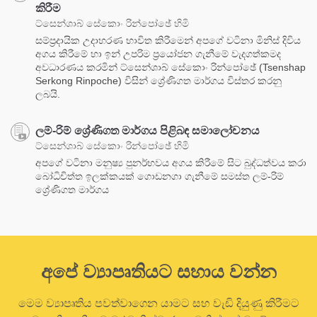
කිරීම
ට්සෙන්ශාබ් සේකොං රින්පෝඡේ හිමි
සම්ප්‍රදායික උදාහරණ භාවිත කිරීමෙන් අපගේ වටිනා මිනිස් දිවිය
අගය කිරීමේ හා ඉන් උපරිම ප්‍රයෝජන ගැනීමේ වැදගත්කමද
අවධාරණය කරමින් ට්සෙන්ශාබ් සේකොං රින්පෝඡේ (Tsenshap
Serkong Rinpoche) විසින් ශ්‍රේණිගත මාර්ගය විස්තර කරනු
ලබයි.
ලම්-රිම් ශ්‍රේණිගත මාර්ගය පිළිබඳ සමාලෝචනය
ට්සෙන්ශාබ් සේකොං රින්පෝඡේ හිමි
අපගේ වටිනා මනුෂ්‍ය පුනර්භවය අගය කිරීමේ සිට බුද්ධත්වය කරා
බෝධිචිත්ත ඉලක්කයක් ගොඩනගා ගැනීමේ සමස්ත ලම්-රිම්
ශ්‍රේණිගත මාර්ගය
අපේ ව්‍යාපෘතියට සහාය වන්න
මෙම ව්‍යාපෘතිය පවත්වාගෙන යාමට සහ වැඩි දියුණු කිරීමට