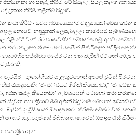
 එකිනෙකා හා සතුරු කිරීම. මේ සියල්ල සියලු කල්හි අන්‍යයන
ේ ප්‍රකාශ කිරීම තුළින්ම සිදුවේ.
චන කථා කිරීම - මෙය අවශ්‍යයෙන්ම මනුෂ්‍යයන් වෙත කරන
දාල නොවේ. නිදසුනක් ලෙස, බල්ලා කාමරයට පැමිණියහොත්
පල එළියට" වැනි රළු භාෂාවකින් අමතන්නෙමු. අපට යමෙකු ව
් කථා කළහොත් බොහෝ සෙයින් සිත් රිදෙන පරිදිම සතුන්ද
න් කෙරෙහිද තත්ත්වය එසේම වන වන බැවින් රළු හෝ පරුෂ 
වැරැද්දකි.
න පැවසීම - ප්‍රායෝගිකව සැලකුවහොත් අපගේ මුවින් පිටවන
හිස් ඕපාදූපයකි: "මං එ් රටට ගිහින් තියෙනවා," "මං මේක
ා, අරක කරල තියෙනවා" ඈ වශයෙන් බොහෝ කථා කරන්නේ
සිදුවන පාප ක්‍රියාව ඔබ අතින් සිදුවී‌මේ බොහෝ ඉඩකඩ පවතී. 
 බැවින් ඉංග්‍රීසියෙන් ඕපාදූප කථා කිරීමේ අවස්ථාවක් නොම
් මා හට කළ හැක්කේ තිබ්බත භාෂාවෙන් ඕපාදූප රැස් කිරීම
න පාප ක්‍රියා තුන: