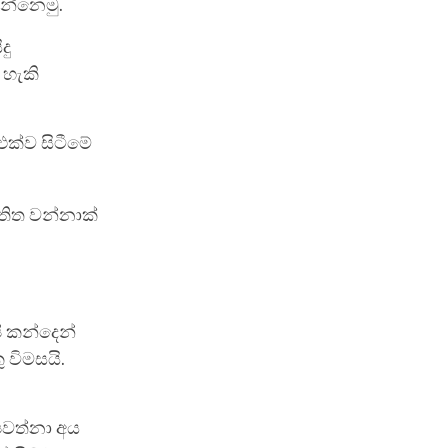
මන්නෙමු.
දු
 හැකි
එක්ව සිටීමේ
තිත වන්නාක්
ි කන්දෙන්
විමසයි.
ොපවත්නා අය