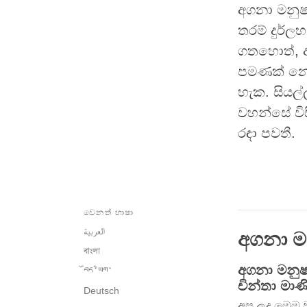
අගනා මනුෂ
තරම් දුර්ල
ගතහොත්, අප
පමණක් නොව
හැක. සියල
වහන්සේ වි
රඳා පවතී.
වෙනත් භාෂා
العربية
අගනා මන
বাংলা
අගනා මනුෂ්
བོད་ཡིག་
චින්තා මාණ
Deutsch
අප ලද මෙම ව