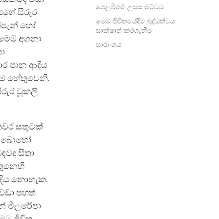
පෙළඹීමේ උසස් මට්ටම
පගේ සිරුර
මෙම ජීවිතයේදීම බුද්ධත්වය
්පැන් හෝ
සාක්ෂාත් කරගැනීම
ය. මෙම අගනා
සාරාංශය
තා
ාර පාන ආදිය
ම හේතුවෙනි.
රුර වූකලි
 කවර සතුටක්
ුට බොහෝ
ඳවද සිතා
තුනෙහි
ාදිය නොහැක.
 වඩා පහත්
න් මිලරේපා