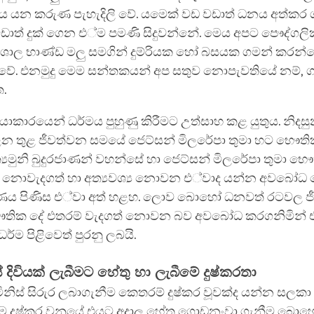
යන කරුණ පැහැදිලි වේ. යමෙක් වඩ වඩාත් ධනය අත්කර
ඩාත් දුක් ගෙන එ්ම පමණි සිදුවන්නේ. මෙය අපට පෞද්ගලි
 විශාල භාණ්ඩ මලු සමගින් දුම්රියක හෝ බසයක ගමන් කරන්
 වේ. එනමුදු මෙම සන්තකයන් අප සතුව නොපැවතියේ නම්,
ත.
ාකාරයෙන් ධර්මය පුහුණු කිරීමට උත්සාහ කළ යුතුය. නිදස
ෙන තුළ ජීවත්වන සමයේ ජෙට්සන් මිලරේපා තුමා හට භෞතික
‍යමුනි බුදුරජාණන් වහන්සේ හා ජෙට්සන් මිලරේපා තුමා භ
‌ නොවැදගත් හා අත්‍යවශ්‍ය නොවන එ්වාද යන්න අවබ
ූරණය පිණිස එ්වා අත් හළහ. ලොව බොහෝ ධනවත් රටවල ජී
තික දේ එතරම් වැදගත් නොවන බව අවබෝධ කරගනිමින් එ
ර්ම පිළිවෙත් පුරනු ලබයි.
් දිවියක් ලැබීමට හේතු හා ලැබීමේ දුෂ්කරතා
නිස් සිරුර ලබාගැනීම කෙතරම් දුෂ්කර වූවක්ද යන්න සලකා බ
ම දුෂ්කර වනුයේ එයට අදාල හේතු ගොඩනංවා ගැනීම බොහ