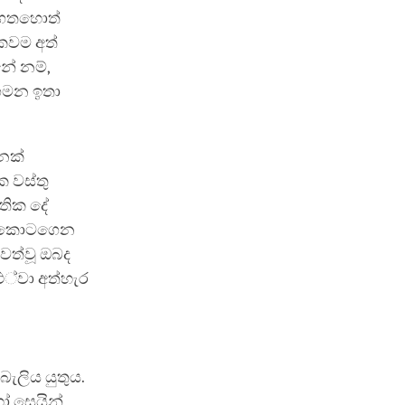
 ගතහොත්
කවම අත්
නේ නම්,
 ගමන ඉතා
ුනක්
 වස්තු
ෞතික දේ
ෝධ කොටගෙන
වත්වූ ඔබද
්වා අත්හැර
ැලිය යුතුය.
ෝ සෙයින්