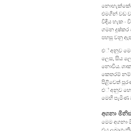
නොහැක්කේය 
එමගින් වඩ ව
විඳිය හැක -
ගමන දුෂ්කර
පහසු වනු ඇ
එ් අනුව මෙය
ලෙස, සිය ල
නොවීය. ශාක්
කෙතරම් නම්
පිළිවෙත් ප
එ් අනුව භෞ
මෙහි පැමිණ ධ
අගනා මිනිස
මෙම අගනා මි
එය ලබාගැනී