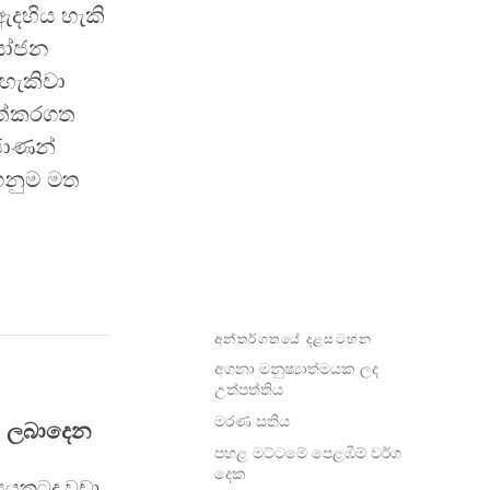
ඇදහිය හැකි
රයෝජන
 හැකිවා
අත්කරගත
ජාණන්
ෙනුම මත
අන්තර්ගතයේ දළසටහන
අගනා මනුෂ්‍යාත්මයක ලද
උත්පත්තිය
මරණ සතිය
ත් ලබාදෙන
පහළ මට්ටමේ පෙළඹීම් වර්ග
දෙක
්‍යයකටද වඩා