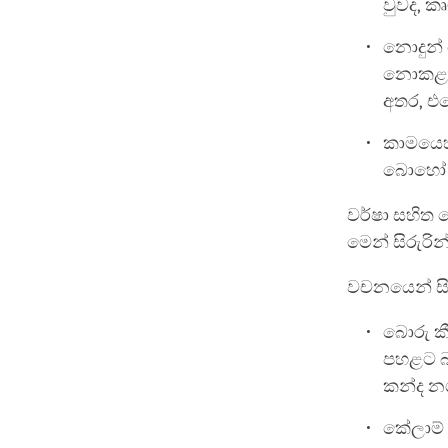
වුවද, ක
නොදුන් 
නොකළද, 
අතර, 
කාමයෙහි
බොහෝ ආ
වර්ෂා සහිත
මෙන් සිරුරින
වචනයෙන් සිද
බොරු කී
පහළට බ
කන්ද න
කේලාම් 