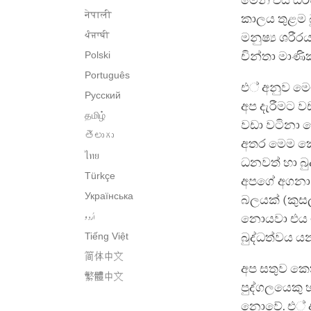
මෙන් එය ධර්
नेपाली
කාලය තුළම බ
ਪੰਜਾਬੀ
මනුෂ්‍ය ශරීර
Polski
චින්තා මාණ
Português
එ් අනුව මෙම
Русский
අප දැරීමට වඩ
தமிழ்
වඩා වටිනා ද
తెలుగు
අතර මෙම කෙට
ไทย
ධනවත් හා බු
Türkçe
අපගේ අගනා 
Українська
බලයක් (කුසල
اُردو
නොයවා එය මත
Tiếng Việt
බුද්ධත්වය ය
简体中文
අප සතුව කෙත
繁體中文
පුද්ගලයෙකු 
නොවේ. එ් අන