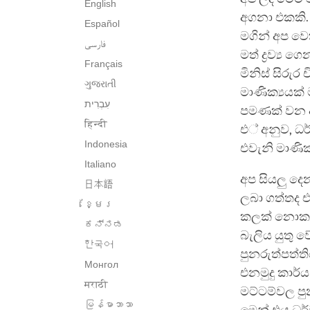
English
අගනා එකකි.
Español
මගින් අප ව
فارسی
මත් ද්‍රව්‍ය
Français
මිනිස් සිරුර
ગુજરાતી
මාණික්‍යයක්
පමණක් වන අ
हिन्दी
එ් අනුව, ධර
Indonesia
එවැනි මාණික
Italiano
අප සියලු දෙ
日本語
ලබා ගත්තද 
ខ្មែរ
කලක් නොකඩවා
ಕನ್ನಡ
බැලිය යුතු 
한국어
පුනරුත්පත්
Монгол
එනමුදු කාර්
मराठी
මට්ටම්වල පු
မြန်မာဘာသာ