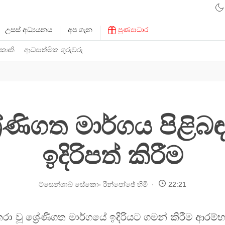
උසස් අධ්‍යයනය
අප ගැන
පුණ්‍යාධාර
 කෘති
ආධ්‍යාත්මික ගුරුවරු
‍රේණිගත මාර්ගය පිළිබඳ 
ඉදිරිපත් කිරීම
ට්සෙන්ශාබ් සේකොං රින්පෝඡේ හිමි
22:21
කරා වූ ශ්‍රේණිගත මාර්ගයේ ඉදිරියට ගමන් කිරීම ආරම