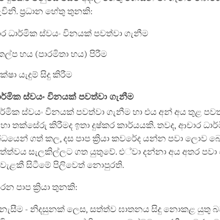
විනි. ප්‍රධාන හේතු තුනකි:
ාර ධාර්මික ස්වයං විනයක් පවත්වා ගැනීම
ආකල්ප හය (පාරමිතා හය) පිරීම
්ෂා යැදුම් සිදු කිරීම
ාර්මික ස්වයං විනයක් පවත්වා ගැනීම
ාර්මික ස්වයං විනයක් පවත්වා ගැනීම හා එය අන් අය තුළ ප
හා තක්සේරු කිරීමද ඉතා දුෂ්කර කාර්යයකි. තවද, ආචාර ධාර්
්ධයෙන් ගත් කල, දස පාප ක්‍රියා කවරේද යන්න පවා ලොව
්ත්වය සැලකිල්ලට ගත යුතුවේ. එ්වා දන්නා අය අතර ප
වැළකී සිටීමේ පිලිවෙත් නොපුරති.
කරන පාප ක්‍රියා තුනකි:
ැසීම - නිදසුනක් ලෙස, සත්ත්ව ඝාතනය සිදු නොකළ යුතු 