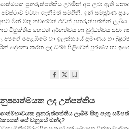
්‍යාත්මයක පුනරුත්පත්තිය ලබමින් අප ලබා ඇති නො
භ අවස්ථාව වටහා ගැනීමත් සමගිනි. ඉන් සම්පූර්ණ ප්‍
ට මින් මතු තවදුරටත් එවන් පුනරුත්පත්තීන් ලැබිය
 විමුක්තිය හෙවත් අර්හත්වය හා බුද්ධත්වය පවා 
්ල අපගේ පෙළඹීමේ හා ඉලක්කයේ ප්‍රමාණය හා බුදුර
සින් දේශනා කරන ලද ධර්ම පිළිවෙත් පූරණය හා ඉග
Share
Bookmark
on
facebook
ුෂ්‍යාත්මයක ලද උත්පත්තිය
‍යාත්මභාවයක පුනරුත්පත්තිය ලැබීම සිතූ පැතූ සම්ප
ික්‍යයක් සේ වනුයේ මන්ද?
ටිනා මිනිස් සිරුර සිතූ පැතූ සම්පත් ලබාදෙන චින්තා මාණික