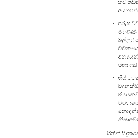
තව තවත්
අයහපත් ද
පරුෂ ව
පමණක් අ
බල්ලා! 
වචනයෙන
අන්‍යය
මහා අත් 
හිස් වච
වදනක්ම 
තියෙනව
වචනයෙන් 
නොදන්නා
නිසාවෙන
සිතින් සිදුකර