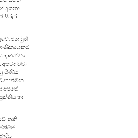
ෙම ජීවිත
ගේ අගනා
ේ සිරුර
ුවේ. එනමුත්
 මාණික්‍යයකට
 යොදාගන්නා
. අපටද වඩා
ු පිණිස
ූ ධනාත්මක
වය අපතේ
ුක්තිය හා
වේ. තනි
්තිමත්
බාදිය