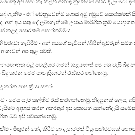
ෘමියෙකු අප සපා කෑ කල්හි නොදැනුවත්වම පහර දී ඌ මරා ද
දේ ගැනීම - එ් වෙනුවෙන්ම ගොස් අමු අමුවේ සොරකමක් සි
අන් අය සතු දේ ලබාගැනීමේ උපාය මාර්ගික ක්‍රම යොදාගත
එසේ කළද සොරකම සොරකමමය.
 වරදවා හැසිරීම - අන් අයගේ සැමියන්/බිරින්දෑවරුන් සමග 
ශාවන් අප තුළ පවතී.
 මොහොතක එළි පහළියට ගමන් කළහොත් අප මත වැසි බිඳු ප
් සිදු කරන මෙම පාප ක්‍රියාවන් රැස්කර ගන්නෙමු.
ු කරන පාප ක්‍රියා සතර:
ම - මෙය සැම කල්හිම රැස් කරගන්නෙමු. නිදසුනක් ලෙස, අප
ැසීමට අදහස් කරන අතරතුර අප කොහේ යන්නේදැයි යමෙකු 
ගින බව අපි පවසන්නෙමු.
කීම - මිතුරන් භේද කිරීම හා දැනටමත් මිත්‍ර සන්ථවයක් න