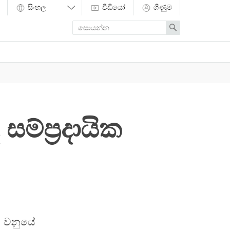
වීඩියෝ
ගිණුම
Enter
Search
search
term
සම්ප්‍රදායික
්භ වනුයේ