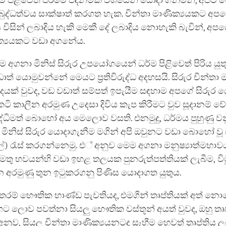
ම පිළිවෙත් පිරීමේ පදනමක් වශයෙන් යොදා ගනිමින්, අපට ම
ුද්ධත්වය සාක්ෂාත් කරගත හැක. චින්තා මාණික්‍යයකට අප
ය විසින් ලබාදිය හැකි මෙකී දේ ලබාදිය නොහැකි බැවින්, අපග
ික්‍යයකට වඩා අගනේය.
 අගනා මිනිස් සිරුර උපයෝගයෙන් ධර්ම පිළිවෙත් පිරිය යුත
ාත් යොමුවන්නේ මෙයට ප්‍රතිවිරුද්ධ අදහසයි. සිරුර චින්තා
ෙයක් වුවද, වඩ වඩාත් සම්පත් ඉපැයීම සඳහාම අපගේ සිරුර
ි කාලීන අරමුණ උදෙසා දිවිය කැප කිරීමට වුව සූදානම් වේ
ද්ධිමත් බොහෝ අය මෙලොව වසති. එනමුදු, ධර්මය පුහුණු වන
මිනිස් සිරුර යොදාගැනීම මගින් අපි ඔවුනට වඩා බොහෝ ව
්) රැස් කරගන්නෙමු. එ් අනුව මෙම අගනා මනුෂ්‍යාත්මභා
ු භවයන්හි වඩා ඉහළ තලයක පුනරුත්පත්තියක් ලැබීම, විම
න අරමුණු තුන ඉටුකරගනු පිණිස යොදාගත යුතුය.
රම් භෞතික භාණ්ඩ පැවතියද, එමගින් තෘප්තියක් අත් නො
හට ලොව පවත්නා සියලු භෞතික වස්තූන් අයත් වුවද, ඔහු තෘප
ුව, සියලු චින්තා මාණික්‍යයනටද සෑහීම හෙවත් තෘප්තිය ල