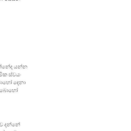
වත්නේද යන්න
මික ස්වයං
 බොහෝ දෙනා
වා බොහෝ
බව දන්නේ