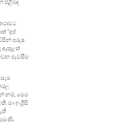
් පිළිබඳ
 කථාවට
 "දුප්
ිසින් පරුෂ
 ඇතුළත්
වචන පැවසීම
 සෑම
 කරල
 නම්, මෙම
මා ඉංග්‍රීසි
ැති
 පමණි.