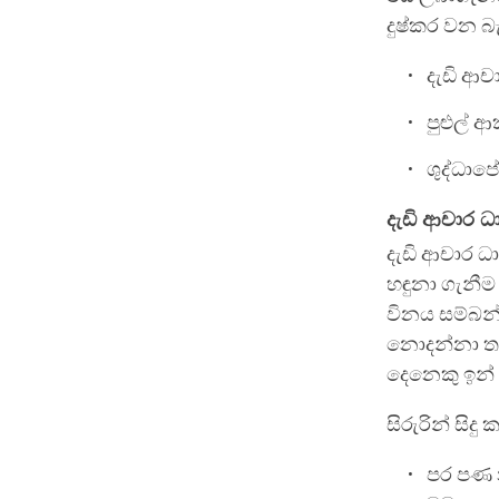
දුෂ්කර වන බැ
දැඩි ආච
පුළුල් 
ශුද්ධාපේක
දැඩි ආචාර ධ
දැඩි ආචාර ධ
හඳුනා ගැනීම 
විනය සම්බන
නොදන්නා තත
දෙනෙකු ඉන් 
සිරුරින් සිදු 
පර පණ න