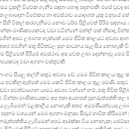
 එය වූකලි විවේක ගැනීම සඳහා හොඳ පදනමකි: එසේ වුවද අ
ෙත ලබාදෙන විවේකය හා අවස්ථාව යොදාගත යුතු වනුයේ මත
 ගෙන සිහි විකල් කරගැනීමට නොව ධර්ම පිළිවෙත් පිරීම සඳහා
 චින්තා මාණික්‍යයකටද වඩා වටින්නේ මන්ද? මක් නිසාද, චින්
 මගින් අපට ලබාගත හැක්කේ මෙම ජීවිත කාලයට අවශ්‍ය ආහ
තර එමගින් මතු ජීවිතවල සුභ සාධනය සැලසිය නොහැකි වී
්ම පිළිවෙත් පිරීමේ අවස්ථාව අප වෙත ලබා දෙන්නාවූ මෙම සි
්‍යයකටද වඩා අගනා වස්තුවකි.
නා හට සියලු කල්හි සතුට අවශ්‍ය වේ. මෙම ජීවිත කාලය තුළ
එය පවතිනු ඇත්තේ මෙම කෙටි ජීවිත කාලය තුළ පමණි. සත
 පවත්වාගෙන යාමට අවශ්‍ය වන්‌නේ නම්, මතු ජීවිත පිළිබ
වේ. චින්තා මාණික්‍යයකට අප ඉතා අයහපත් පුනරුත්පත්ති තල 
තිය ලැබීමෙන් වළකාලිය නොහැකි අතර අමරණීයත්වයද ලබ
ය පදනම වශයෙන් මෙම අගනා මනුෂ්‍ය සිරුර භාවිත කිරීමෙන්
නරුත්පත්තිය ලැබීමෙන් අපට ආරක්ෂා විය නොහැක; ජෙට්ස