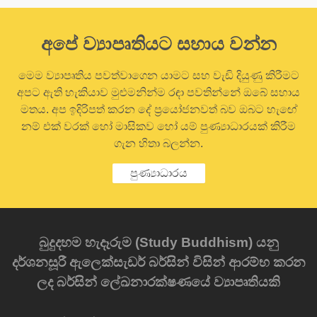
අපේ ව්‍යාපෘතියට සහාය වන්න
මෙම ව්‍යාපෘතිය පවත්වාගෙන යාමට සහ වැඩි දියුණු කිරීමට
අපට ඇති හැකියාව මුළුමනින්ම රඳා පවතින්නේ ඔබේ සහාය
මතය. අප ඉදිරිපත් කරන දේ ප්‍රයෝජනවත් බව ඔබට හැඟේ
නම් එක් වරක් හෝ මාසිකව හෝ යම් පුණ්‍යාධාරයක් කිරීම
ගැන හිතා බලන්න.
පුණ්‍යාධාරය
බුදුදහම හැදෑරුම (Study Buddhism) යනු
දර්ශනසූරී ඇලෙක්සැඩර් බර්සින් විසින් ආරම්භ කරන
ලද බර්සින් ලේඛනාරක්ෂණයේ ව්‍යාපෘතියකි