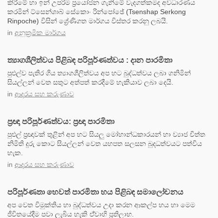
කිරීමේ හා ඉන් උපරිම ප්‍රයෝජන ගැනීමේ වැදගත්කමද අවධාරණය
කරමින් ට්සෙන්ශාබ් සේකොං රින්පෝඡේ (Tsenshap Serkong
Rinpoche) විසින් ශ්‍රේණිගත මාර්ගය විස්තර කරනු ලබයි.
in
අනුක්‍රමික මාර්ගය
ත්‍යාගශීලිත්වය පිළිබඳ පරිපූර්ණත්වය : දාන පාරමිතා
පුළුල්ව පැතිර ගිය ත්‍යාගශීලිත්වය අප හට බුද්ධත්වය ලබා ගනිමින්
සියල්ලන් වෙත සතුට අත්පත් කරදීමේ හැකියාව ලබා දෙයි.
in
ආදරය සහ කරුණාව
ප්‍රඥා පරිපූර්ණත්වය: ප්‍රඥා පාරමිතා
පුළුල් ප්‍රඥාවක් තුළින් අප හට සියලු මෝහාන්ධකාරයන් හා ව්‍යාජ චිත්ත
නිමිති දුරු කොට සියල්ලන් වෙත යහපත සලසන බුදධත්වයට පත්විය
හැක.
in
ආදරය සහ කරුණාව
පරිපූර්ණතා හෙවත් පාරමිතා හය පිළිබඳ සමාලෝචනය
අප වෙත විමුක්තිය හා බුද්ධත්වය උදා කරන ආකල්ප හය හා මෙම
ජීවිතයේදීම පවා ලැබිය හැකි ඒ්වාහි ප්‍රතිලාභ.