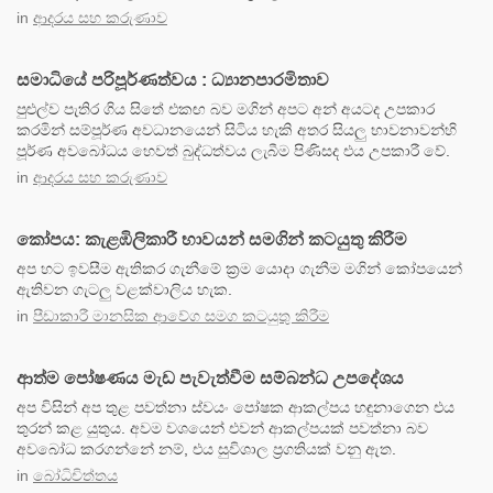
in
ආදරය සහ කරුණාව
සමාධියේ පරිපූර්ණත්වය : ධ්‍යානපාරමිතාව
පුළුල්ව පැතිර ගිය සිතේ එකඟ බව මගින් අපට අන් අයටද උපකාර
කරමින් සම්පූර්ණ අවධානයෙන් සිටිය හැකි අතර සියලු භාවනාවන්හි
පූර්ණ අවබෝධය හෙවත් බුද්ධත්වය ලැබීම පිණිසද එය උපකාරී වේ.
in
ආදරය සහ කරුණාව
කෝපය: කැළඹිලිකාරී භාවයන් සමගින් කටයුතු කිරීම
අප හට ඉවසීම ඇතිකර ගැනීමේ ක්‍රම යොදා ගැනීම මගින් කෝපයෙන්
ඇතිවන ගැටලු වළක්වාලිය හැක.
in
පීඩාකාරී මානසික ආවේග සමග කටයුතු කිරීම
ආත්ම පෝෂණය මැඩ පැවැත්වීම සම්බන්ධ උපදේශය
අප විසින් අප තුළ පවත්නා ස්වයං පෝෂක ආකල්පය හඳුනාගෙන එය
තුරන් කළ යුතුය. අවම වශයෙන් එවන් ආකල්පයක් පවත්නා බව
අවබෝධ කරගන්නේ නම්, එය සුවිශාල ප්‍රගතියක් වනු ඇත.
in
බෝධිචිත්තය