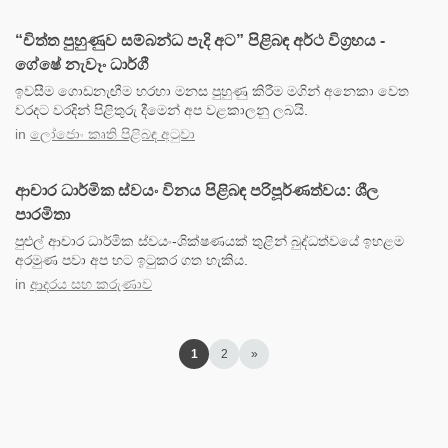
“චිත්ත පුහුණුව සම්බන්ධ පැදි අට” පිළිබඳ අර්ථ විග්‍රහය -
ගේෂේ නැවෑං ධාර්ගී
ඉවසීම ගොඩනැඟීම හරහා මනස පුහුණු කිරීම මගින් අනෙකා වෙත
වරදට වරදින් පිළිතුරු දීමෙන් අප වළකාලනු ලබයි.
in
ලෝජොං කෘති පිළිබඳ අටුවා
ආචාර ධාර්මික ස්වයං විනය පිළිබඳ පරිපූර්ණත්වය: ශීල
පාරමිතා
පුළුල් ආචාර ධාර්මික ස්වයං-ශික්ෂණයක් තුළින් බුද්ධත්වයේ ඉහළම
අරමුණ පවා අප හට ඉටුකර ගත හැකිය.
in
ආදරය සහ කරුණාව
1
2
»