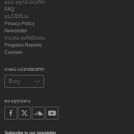
අපට අදහස් එවන්න
FAQ
අඩවිසිතියම
Privacy Policy
Newsletter
නවතම අන්තර්ගතය
Progress Reports
Courses
භාෂාව වෙනස්කරන්න
අප අනුගමනය
on
on
on
on
facebook
X
soundcloud
youtube
Subscribe to our newsletter