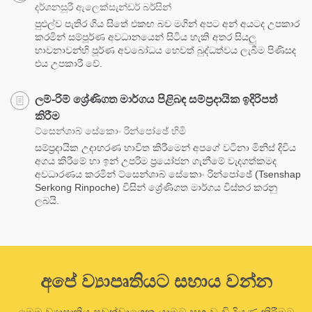
දර්ශනසූරී ඇලෙක්සැන්ඩර් බර්සින්
පුළුල්ව පැතිර ගිය සිතේ එකඟ බව මගින් අපට අන් අයටද උපකාර
කරමින් සම්පූර්ණ අවධානයෙන් සිටිය හැකි අතර සියලු
භාවනාවන්හි පූර්ණ අවබෝධය හෙවත් බුද්ධත්වය ලැබීම පිණිසද
එය උපකාරී වේ.
ලම්-රිම් ශ්‍රේණිගත මාර්ගය පිළිබඳ සම්ප්‍රදායික ඉදිරිපත්
කිරීම
ට්සෙන්ශාබ් සේකොං රින්පෝඡේ හිමි
සම්ප්‍රදායික උදාහරණ භාවිත කිරීමෙන් අපගේ වටිනා මිනිස් දිවිය
අගය කිරීමේ හා ඉන් උපරිම ප්‍රයෝජන ගැනීමේ වැදගත්කමද
අවධාරණය කරමින් ට්සෙන්ශාබ් සේකොං රින්පෝඡේ (Tsenshap
Serkong Rinpoche) විසින් ශ්‍රේණිගත මාර්ගය විස්තර කරනු
ලබයි.
අපේ ව්‍යාපෘතියට සහාය වන්න