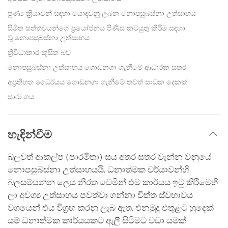
පුණ්‍ය ක්‍රියාවන් සඳහා යොදවනු ලබන නොපසුබස්නා උත්සාහය
සීමිත සත්ත්වයන්ගේ ප්‍රයෝජනය පිණිස කටයුතු කිරීම සඳහා
වූ නොපසුබස්නා උත්සාහය
ත්‍රිවිධාකාර කුසීත බව
නොපසුබස්නා උත්සාහය ගොඩනගා ගැනීමේ ආධාරක සතර
අප්‍රතිහත ධෛර්යය ගොඩනගා ගැනීමේ තවත් සාධක දෙකක්
සාරාංශය
හැඳින්වීම
බලවත් ආකල්ප (පාරමිතා) සය අතර සතර වැන්න වනුයේ
නොපසුබස්නා උත්සාහයයි. ධනාත්මක චර්යාවන්හි
බලසම්පන්න ලෙස නිරත වෙමින් එම කාර්යය ඉටු කිරීමෙහි
ලා අවශ්‍ය උත්සාහය පවත්වා ගන්නා චිත්ත ස්වභාවය
වශයෙන් එය විග්‍රහ කරනු ලැබ ඇත. එනමුදු එතුළට හුදෙක්
යම් ධනාත්මක කාර්යයකට ඇලී සිටීමට වඩා යමක්