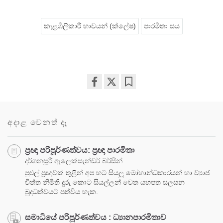
කැළඹිලිකාරී භාවයන් (ක්ලේෂ)
පාරමිතා සය
Share
Bookmark
on
facebook
අදාළ වෙනත් දෑ
ප්‍රඥා පරිපූර්ණත්වය: ප්‍රඥා පාරමිතා
දර්ශනසූරී ඇලෙක්සැන්ඩර් බර්සින්
පුළුල් ප්‍රඥාවක් තුළින් අප හට සියලු මෝහාන්ධකාරයන් හා ව්‍යාජ
චිත්ත නිමිති දුරු කොට සියල්ලන් වෙත යහපත සලසන
බුදධත්වයට පත්විය හැක.
සමාධියේ පරිපූර්ණත්වය : ධ්‍යානපාරමිතාව