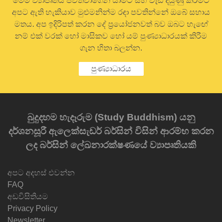
මෙම ව්‍යාපෘතිය පවත්වාගෙන යාමට සහ වැඩි දියුණු කිරීමට
අපට ඇති හැකියාව මුළුමනින්ම රඳා පවතින්නේ ඔබේ සහාය
මතය. අප ඉදිරිපත් කරන දේ ප්‍රයෝජනවත් බව ඔබට හැඟේ
නම් එක් වරක් හෝ මාසිකව හෝ යම් පුණ්‍යාධාරයක් කිරීම
ගැන හිතා බලන්න.
පුණ්‍යාධාරය
බුදුදහම හැදෑරුම (Study Buddhism) යනු
දර්ශනසූරී ඇලෙක්සැඩර් බර්සින් විසින් ආරම්භ කරන
ලද බර්සින් ලේඛනාරක්ෂණයේ ව්‍යාපෘතියකි
අපට අදහස් එවන්න
FAQ
අඩවිසිතියම
Privacy Policy
Newsletter