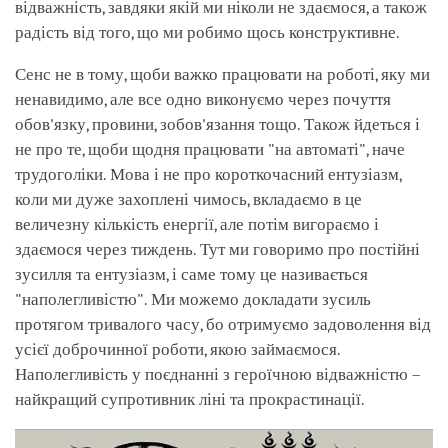
відважність, завдяки якій ми ніколи не здаємося, а також
радість від того, що ми робимо щось конструктивне.
Сенс не в тому, щоби важко працювати на роботі, яку ми
ненавидимо, але все одно виконуємо через почуття
обов'язку, провини, зобов'язання тощо. Також йдеться і
не про те, щоби щодня працювати "на автоматі", наче
трудоголіки. Мова і не про короткочасний ентузіазм,
коли ми дуже захоплені чимось, вкладаємо в це
величезну кількість енергії, але потім вигораємо і
здаємося через тиждень. Тут ми говоримо про постійні
зусилля та ентузіазм, і саме тому це називається
"наполегливістю". Ми можемо докладати зусиль
протягом тривалого часу, бо отримуємо задоволення від
усієї доброчинної роботи, якою займаємося.
Наполегливість у поєднанні з героїчною відважністю –
найкращий супротивник ліні та прокрастинації.