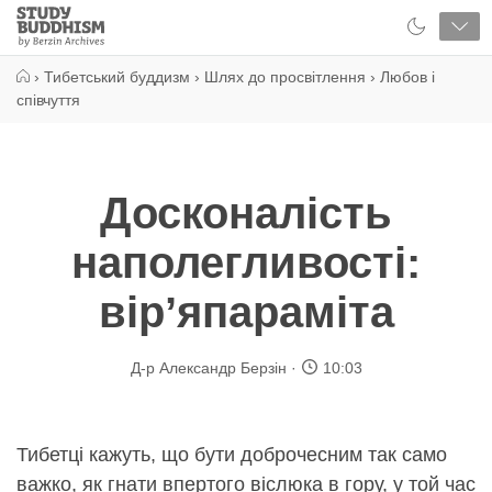
Close
Study
Buddhism
Home
›
Тибетський буддизм
›
Шлях до просвітлення
›
Любов і
співчуття
Досконалість
наполегливості:
вірʼяпараміта
Д-р Александр Берзін
10:03
Тибетці кажуть, що бути доброчесним так само
важко, як гнати впертого віслюка в гору, у той час