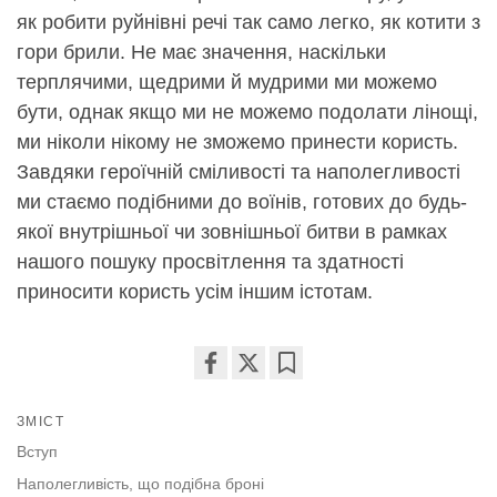
як робити руйнівні речі так само легко, як котити з
гори брили. Не має значення, наскільки
терплячими, щедрими й мудрими ми можемо
бути, однак якщо ми не можемо подолати лінощі,
ми ніколи нікому не зможемо принести користь.
Завдяки героїчній сміливості та наполегливості
ми стаємо подібними до воїнів, готових до будь-
якої внутрішньої чи зовнішньої битви в рамках
нашого пошуку просвітлення та здатності
приносити користь усім іншим істотам.
Share
Bookmark
on
ЗМІСТ
facebook
Вступ
Наполегливість, що подібна броні