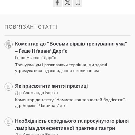
Share
Bookmark
on
facebook
ПОВʼЯЗАНІ СТАТТІ
Коментар до "Восьми віршів тренування ума"
– Ґеше Нґаванґ Дарґ'є
Ґеше Нґаванґ Дарґ’є
Тренуючи ум і розвиваючи терпіння, ми здатні
утримуватися від заподіяння шкоди іншим.
Як присвятити життя практиці
Д-р Александр Берзін
Коментар до тексту "Намисто коштовностей бодгісаттв" –
д-р Берзін - Частина 7 з 7
Необхідність середнього та просунутого рівня
ламріма для ефективної практики тантри
Д-р Александр Берзін