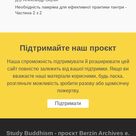
Необхідність ламріма для ефективної практики тантри -
Частина 2 з 2
Підтримайте наш проєкт
Наша спроможність підтримувати й розширювати цей
сайт повністю залежить від вашої підтримки. Якщо ви
вважаєте наші матеріали корисними, будь ласка,
розгляньте можливість зробити разову або щомісячну
пожертву.
Підтримати
Study Buddhism - проєкт Berzin Archives e.