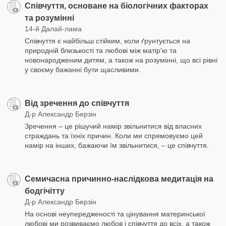
Співчуття, основане на біологічних факторах
та розумінні
14-й Далай-лама
Співчуття є найбільш стійким, коли ґрунтується на
природній близькості та любові між матір'ю та
новонародженим дитям, а також на розумінні, що всі рівні
у своєму бажанні бути щасливими.
Від зречення до співчуття
Д-р Александр Берзін
Зречення – це рішучий намір звільнитися від власних
страждань та їхніх причин. Коли ми спрямовуємо цей
намір на інших, бажаючи їм звільнитися, – це співчуття.
Семичасна причинно-наслідкова медитація на
бодгічітту
Д-р Александр Берзін
На основі неупередженості та цінування материнської
любові ми розвиваємо любов і співчуття до всіх, а також