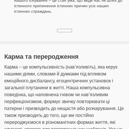
нашого існування – це стан ума, що веде нас як шлях до
істинного припинення істинних причин усіх наших
істинних страждань.
Карма та переродження
Карма − це компульсивність (навʼязливіть), яка керує
нашими діями, словами й думками під впливом
емоційного дисбалансу, егоцентричних установок і
загальної плутанини в житті. Наша компульсивна
поведінка, що наповнена гнівом чи нав’язливим
перфекціонізмом, формує звичку повторювати ці
патерни і призводить до нещастя або розчарування. Це
також призводить до того, що ми постійно
перероджуємося в різноманітних формах життя, які