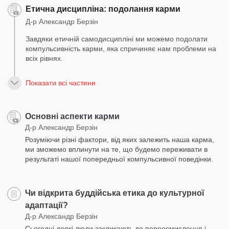
Етична дисципліна: подолання карми
Д-р Александр Берзін
Завдяки етичній самодисципліні ми можемо подолати
компульсивність карми, яка спричиняє нам проблеми на
всіх рівнях.
Показати всі частини
Основні аспекти карми
Д-р Александр Берзін
Розуміючи різні фактори, від яких залежить наша карма,
ми зможемо вплинути на те, що будемо переживати в
результаті нашої попередньої компульсивної поведінки.
Чи відкрита буддійська етика до культурної
адаптації?
Д-р Александр Берзін
Сьогодні деякі люди закликають до переосмислення і