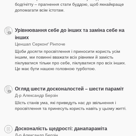
бодгічітту – прагнення стати буддою, щоб якнайкраще
допомагати всім істотам.
Урівнювання себе до інших та заміна себе на
інших
Ценшап Серконґ Рінпоче
Щоби досягти просвітлення і приносити користь усім
іншим, ми повинні вважати всіх рівними й замість
піклуватися тільки про себе, піклуватися про всіх інших.
Це має бути нашою головною турботою.
Огляд шести досконалостей – шести параміт
Д-р Александр Берзін
Шість станів ума, які приведуть нас до звільнення і
просвітлення та принесуть користь навіть у цьому житті.
Досконалість щедрості: данапараміта
Д-р Александр Берзін