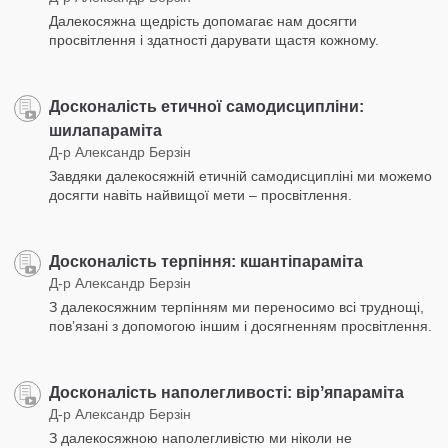
Далекосяжна щедрість допомагає нам досягти
просвітлення і здатності дарувати щастя кожному.
Досконалість етичної самодисципліни:
шилапараміта
Д-р Александр Берзін
Завдяки далекосяжній етичній самодисципліні ми можемо
досягти навіть найвищої мети – просвітлення.
Досконалість терпіння: кшантіпараміта
Д-р Александр Берзін
З далекосяжним терпінням ми переносимо всі труднощі,
повʼязані з допомогою іншим і досягненням просвітлення.
Досконалість наполегливості: вірʼяпараміта
Д-р Александр Берзін
З далекосяжною наполегливістю ми ніколи не