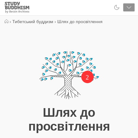
Close
Study
Buddhism
Home
›
Тибетський буддизм
›
Шлях до просвітлення
2
Шлях до
просвітлення