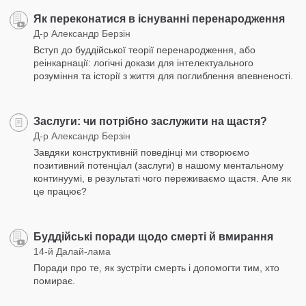
Як переконатися в існуванні перенародження
Д-р Александр Берзін
Вступ до буддійської теорії перенародження, або
реінкарнації: логічні докази для інтелектуального
розуміння та історії з життя для поглиблення впевненості.
Заслуги: чи потрібно заслужити на щастя?
Д-р Александр Берзін
Завдяки конструктивній поведінці ми створюємо
позитивний потенціал (заслуги) в нашому ментальному
континуумі, в результаті чого переживаємо щастя. Але як
це працює?
Буддійські поради щодо смерті й вмирання
14-й Далай-лама
Поради про те, як зустріти смерть і допомогти тим, хто
помирає.