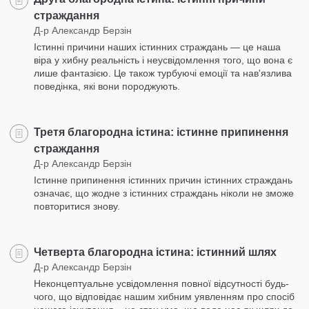
страждання
Д-р Александр Берзін
Істинні причини наших істинних страждань — це наша
віра у хибну реальність і неусвідомлення того, що вона є
лише фантазією. Це також турбуючі емоції та нав'язлива
поведінка, які вони породжують.
Третя благородна істина: істинне припинення
страждання
Д-р Александр Берзін
Істинне припинення істинних причин істинних страждань
означає, що жодне з істинних страждань ніколи не зможе
повторитися знову.
Четверта благородна істина: істинний шлях
Д-р Александр Берзін
Неконцептуальне усвідомлення повної відсутності будь-
чого, що відповідає нашим хибним уявленням про спосіб