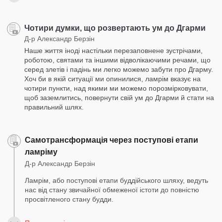
Чотири думки, що розвертають ум до Дгарми
Д-р Александр Берзін
Наше життя іноді настільки перезаповнене зустрічами,
роботою, святами та іншими відволікаючими речами, що
серед злетів і падінь ми легко можемо забути про Дгарму.
Хоч би в якій ситуації ми опинилися, ламрім вказує на
чотири пункти, над якими ми можемо порозмірковувати,
щоб заземлитись, повернути свій ум до Дгарми й стати на
правильний шлях.
Самотрансформація через поступові етапи
ламріму
Д-р Александр Берзін
Ламрім, або поступові етапи буддійського шляху, ведуть
нас від стану звичайної обмеженої істоти до повністю
просвітленого стану будди.