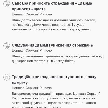
Сансара приносить страждання – Дгарма
приносить щастя
Ценшап Серконґ Рінпоче
Шлях до тривалого щастя дозволяє уникнути пасток,
пов'язаних з діями через невігластво, і усуває
заплутаність, що спричиняє всі наші страждання.
Слідування Дгармі і уникнення страждань
Ценшап Серконґ Рінпоче
Шлях до уникнення страждань – це стримування себе від
дій через невігластво, гнів чи жадібність.
Традиційне викладення поступового шляху
ламріму
Ценшап Серконґ Рінпоче
Використовуючи традиційні приклади, Ценшап Серконґ
Рінпоче пояснює поступовий шлях, наголошуючи на
важливості цінування і вдалого використання нашого
дорогоцінного людського життя.