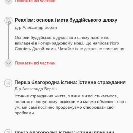
Показати всі частини
Реалізм: основа і мета буддійського шляху
Д-р Александр Берзін
Основи буддійського духовного шляху лаконічно
викладені в чотирирядковому вірші, що написав Його
Святість Далай-лама. Читайте їхнє детальне пояснення .
Показати всі частини
Перша благородна істина: істинне страждання
Д-р Александр Берзін
Істинне страждання життя, з яким ми всі стикаємося,
полягає в наступному: оскільки ми маємо обмежені тіло і
ум, ми самі постійно продовжуємо створювати свої
проблеми.
Друга благородна істина: істинні причини