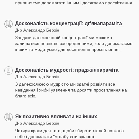
припиняємо допомагати іншим і досягаємо просвітлення.
Досконалість концентрації: дг'янапараміта
Д-р Александр Берзін
Завдяки далекосяжній концентрації ми можемо
залишатися повністю зосередженими, коли допомагаємо
іншим та медитуємо для досягнення просвітлення.
Досконалість мудрості: праджняпараміта
Д-р Александр Берзін
З далекосяжною мудрістю ми здатні розвіяти все
невідання і хибні уявлення та досягти просвітлення на
благо всіх.
Як позитивно впливати на інших
Д-р Александр Берзін
Чотири кроки для того, щоби збирати людей навколо
себе і допомагати їм набувати зрілості.