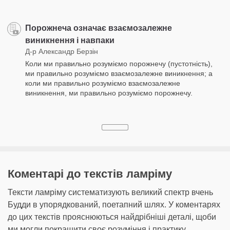
Порожнеча означає взаємозалежне
виникнення і навпаки
Д-р Александр Берзін
Коли ми правильно розуміємо порожнечу (пустотність),
ми правильно розуміємо взаємозалежне виникнення; а
коли ми правильно розуміємо взаємозалежне
виникнення, ми правильно розуміємо порожнечу.
Коментарі до текстів ламріму
Тексти ламріму систематизують великий спектр вчень
Будди в упорядкований, поетапний шлях. У коментарях
до цих текстів прояснюються найдрібніші деталі, щоби
ми могли покращити своє розуміння і практику.