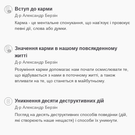
Вступ до карми
Д-р Александр Берзін
Карма - це ментальне спонукання, що нав’язує і провокує
певні дії, слова або думки.
Значення карми в нашому повсякденному
житті
Д-р Александр Берзін
Розуміння карми допомагає нам почати осмислювати те,
що відбувається з нами в поточному житті, а також
впливати на те, що станеться в майбутньому.
Уникнення десяти деструктивних дій
Д-р Александр Берзін
Погляд на десять деструктивних способів поведінки (дій,
які створюють наше нещастя) і способи їх уникнути.