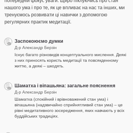
попередній фокус уваги. Щиро піклуючись про стан
нашого ума і про те, як це впливає на нас та інших, ми
тренуємось розвивати ці навички з допомогою
регулярних практик медитації.
Заспокоюємо думки
Д-р Александр Берзін
Існує багато різновидів концептуального мислення. Деякі
з них приносять користь медитації та повсякденному
життю, а деякі – шкодять.
Шаматха і віпашьяна: загальне пояснення
Д-р Александр Берзін
Шаматха (спокійний і врівноважений стан ума) і
віпашьяна (надзвичайно сприйнятливий стан ума) – це
рівні медитативного зосередження, яких навчають у всіх
буддійських традиціях.