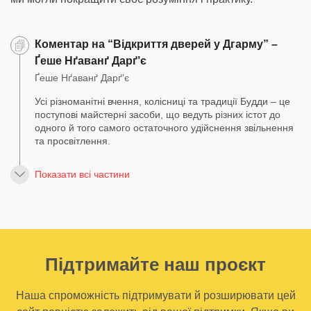
Коментар на “Відкриття дверей у Дгарму” –
Ґеше Нґаванґ Дарґ’є
Ґеше Нґаванґ Дарґ’є
Усі різноманітні вчення, колісниці та традиції Будди – це
поступові майстерні засоби, що ведуть різних істот до
одного й того самого остаточного удійснення звільнення
та просвітлення.
Показати всі частини
Підтримайте наш проєкт
Наша спроможність підтримувати й розширювати цей