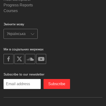
Progress Reports
Courses
Змінити мову
Ми в соціальних мережах
on
on
on
on
facebook
X
soundcloud
youtube
Subscribe to our newsletter
Enter
Subscribe
your
email