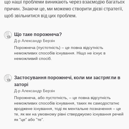
що наші проблеми виникають через взаємодію багатьох
причин. Знаючи це, ми можемо створити дієві стратегії,
щоб звільнитися від цих проблем.
Що таке порожнеча?
Д-р Александр Берзін
Порожнеча (пустотність) – це повна відсутність
неможливих способів існування. Ніщо не існує в
неможливий спосіб.
Застосування порожнечі, коли ми застрягли в
заторі
Д-р Александр Берзін
Порожнеча, або пустотність, – це повна відсутність
неможливих способів існування, таких як самодостатнє
вроджене існування, тоді як ментальне позначення – це
те, як ми на умовному рівні стверджуємо існування речей
як "це" або "те".