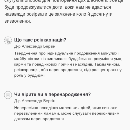
слугують опорою для повторення цих шаблонів. Усе це
буде продовжуватися доти, доки нам не вдасться
назавжди розірвати це замкнене коло й досягнути
визволення.
Що таке реінкарнація?
Д-р Александр Берзін
Твердження про індивідуальне продовження минулих і
майбутніх життів випливає з буддійського розуміння ума,
карми та поведінкових причин і наслідків. Таким чином,
реінкарнація, або перенародження, відіграє центральну
роль у буддизмі.
Чи вірите ви в перенародження?
Д-р Александр Берзін
Непересічна поведінка маленьких дітей, яких визнали
перевтіленими ламами, може слугувати переконливим
доказом перенародження.