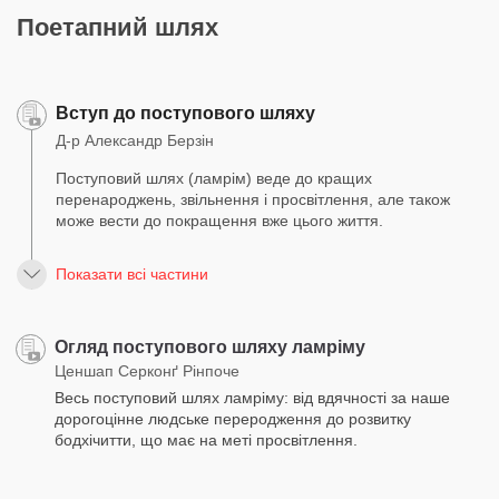
Поетапний шлях
Вступ до поступового шляху
Д-р Александр Берзін
Поступовий шлях (ламрім) веде до кращих
перенароджень, звільнення і просвітлення, але також
може вести до покращення вже цього життя.
Показати всі частини
Огляд поступового шляху ламріму
Ценшап Серконґ Рінпоче
Весь поступовий шлях ламріму: від вдячності за наше
дорогоцінне людське переродження до розвитку
бодхічитти, що має на меті просвітлення.