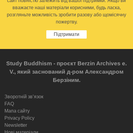
сайт повністю залежить від вашої підтримки. Якщо ви
вважаєте наші матеріали корисними, будь ласка,
розгляньте можливість зробити разову або щомісячну
пожертву.
Підтримати
Study Buddhism - проєкт Berzin Archives e.
V., який заснований д-ром Александром
Берзіним.
Зворотній звʼязок
FAQ
Мапа сайту
Privacy Policy
Newsletter
Нові матеріали