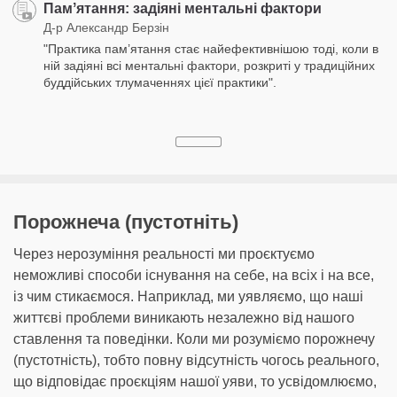
Памʼятання: задіяні ментальні фактори
Д-р Александр Берзін
"Практика пам’ятання стає найефективнішою тоді, коли в
ній задіяні всі ментальні фактори, розкриті у традиційних
буддійських тлумаченнях цієї практики".
Порожнеча (пустотніть)
Через нерозуміння реальності ми проєктуємо
неможливі способи існування на себе, на всіх і на все,
із чим стикаємося. Наприклад, ми уявляємо, що наші
життєві проблеми виникають незалежно від нашого
ставлення та поведінки. Коли ми розуміємо порожнечу
(пустотність), тобто повну відсутність чогось реального,
що відповідає проєкціям нашої уяви, то усвідомлюємо,