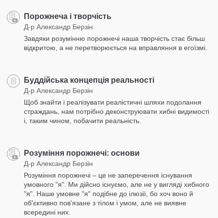
Порожнеча і творчість
Д-р Александр Берзін
Завдяки розумінню порожнечі наша творчість стає більш
відкритою, а не перетворюється на вправляння в егоїзмі.
Буддійська концепція реальності
Д-р Александр Берзін
Щоб знайти і реалізувати реалістичні шляхи подолання
страждань, нам потрібно деконструювати хибні видимості
і, таким чином, побачити реальність.
Розуміння порожнечі: основи
Д-р Александр Берзін
Розуміння порожнечі – це не заперечення існування
умовного "я". Ми дійсно існуємо, але не у вигляді хибного
"я". Наше умовне "я" подібне до ілюзії, бо хоч воно й
об'єктивно пов'язане з тілом і умом, але не виявне
всередині них.