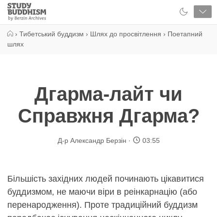
Close
Study
Buddhism
Home
›
Тибетський буддизм
›
Шлях до просвітлення
›
Поетапний
шлях
Дгарма-лайт чи
Справжня Дгарма?
Д-р Александр Берзін
03:55
Більшість західних людей починають цікавитися
буддизмом, не маючи віри в реінкарнацію (або
перенародження). Проте традиційний буддизм