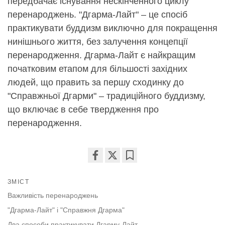
передбачає існування нескінченного циклу
перенароджень. "Дгарма-Лайт" – це спосіб
практикувати буддизм виключно для покращення
нинішнього життя, без залучення концепції
перенародження. Дгарма-Лайт є найкращим
початковим етапом для більшості західних
людей, що править за першу сходинку до
"Справжньої Дгарми" – традиційного буддизму,
що включає в себе твердження про
перенародження.
Share
Bookmark
on
ЗМІСТ
facebook
Важливість перенароджень
"Дгарма-Лайт" і "Справжня Дгарма"
Два способи практикувати Дгарму-Лайт