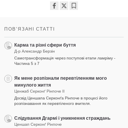
Share
Bookmark
on
facebook
ПОВʼЯЗАНІ СТАТТІ
Карма та різні сфери буття
Д-р Александр Берзін
Самотрансформація через поступові етапи ламріму -
Частина 5 з 7
Як мене розпізнали перевтіленням мого
минулого життя
Ценжаб Серконґ Рінпоче II
Досвід Ценшапа Серконґа Рінпоче в процесі його
розпізнавання як перевтіленого вчителя.
Слідування Дгармі і уникнення страждань
Ценшап Серконґ Рінпоче