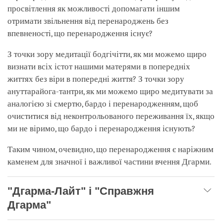
просвітлення як можливості допомагати іншим
отримати звільнення від перенароджень без
впевненості, що перенародження існує?
З точки зору медитації бодгічітти, як ми можемо щиро
визнати всіх істот нашими матерями в попередніх
життях без віри в попередні життя? З точки зору
ануттарайога-тантри, як ми можемо щиро медитувати за
аналогією зі смертю, бардо і перенародженням, щоб
очиститися від неконтрольованого переживання їх, якщо
ми не віримо, що бардо і перенародження існують?
Таким чином, очевидно, що перенародження є наріжним
каменем для значної і важливої частини вчення Дгарми.
"Дгарма-Лайт" і "Справжня
Дгарма"