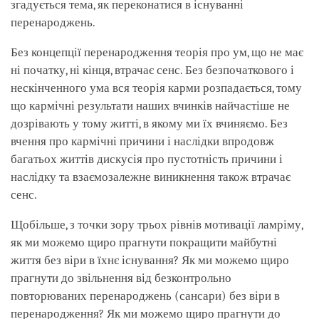
згадується тема, як переконатися в існуванні
перенароджень.
Без концепції перенародження теорія про ум, що не має
ні початку, ні кінця, втрачає сенс. Без безпочаткового і
нескінченного ума вся теорія карми розпадається, тому
що кармічні результати наших вчинків найчастіше не
дозрівають у тому житті, в якому ми їх вчиняємо. Без
вчення про кармічні причини і наслідки впродовж
багатьох життів дискусія про пустотність причини і
наслідку та взаємозалежне виникнення також втрачає
сенс.
Щобільше, з точки зору трьох рівнів мотивації ламріму,
як ми можемо щиро прагнути покращити майбутні
життя без віри в їхнє існування? Як ми можемо щиро
прагнути до звільнення від безконтрольно
повторюваних перенароджень (сансари) без віри в
перенародження? Як ми можемо щиро прагнути до