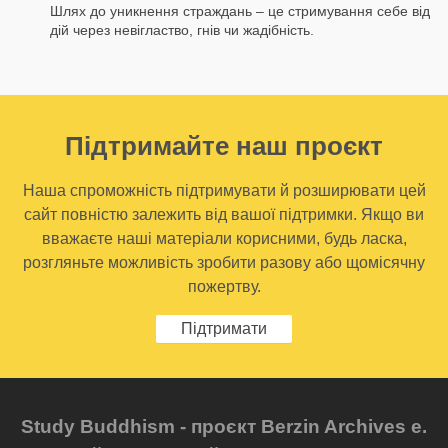
Шлях до уникнення страждань – це стримування себе від
дій через невігластво, гнів чи жадібність.
Підтримайте наш проєкт
Наша спроможність підтримувати й розширювати цей
сайт повністю залежить від вашої підтримки. Якщо ви
вважаєте наші матеріали корисними, будь ласка,
розгляньте можливість зробити разову або щомісячну
пожертву.
Підтримати
Study Buddhism - проєкт Berzin Archives e.