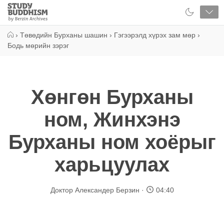
Close
Study
Buddhism
Home
›
Төвөдийн Бурханы шашин
›
Гэгээрэлд хүрэх зам мөр
›
Бодь мөрийн зэрэг
Xөнгөн Бурханы
ном, Жинхэнэ
Бурханы ном хоёрыг
харьцуулах
Доктор Александер Берзин
04:40