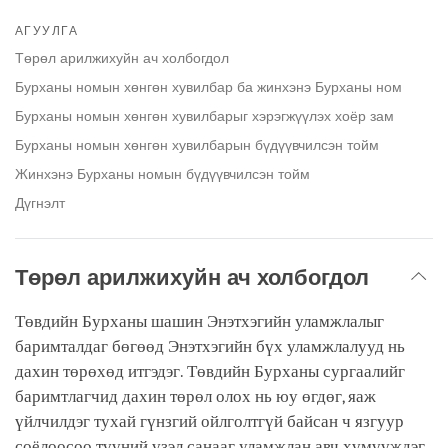
Share
Bookmark
on
АГУУЛГА
facebook
Төрөл арилжихуйн ач холбогдол
Бурханы номын хөнгөн хувилбар ба жинхэнэ Бурханы ном
Бурханы номын хөнгөн хувилбарыг хэрэгжүүлэх хоёр зам
Бурханы номын хөнгөн хувилбарын бүдүүвчилсэн тойм
Жинхэнэ Бурханы номын бүдүүвчилсэн тойм
Дүгнэлт
Төрөл арилжихуйн ач холбогдол
Төвдийн Бурханы шашин Энэтхэгийн уламжлалыг
баримталдаг бөгөөд Энэтхэгийн бүх уламжлалууд нь
дахин төрөхөд итгэдэг. Төвдийн Бурханы сургаалийг
баримтлагчид дахин төрөл олох нь юу өгдөг, яаж
үйлчилдэг тухай гүнзгий ойлголтгүй байсан ч язгуур
соёлоосоо түүний үзэл санааг уламжлан авч хүмүүждэг