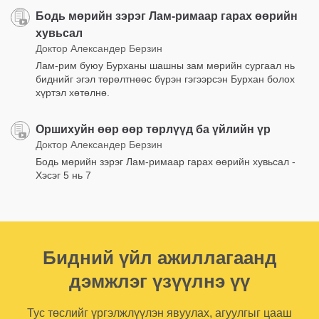
Бодь мөрийн зэрэг Лам-римаар гарах өөрийн
хувьсал
Доктор Александер Берзин
Лам-рим буюу Бурханы шашны зам мөрийн сургаал нь
биднийг эгэл төрөлтнөөс бүрэн гэгээрсэн Бурхан болох
хүртэл хөтөлнө.
Оршихуйн өөр өөр төрлүүд ба үйлийн үр
Доктор Александер Берзин
Бодь мөрийн зэрэг Лам-римаар гарах өөрийн хувьсал -
Хэсэг 5 нь 7
Бидний үйл ажиллагаанд
дэмжлэг үзүүлнэ үү
Тус төслийг үргэлжлүүлэн явуулах, агуулгыг цааш