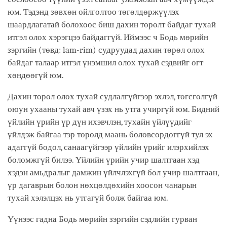
юм. Тэдэнд зөвхөн ойлголтоо төгөлдөржүүлэх
шаардлагатай болохоос биш дахин төрөлт байдаг тухай
итгэл олох хэрэгцээ байдаггүй. Иймээс ч Бодь мөрийн
зэргийн (төвд: lam-rim) судруудад дахин төрөл олох
байдаг талаар итгэл үнэмшил олох тухай сэдвийг огт
хөндөөгүй юм.
Дахин төрөл олох тухай судлалгүйгээр эхлэл, төгсгөлгүй
оюун ухааны тухай авч үзэх нь утга учиргүй юм. Бидний
үйлийн үрийн үр дүн ихэвчлэн, тухайн үйлүүдийг
үйлдэж байгаа тэр төрөлд маань боловсордоггүй тул эх
адаггүй бодол, санаагүйгээр үйлийн үрийг илэрхийлэх
боломжгүй билээ. Үйлийн үрийн учир шалтгаан хэд
хэдэн амьдралыг дамжин үйлчлэхгүй бол учир шалтгаан,
үр дагаврын болон нөхцөлдөхийн хоосон чанарын
тухай хэлэлцэх нь утгагүй болж байгаа юм.
Үүнээс гадна Бодь мөрийн зэргийн сэдлийн гурван