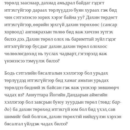
төрөлд зааснаар, дахиад амьдрал байдаг гэдэгт
итгэхгүйгээр дараах төрлүүддээ буян хураах гэж бид
чин сэтгэлээсээ зорих хэрэг байна уу? Дахин төрдөгт
итгэхгүйгээр, өөрийн эрхгүй дахин төрөхөөс (сансар
хорвоод) ангижрахын төлөө бид яаж хичээн зүтгэх
билээ дээ. Дахин төрөл олох нь баримттай зүйл гэдэг
итгэлгүйгээр бусдыг дахин дахин төрөл олохоос
чөлөөлөгдөхөд нь туслах чадварт, гэгээрэлд яаж
үнэнээсээ тэмүүлэх билээ?
Бодь сэтгэлийн бясалгалын хэллэгээр бол урьдах
төрлүүдэд итгэхгүйгээр бид хамаг амьтан урьдах
төрөлдээ бидний эх байсан гэж яаж үнэхээр зөвшөөрч
чадах вэ? Аннуттара Йогийн Дандарын аймгийн
хэллэгээр бол завсрын буюу зуурдын төрөл (төвд:
бар-
до
) ба дахин төрөхөд итгэхгүй юм бол бид үхэл, сав
шимийг бий болгож, дахин төрөхтэй нийцүүлэн хэрхэн
бясалгал үйлдэж чадах билээ?