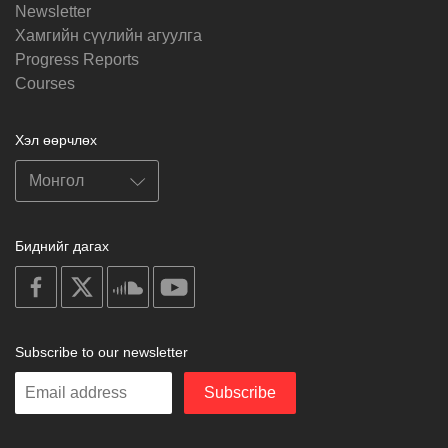
Newsletter
Хамгийн сүүлийн агуулга
Progress Reports
Courses
Хэл өөрчлөх
Биднийг дагах
on
on
on
on
facebook
X
soundcloud
youtube
Subscribe to our newsletter
Enter
Subscribe
your
email