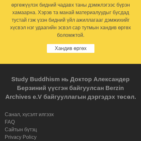
өргөжүүлэх бидний чадавх таны дэмжлэгээс бүрэн
хамаарна. Хэрэв та манай материалуудыг бусдад
тустай гэж үзэн бидний үйл ажиллагааг дэмжихийг
хүсвэл нэг удаагийн эсвэл сар тутмын хандив өргөх
боломжтой.
Хандив өргөх
Study Buddhism нь Доктор Александер
Берзиний үүсгэн байгуулсан Berzin
Archives e.V байгууллагын дэргэдэх төсөл.
Санал, хүсэлт илгээх
FAQ
Cайтын бүтзц
Privacy Policy