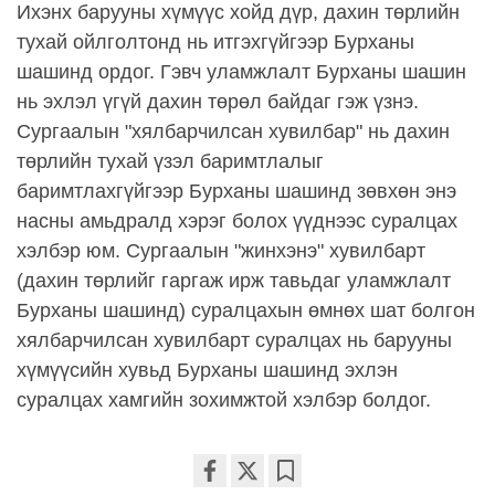
Ихэнх барууны хүмүүс хойд дүр, дахин төрлийн
тухай ойлголтонд нь итгэхгүйгээр Бурханы
шашинд ордог. Гэвч уламжлалт Бурханы шашин
нь эхлэл үгүй дахин төрөл байдаг гэж үзнэ.
Сургаалын "хялбарчилсан хувилбар" нь дахин
төрлийн тухай үзэл баримтлалыг
баримтлахгүйгээр Бурханы шашинд зөвхөн энэ
насны амьдралд хэрэг болох үүднээс суралцах
хэлбэр юм. Сургаалын "жинхэнэ" хувилбарт
(дахин төрлийг гаргаж ирж тавьдаг уламжлалт
Бурханы шашинд) суралцахын өмнөх шат болгон
хялбарчилсан хувилбарт суралцах нь барууны
хүмүүсийн хувьд Бурханы шашинд эхлэн
суралцах хамгийн зохимжтой хэлбэр болдог.