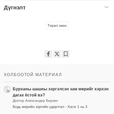
Дүгнэлт
Төрөл авах
Share
Bookmark
on
facebook
ХОЛБООТОЙ МАТЕРИАЛ
Бурханы шашны зэргэлсэн зам мөрийг хэрхэн
дагах ёстой вэ?
Доктор Александер Берзин
Бодь мөрийн зэргийн удиртгал - Хэсэг 1 нь 3